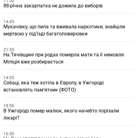
11:30
88-річна закарпатка не дожила до виборів
14:45
Мукачівку, що пила та вживала наркотики, знайшли
мертвою у під'їзді багатоповерхівки
21:30
На Тячівщині при родах померла мати та її немовля.
Міліція вже розбирається
14:55
Собаці, яка теж хотіла в Європу, в Ужгороді
встановлять пам'ятник (ФОТО)
18:50
В Ужгороді помер малюк, якого начебто порізали
лікарі?
16:50