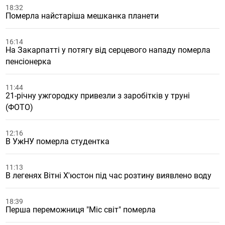
18:32
Померла найстаріша мешканка планети
16:14
На Закарпатті у потягу від серцевого нападу померла
пенсіонерка
11:44
21-річну ужгородку привезли з заробітків у труні
(ФОТО)
12:16
В УжНУ померла студентка
11:13
В легенях Вітні Х'юстон під час розтину виявлено воду
18:39
Перша переможниця "Міс світ" померла