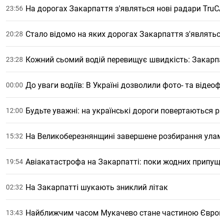
На дорогах Закарпаття з'являться нові радари Tru
23:56
Стало відомо на яких дорогах Закарпаття з'являть
20:28
Кожний сьомий водій перевищує швидкість: Закарпа
23:28
До уваги водіїв: В Україні дозволили фото- та віде
00:00
Будьте уважні: на українські дороги повертаються 
12:00
На Великоберезнянщині завершене розбирання улам
15:32
Авіакатастрофа на Закарпатті: поки жодних припущ
19:54
На Закарпатті шукають зниклий літак
02:32
Найближчим часом Мукачево стане частиною Євро
13:43