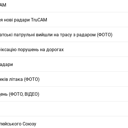
CAM
ся нові радари TruCAM
тські патрульні вийшли на трасу з радаром (ФОТО)
офіксацію порушень на дорогах
радари
ків літака (ФОТО)
ень (ФОТО, ВІДЕО)
пейського Союзу