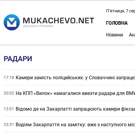
П’ятниця, 7 с
ГОЛОВНА
Новини
Ан
РАДАРИ
Камери замість поліцейських: у Словаччині запрац
17:18
На КПП «Вилок» намагалися ввезти радари для BMW
20:02
Відомо де на Закарпатті запрацюють камери фікса
13:01
Водіям Закарпаття на замітку: вже з наступного мі
23:31