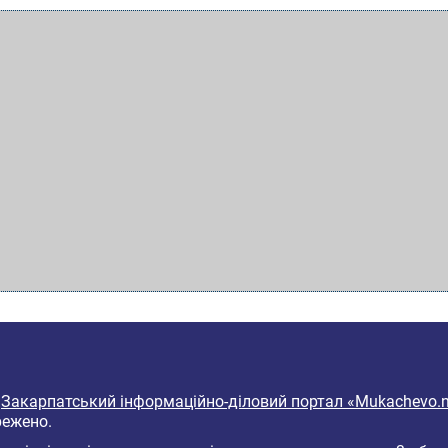
6
Закарпатський інформаційно-діловий портал «Mukachevo.n
режено.