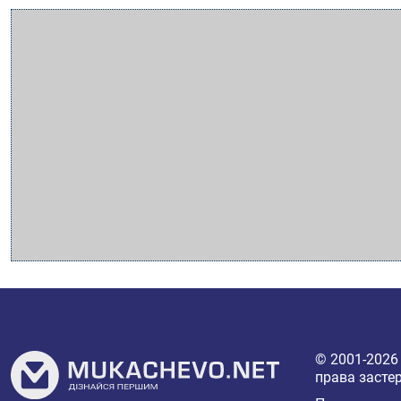
© 2001-202
права засте