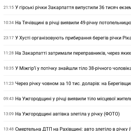
У гірські річки Закарпаття випустили 36 тисяч екзе
21:15
На Тячівщині в річці виявили 49-річну потопельниц
10:34
У Хусті організовують прибирання берегів річки Рік
23:17
На Закарпатті затримали переправників, через яки
11:28
У Міжгір’ї у потічку знайшли тіло 38-річного чоловік
10:35
Через річку човном за 10 тис. доларів: на Берегівщ
11:23
На Ужгородщині у річці виявили тіло місцевої жител
09:43
На Ужгородщині автівка злетіла у річку (ФОТО)
13:09
Смертельна ДТП на Рахівщині: авто злетіло в річку
13:48