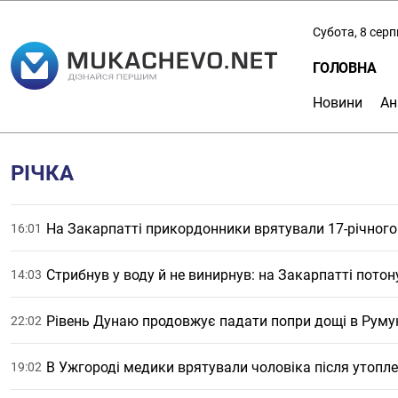
Субота, 8 сер
ГОЛОВНА
Новини
Ан
РІЧКА
На Закарпатті прикордонники врятували 17-річного 
16:01
Стрибнув у воду й не винирнув: на Закарпатті потон
14:03
Рівень Дунаю продовжує падати попри дощі в Румун
22:02
В Ужгороді медики врятували чоловіка після утопл
19:02