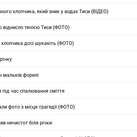
ного хлопчика, який зник у водах Тиси (ВІДЕО)
о віднесло течією Тиси (ФОТО)
го хлопчика досі шукають (ФОТО)
 річку
ч мальків форелі
и під час спалювання сміття
али фото з місця трагедії (ФОТО)
ив нечистот біля річки