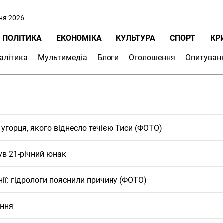
пня 2026
ПОЛІТИКА
ЕКОНОМІКА
КУЛЬТУРА
СПОРТ
КР
алітика
Мультимедіа
Блоги
Оголошення
Опитуван
угорця, якого віднесло течією Тиси (ФОТО)
ув 21-річний юнак
ії: гідрологи пояснили причину (ФОТО)
ення