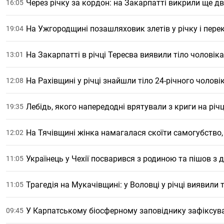
Через річку за кордон: на Закарпатті викрили ще д
16:05
На Ужгородщині позашляховик злетів у річку і пере
19:04
На Закарпатті в річці Тересва виявили тіло чоловіка
13:01
На Рахівщині у річці знайшли тіло 24-річного чолові
12:08
Лебідь, якого напередодні врятували з криги на річ
19:35
На Тячівщині жінка намагалася скоїти самогубство,
12:02
Українець у Чехії посварився з родиною та пішов з 
11:05
Трагедія на Мукачівщині: у Воловці у річці виявили 
11:05
У Карпатському біосферному заповіднику зафіксува
09:45