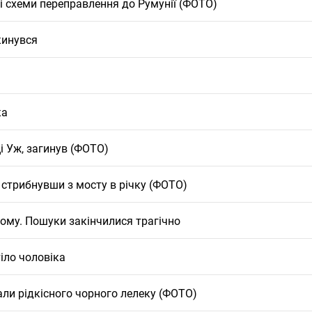
ві схеми переправлення до Румунії (ФОТО)
кинувся
ка
ці Уж, загинув (ФОТО)
 стрибнувши з мосту в річку (ФОТО)
дому. Пошуки закінчилися трагічно
тіло чоловіка
ли рідкісного чорного лелеку (ФОТО)