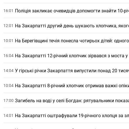
Поліція закликає очевидців допомогти знайти 10-річ
16:01
На Закарпатті другий день шукають хлопчика, яког
12:01
На Берегівщині течія понесла чотирьох дітей: одно
10:01
На Закарпатті 12-річний хлопчик зірвався з моста у
16:04
У гірські річки Закарпаття випустили понад 20 тися
14:04
На Закарпатті 8-річний хлопчик отримав важкі опік
10:04
Загибель на воді у селі Богдан: рятувальники показ
17:00
На Закарпатті оштрафували 19-річного хлопця за зл
14:01