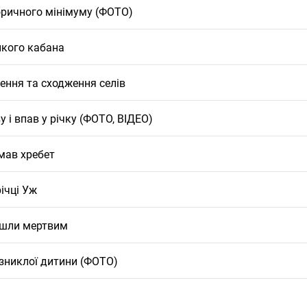
торичного мінімуму (ФОТО)
икого кабана
ення та сходження селів
 і впав у річку (ФОТО, ВІДЕО)
амав хребет
ічці Уж
айшли мертвим
 зниклої дитини (ФОТО)