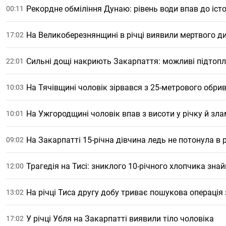
Рекордне обміління Дунаю: рівень води впав до іс
00:11
На Великоберезнянщині в річці виявили мертвого д
17:02
Сильні дощі накриють Закарпаття: можливі підтопл
22:01
На Тячівщині чоловік зірвався з 25-метрового обриву
10:03
На Ужгородщині чоловік впав з висоти у річку й зл
10:01
На Закарпатті 15-річна дівчина ледь не потонула в р
09:02
Трагедія на Тисі: зниклого 10-річного хлопчика зн
12:00
На річці Тиса другу добу триває пошукова операція
13:02
У річці Убля на Закарпатті виявили тіло чоловіка
17:02