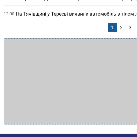
На Тячівщині у Тересві виявили автомобіль з тілом
12:00
1
2
3