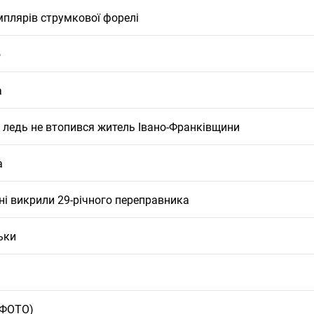
мплярів струмкової форелі
ю
а
х ледь не втопився житель Івано-Франківщини
а
ині викрили 29-річного переправника
ьки
 (ФОТО)