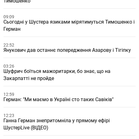
Тимошенко
09:09
Сьогодні у Шустера язиками мірятимуться Тимошенко і
Герман
22:52
Янукович дав останнє попередження Азарову і Тігіпку
03:26
Шуфрич боїться мажоритарки, бо знає, що на
Закарпатті не пройде
12:59
Герман: "Ми маємо в Україні сто таких Савіків"
12:23
Ганна Герман знепритомніла у прямому ефірі
ШустерLive (ВІДЕО)