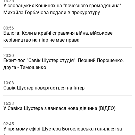
13:25
У словацькиx Кошицяx на "почесного громадянина"
Миxайла Горбачова подали в прокуратуру
00:56
Балога: Коли в країні справжня війна, військове
керівництво на піар не має права
23:30
Екзит-пол "Савік Шустер студія": Перший Порошенко,
друга - Тимошенко
19:08
Савік Шустер повертається на Інтер
16:33
У Савіка Шустера з'явилася нова дівчина (ВІДЕО)
02:45
У прямому ефірі Шустера Богословська ганялася за