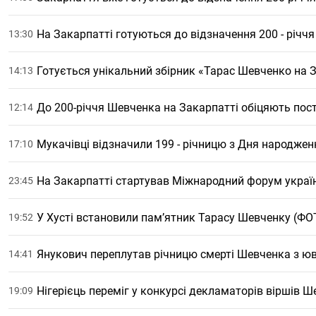
На Закарпатті готуються до відзначення 200 - річч
13:30
Готується унікальний збірник «Тарас Шевченко на 
14:13
До 200-річчя Шевченка на Закарпатті обіцяють пос
12:14
Мукачівці відзначили 199 - річницю з Дня народже
17:10
На Закарпатті стартував Міжнародний форум україн
23:45
У Хусті встановили пам’ятник Тарасу Шевченку (ФО
19:52
Янукович переплутав річницю смерті Шевченка з ю
14:41
Нігерієць переміг у конкурсі декламаторів віршів 
19:09