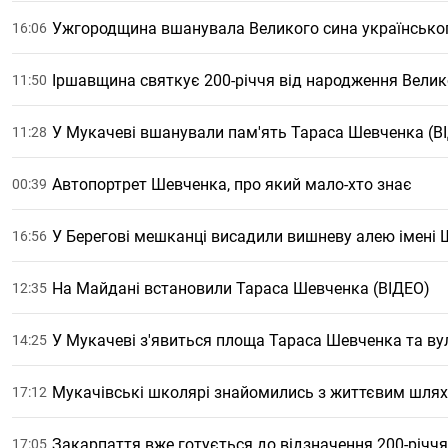
Ужгородщина вшанувала Великого сина українсько
16:06
Іршавщина святкує 200-річчя від народження Вели
11:50
У Мукачеві вшанували пам'ять Тараса Шевченка (В
11:28
Автопортрет Шевченка, про який мало-хто знає
00:39
У Берегові мешканці висадили вишневу алею імені 
16:56
На Майдані встановили Тараса Шевченка (ВІДЕО)
12:35
У Мукачеві з'явиться площа Тараса Шевченка та вул
14:25
Мукачівські школярі знайомились з життєвим шля
17:12
Закарпаття вже готується до відзначення 200-річч
17:05