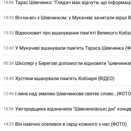
Тарас Шевченко: "Глядач має відчути, що інформація
18:08
Віч-на-віч з Шевченком: у Мукачеві зачитали вірші
10:33
Відеосюжет про вшанування пам'яті Великого Кобза
13:33
У Мукачеві вшанували пам'ять Тараса Шевченка (Ф
12:43
Школярі у Берегові допомогли відновити "шевченкі
00:36
Хустяни вшанували пам'ять Кобзаря (ВІДЕО)
19:40
І лине над землею Шевченкове святеє слово…(ФОТО
12:46
Ужгородщина відзначила "Шевченківські дні" конце
16:36
Він навічно оселився в серці кожного з нас (ФОТО)
14:25