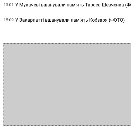
У Мукачеві вшанували пам’ять Тараса Шевченка (
13:01
У Закарпатті вшанували пам’ять Кобзаря (ФОТО)
15:09