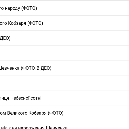
го народу (ФОТО)
кого Кобзаря (ФОТО)
ІДЕО)
Шевченка (ФОТО, ВІДЕО)
иця Небесної сотні
хом Великого Кобзаря (ФОТО)
я від дня народження Шевченка