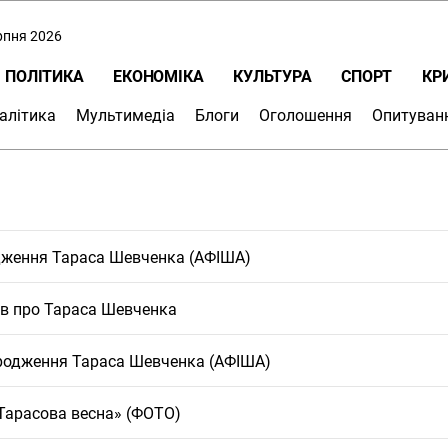
ерпня 2026
ПОЛІТИКА
ЕКОНОМІКА
КУЛЬТУРА
СПОРТ
КР
алітика
Мультимедіа
Блоги
Оголошення
Опитуван
одження Тараса Шевченка (АФІША)
тів про Тараса Шевченка
народження Тараса Шевченка (АФІША)
«Тарасова весна» (ФОТО)