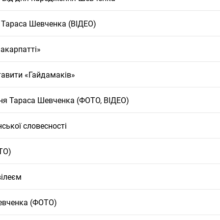
я Тараса Шевченка (ВІДЕО)
Закарпатті»
тавити «Гайдамаків»
ння Тараса Шевченка (ФОТО, ВІДЕО)
ської словесності
ТО)
вілеєм
Шевченка (ФОТО)