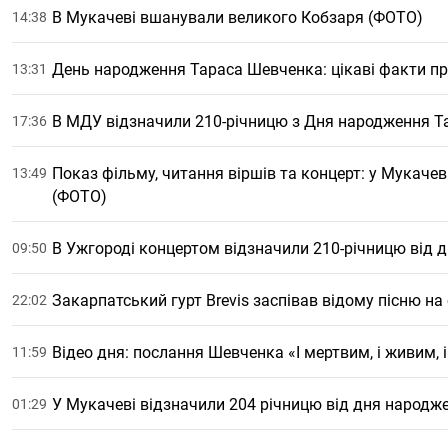
В Мукачеві вшанували великого Кобзаря (ФОТО)
14:38
День народження Тараса Шевченка: цікаві факти п
13:31
В МДУ відзначили 210-річницю з Дня народження 
17:36
Показ фільму, читання віршів та концерт: у Мукаче
13:49
(ФОТО)
В Ужгороді концертом відзначили 210-річницю від
09:50
Закарпатський гурт Brevis заспівав відому пісню н
22:02
Відео дня: послання Шевченка «І мертвим, і живим, 
11:59
У Мукачеві відзначили 204 річницю від дня народ
01:29