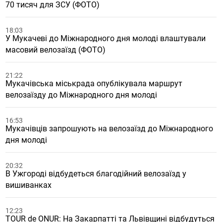
70 тисяч для ЗСУ (ФОТО)
18:03
У Мукачеві до Міжнародного дня молоді влаштували
масовий велозаїзд (ФОТО)
21:22
Мукачівська міськрада опублікувала маршрут
велозаїзду до Міжнародного дня молоді
16:53
Мукачівців запрошують на велозаїзд до Міжнародного
дня молоді
20:32
В Ужгороді відбудеться благодійний велозаїзд у
вишиванках
12:23
TOUR de ONUR: На Закарпатті та Львівщині відбудуться