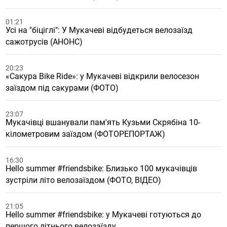
01:21
Усі на "біціглі": У Мукачеві відбудеться велозаїзд
сажотрусів (АНОНС)
20:23
«Сакура Bike Ride»: у Мукачеві відкрили велосезон
заїздом під сакурами (ФОТО)
23:07
Мукачівці вшанували пам'ять Кузьми Скрябіна 10-
кілометровим заїздом (ФОТОРЕПОРТАЖ)
16:30
Hello summer #friendsbike: Близько 100 мукачівців
зустріли літо велозаїздом (ФОТО, ВІДЕО)
21:05
Hello summer #friendsbike: у Мукачеві готуються до
першого літнього велозаїзду