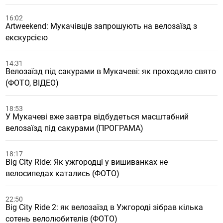
16:02
Artweekend: Мукачівців запрошують на велозаїзд з
екскурсією
14:31
Велозаїзд під сакурами в Мукачеві: як проходило свято
(ФОТО, ВІДЕО)
18:53
У Мукачеві вже завтра відбудеться масштабний
велозаїзд під сакурами (ПРОГРАМА)
18:17
Big City Ride: Як ужгородці у вишиванках не
велосипедах катались (ФОТО)
22:50
Big City Ride 2: як велозаїзд в Ужгороді зібрав кілька
сотень велолюбителів (ФОТО)