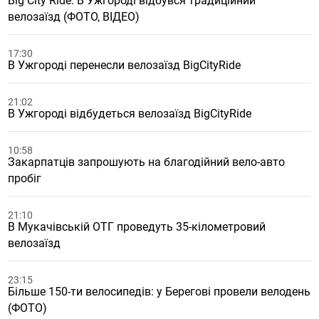
Big City Ride: В Ужгороді відбувся традиційний
велозаїзд (ФОТО, ВІДЕО)
17:30
В Ужгороді перенесли велозаїзд BigCityRide
21:02
В Ужгороді відбудеться велозаїзд BigCityRide
10:58
Закарпатців запрошують на благодійний вело-авто
пробіг
21:10
В Мукачівській ОТГ проведуть 35-кілометровий
велозаїзд
23:15
Більше 150-ти велосипедів: у Берегові провели велодень
(ФОТО)