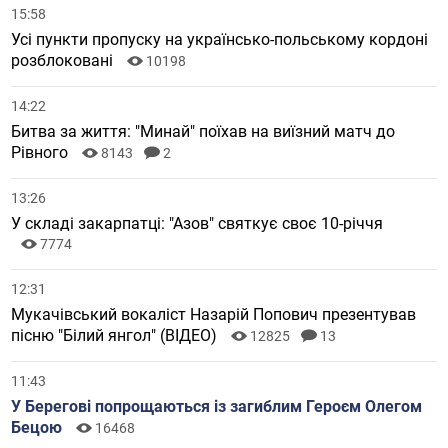
15:58
Усі пункти пропуску на українсько-польському кордоні
розблоковані
10198
14:22
Битва за життя: "Минай" поїхав на виїзний матч до
Рівного
8143
2
13:26
У складі закарпатці: "Азов" святкує своє 10-річчя
7774
12:31
Мукачівський вокаліст Назарій Попович презентував
пісню "Білий янгол" (ВІДЕО)
12825
13
11:43
У Берегові попрощаються із загиблим Героєм Олегом
Бецою
16468