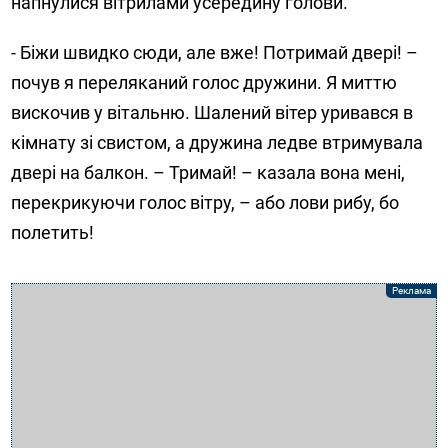
напнулися вітрилами усередину голови.
- Біжи швидко сюди, але вже! Потримай двері! –
почув я переляканий голос дружини. Я миттю
вискочив у вітальню. Шалений вітер уривався в
кімнату зі свистом, а дружина ледве втримувала
двері на балкон. – Тримай! – казала вона мені,
перекрикуючи голос вітру, – або лови рибу, бо
полетить!