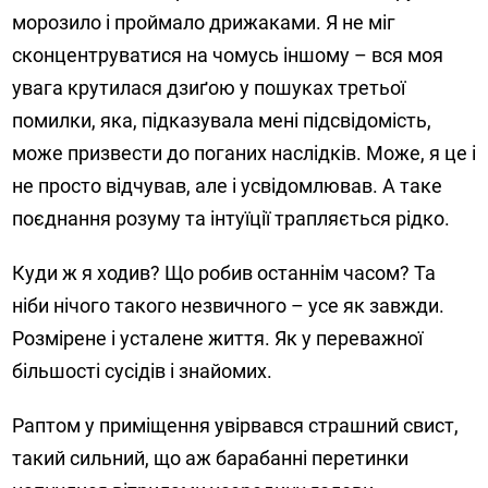
морозило і проймало дрижаками. Я не міг
сконцентруватися на чомусь іншому – вся моя
увага крутилася дзиґою у пошуках третьої
помилки, яка, підказувала мені підсвідомість,
може призвести до поганих наслідків. Може, я це і
не просто відчував, але і усвідомлював. А таке
поєднання розуму та інтуїції трапляється рідко.
Куди ж я ходив? Що робив останнім часом? Та
ніби нічого такого незвичного – усе як завжди.
Розмірене і усталене життя. Як у переважної
більшості сусідів і знайомих.
Раптом у приміщення увірвався страшний свист,
такий сильний, що аж барабанні перетинки