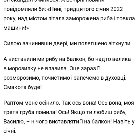
повідомляли би: «Нині, тридцятого січня 2022
року, над містом літала заморожена риба і товкла
машини!»
Силою зачинивши двері, ми полегшено зітхнули.
А виставили ми рибу на балкон, бо надто велика –
в морозилку не влазила. Оце зараз її
розморозимо, почистимо і запечемо в духовці.
Смакота буде!
Раптом мене осінило. Так ось вона! Ось вона, моя
третя груба помила! Ось! Якщо ти любиш рибу,
Василю, – нічого виставляти її на балкон! Навіть у
січні.