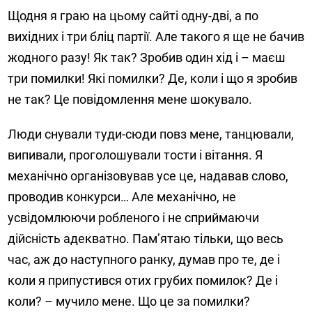
Щодня я граю на цьому сайті одну-дві, а по
вихідних і три бліц партії. Але такого я ще не бачив
жодного разу! Як так? Зробив один хід і – маєш
три помилки! Які помилки? Де, коли і що я зробив
не так? Це повідомлення мене шокувало.
Люди снували туди-сюди повз мене, танцювали,
випивали, проголошували тости і вітання. Я
механічно організовував усе це, надавав слово,
проводив конкурси… Але механічно, не
усвідомлюючи робленого і не сприймаючи
дійсність адекватно. Пам’ятаю тільки, що весь
час, аж до наступного ранку, думав про те, де і
коли я припустився отих грубих помилок? Де і
коли? – мучило мене. Що це за помилки?