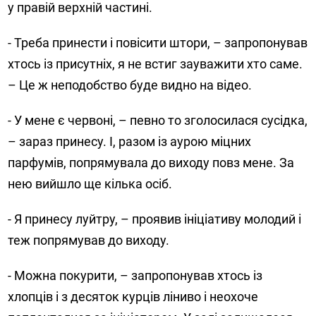
у правій верхній частині.
- Треба принести і повісити штори, – запропонував
хтось із присутніх, я не встиг зауважити хто саме.
– Це ж неподобство буде видно на відео.
- У мене є червоні, – певно то зголосилася сусідка,
– зараз принесу. І, разом із аурою міцних
парфумів, попрямувала до виходу повз мене. За
нею вийшло ще кілька осіб.
- Я принесу луйтру, – проявив ініціативу молодий і
теж попрямував до виходу.
- Можна покурити, – запропонував хтось із
хлопців і з десяток курців ліниво і неохоче