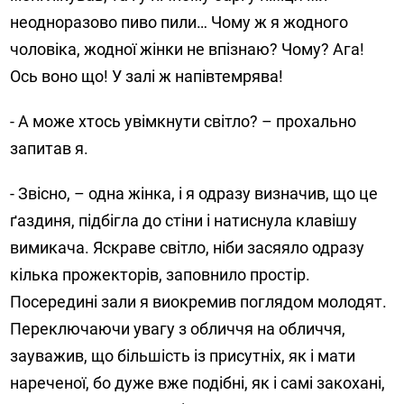
неодноразово пиво пили… Чому ж я жодного
чоловіка, жодної жінки не впізнаю? Чому? Ага!
Ось воно що! У залі ж напівтемрява!
- А може хтось увімкнути світло? – прохально
запитав я.
- Звісно, – одна жінка, і я одразу визначив, що це
ґаздиня, підбігла до стіни і натиснула клавішу
вимикача. Яскраве світло, ніби засяяло одразу
кілька прожекторів, заповнило простір.
Посередині зали я виокремив поглядом молодят.
Переключаючи увагу з обличчя на обличчя,
зауважив, що більшість із присутніх, як і мати
нареченої, бо дуже вже подібні, як і самі закохані,