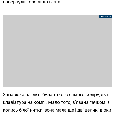
повернули голови до вікна.
Занавіска на вікні була такого самого коліру, як і
клавіатура на компі. Мало того, в’язана гачком із
колись білої нитки, вона мала ще і дві великі дірки