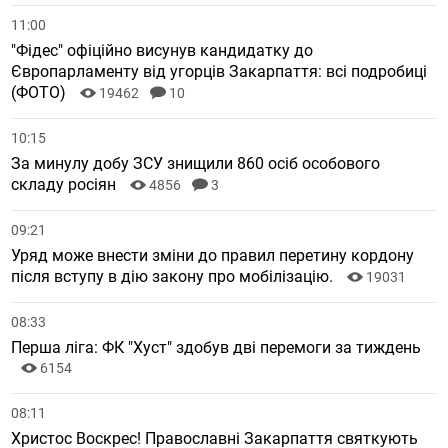
11:00
"Фідес" офіційно висунув кандидатку до
Європарламенту від угорців Закарпаття: всі подробиці
(ФОТО)
19462
10
10:15
За минулу добу ЗСУ знищили 860 осіб особового
складу росіян
4856
3
09:21
Уряд може внести зміни до правил перетину кордону
після вступу в дію закону про мобілізацію.
19031
08:33
Перша ліга: ФК "Хуст" здобув дві перемоги за тиждень
6154
08:11
Христос Воскрес! Православні Закарпаття святкують