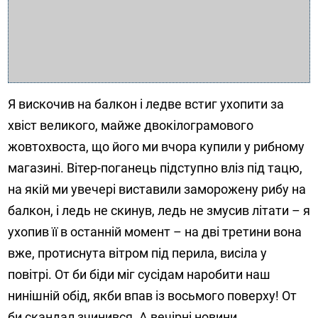
Я вискочив на балкон і ледве встиг ухопити за
хвіст великого, майже двокілограмового
жовтохвоста, що його ми вчора купили у рибному
магазині. Вітер-поганець підступно вліз під тацю,
на якій ми увечері виставили заморожену рибу на
балкон, і ледь не скинув, ледь не змусив літати – я
ухопив її в останній момент – на дві третини вона
вже, протиснута вітром під перила, висіла у
повітрі. От би біди міг сусідам наробити наш
нинішній обід, якби впав із восьмого поверху! От
би скандал зчинився. А вечірні новини