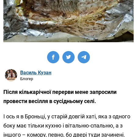
Василь Кузан
Блогер
Після кількарічної перерви мене запросили
провести весілля в сусідньому селі.
І ось я в Броньці, у старій довгій хаті, яка з одного
боку має тільки кухню і вітальню-спальню, а з
іншого – комору, певно, бо двері туди зачинені.