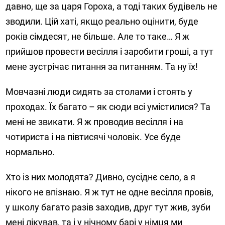
давно, ще за царя Гороха, а тоді таких будівель не
зводили. Цій хаті, якщо реально оцінити, буде
років сімдесят, не більше. Але то таке… Я ж
прийшов провести весілля і заробити гроші, а тут
мене зустрічає питання за питанням. Та ну їх!
Мовчазні люди сидять за столами і стоять у
проходах. Їх багато – як сюди всі умістилися? Та
мені не звикати. Я ж проводив весілля і на
чотириста і на півтисячі чоловік. Усе буде
нормально.
Хто із них молодята? Дивно, сусіднє село, а я
нікого не впізнаю. Я ж тут не одне весілля провів,
у школу багато разів заходив, друг тут жив, зуби
мені лікував, та і у нічному барі у німця ми