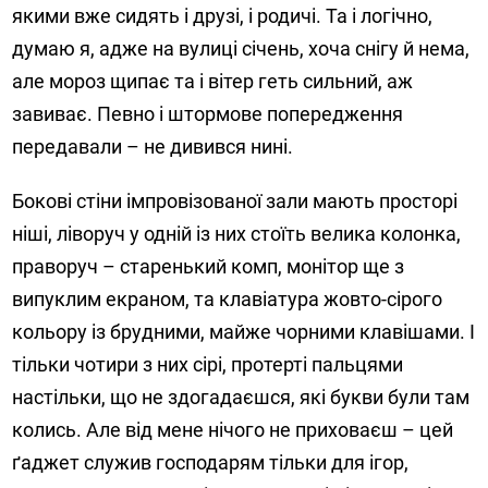
якими вже сидять і друзі, і родичі. Та і логічно,
думаю я, адже на вулиці січень, хоча снігу й нема,
але мороз щипає та і вітер геть сильний, аж
завиває. Певно і штормове попередження
передавали – не дивився нині.
Бокові стіни імпровізованої зали мають просторі
ніші, ліворуч у одній із них стоїть велика колонка,
праворуч – старенький комп, монітор ще з
випуклим екраном, та клавіатура жовто-сірого
кольору із брудними, майже чорними клавішами. І
тільки чотири з них сірі, протерті пальцями
настільки, що не здогадаєшся, які букви були там
колись. Але від мене нічого не приховаєш – цей
ґаджет служив господарям тільки для ігор,