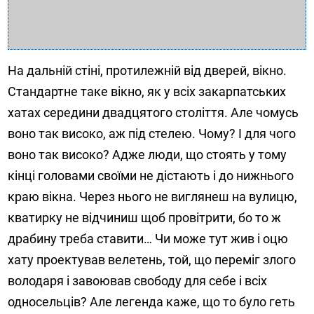
На дальній стіні, протилежній від дверей, вікно.
Стандартне таке вікно, як у всіх закарпатських
хатах середини двадцятого століття. Але чомусь
воно так високо, аж під стелею. Чому? І для чого
воно так високо? Адже люди, що стоять у тому
кінці головами своїми не дістають і до нижнього
краю вікна. Через нього не виглянеш на вулицю,
кватирку не відчиниш щоб провітрити, бо то ж
драбину треба ставити… Чи може тут жив і оцю
хату проектував велетень, той, що переміг злого
володаря і завоював свободу для себе і всіх
односельців? Але легенда каже, що то було геть