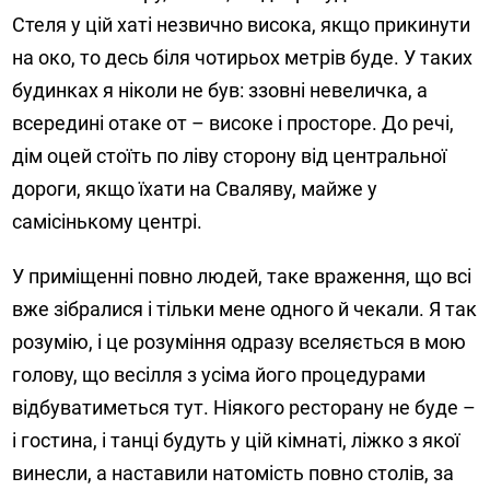
Стеля у цій хаті незвично висока, якщо прикинути
на око, то десь біля чотирьох метрів буде. У таких
будинках я ніколи не був: ззовні невеличка, а
всередині отаке от – високе і просторе. До речі,
дім оцей стоїть по ліву сторону від центральної
дороги, якщо їхати на Сваляву, майже у
самісінькому центрі.
У приміщенні повно людей, таке враження, що всі
вже зібралися і тільки мене одного й чекали. Я так
розумію, і це розуміння одразу вселяється в мою
голову, що весілля з усіма його процедурами
відбуватиметься тут. Ніякого ресторану не буде –
і гостина, і танці будуть у цій кімнаті, ліжко з якої
винесли, а наставили натомість повно столів, за