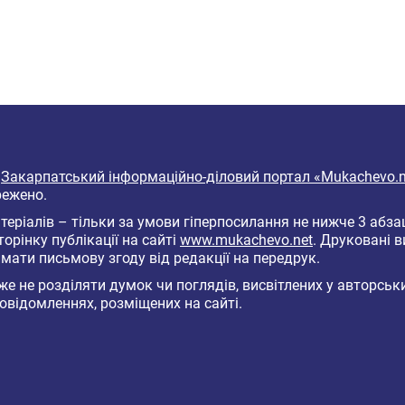
6
Закарпатський інформаційно-діловий портал «Mukachevo.n
режено.
еріалів – тільки за умови гіперпосилання не нижче 3 абза
торінку публікації на сайті
www.mukachevo.net
. Друковані 
мати письмову згоду від редакції на передрук.
е не розділяти думок чи поглядів, висвітлених у авторськ
овідомленнях, розміщених на сайті.