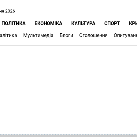
пня 2026
ПОЛІТИКА
ЕКОНОМІКА
КУЛЬТУРА
СПОРТ
КР
алітика
Мультимедіа
Блоги
Оголошення
Опитуван
На Закарпатті визна
тепловізором, які міс