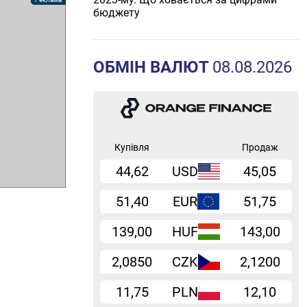
йпрохолодніші
бюджету
е
ОБМІН ВАЛЮТ
08.08.2026
Купівля
Продаж
44,62
USD
45,05
51,40
EUR
51,75
139,00
HUF
143,00
2,0850
CZK
2,1200
11,75
PLN
12,10