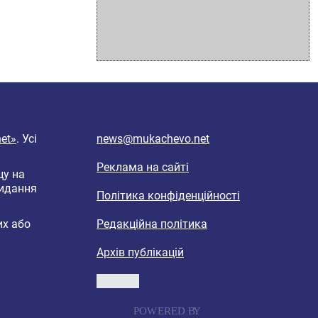
et»
. Усі
news@mukachevo.net
Реклама на сайті
цу на
видання
Політика конфіденційності
их або
Редакційна політика
Архів публікацій