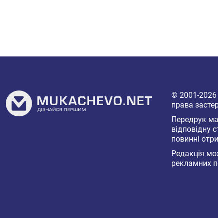
© 2001-202
права засте
Передрук мат
відповідну с
повинні отри
Редакція мож
рекламних п