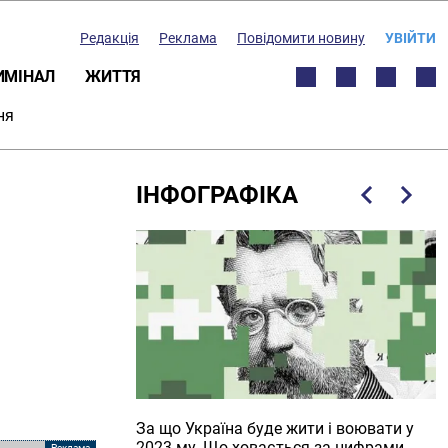
Редакція
Реклама
Повідомити новину
УВІЙТИ
ИМІНАЛ
ЖИТТЯ
ня
ІНФОГРАФІКА
чили
За що Україна буде жити і воювати у
Р
ця у містах
2023-му. Що ховається за цифрами
Е