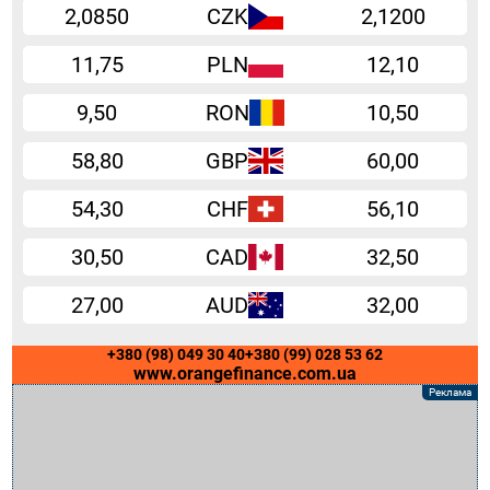
2,0850
CZK
2,1200
11,75
PLN
12,10
9,50
RON
10,50
58,80
GBP
60,00
54,30
CHF
56,10
30,50
CAD
32,50
27,00
AUD
32,00
+380 (98) 049 30 40
+380 (99) 028 53 62
www.orangefinance.com.ua