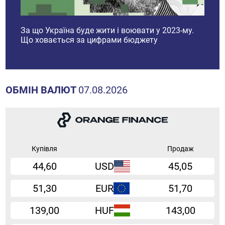
і
За що Україна буде жити і воювати у 2023-му.
Ринок
Що ховається за цифрами бюджету
прогн
2023 
ОБМІН ВАЛЮТ
07.08.2026
Купівля
Продаж
44,60
USD
45,05
51,30
EUR
51,70
139,00
HUF
143,00