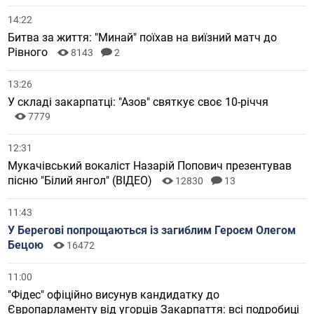
14:22
Битва за життя: "Минай" поїхав на виїзний матч до
Рівного
8143
2
13:26
У складі закарпатці: "Азов" святкує своє 10-річчя
7779
12:31
Мукачівський вокаліст Назарій Попович презентував
пісню "Білий янгол" (ВІДЕО)
12830
13
11:43
У Берегові попрощаються із загиблим Героєм Олегом
Бецою
16472
11:00
"Фідес" офіційно висунув кандидатку до
Європарламенту від угорців Закарпаття: всі подробиці