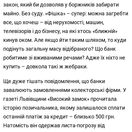
закон, який би дозволяв у боржників забирати
майно. Без суду. «Фішка» – супер: можна загребти
все, що хочеш – від нерухомості, машин,
телевізорів і до бізнесу, на які хтось «ближній»
кинув оком. Але якщо йти таким шляхом, то куди
подінуть загальну масу відібраного? Що банк
робитиме зі вживаними речами? Адже їх ніхто не
купить – довкола такі ж жебраки.
Ще дуже тішать повідомлення, що банки
завалюють замовленнями колекторські фірми. У
газеті Львівщини «Високий замок» прочитала
історію позичальника, якому залишалося сплати
останній платіж за кредит – близько 500 грн.
Натомість він одержав листа-погрозу від