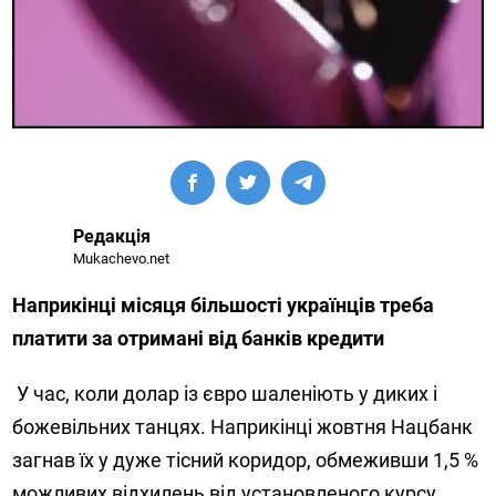
Редакція
Mukachevo.net
Наприкінці місяця більшості українців треба
платити за отримані від банків кредити
У час, коли долар із євро шаленіють у диких і
божевільних танцях. Наприкінці жовтня Нацбанк
загнав їх у дуже тісний коридор, обмеживши 1,5 %
можливих відхилень від установленого курсу.