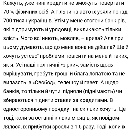
Кажуть, уже нині кредити не зможуть повертати
70 % фізичних осіб. А тільки на авто їх узяли понад
700 тисяч українців. Утім у мене стогони банкірів,
які підтримують й урядовці, викликають тільки
злість. Чого всі ниють, мовляв, – криза? Але при
цьому думають, що до мене вона не дійшла? Ще й
хочуть усі свої проблеми повісити на мене й таких,
як я. Усі наші політичні «зірки», замість щось
вирішувати, гребуть гроші й блага лопатою та не
вилазять із «Свобод», телешоу й газет. А щодо
банків, то тільки й чути: підняли (піднімають) чи
збираються підняти ставки за кредитами. В
односторонньому порядку і на скільки хочуть. Це
тоді, коли за останні кілька місяців, як повідом­
лялося, їх прибутки зросли в 1,6 разу. Тоді, коли їх