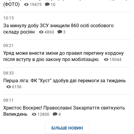
(ФОТО)
19475
10
10:15
За минулу добу ЗСУ знищили 860 осіб особового
складу росіян
4860
3
09:21
Уряд може внести зміни до правил перетину кордону
після вступу в дію закону про мобілізацію.
19044
08:33
Перша ліга: ФК "Хуст" здобув дві перемоги за тиждень
6156
08:11
Христос Воскрес! Православні Закарпаття святкують
Великдень
12800
4
БІЛЬШЕ НОВИН