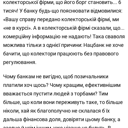
колекторської фірми, що його борг становить... 6
тисяч! У банку будь-що пояснювати відмовилися:
«Вашу справу передано колекторській фірмі, ми
«не в курсі». А в колекторській фірмі сказали, що...
комерційну інформацію не надають! Така сваволя
можлива тільки з однієї причини: Нацбанк не хоче
бачити, що колектори працюють без правового
регулювання.
Чому банкам не вигідно, щоб по­зичальники
платили хоч щось? Чому кращим, ефективнішим
вважається пустити людей з торбами? Тим
більше, що коли вони переживуть таке, то більше
ніколи, хай як благополучно не склалася б їх
дальша фінансова доля, довіряти цьому банку, а
заодно й усім іншим, уже нізащо не будуть. В