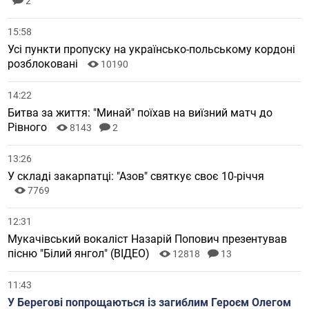
2
15:58
Усі пункти пропуску на українсько-польському кордоні
розблоковані
10190
14:22
Битва за життя: "Минай" поїхав на виїзний матч до
Рівного
8143
2
13:26
У складі закарпатці: "Азов" святкує своє 10-річчя
7769
12:31
Мукачівський вокаліст Назарій Попович презентував
пісню "Білий янгол" (ВІДЕО)
12818
13
11:43
У Берегові попрощаються із загиблим Героєм Олегом