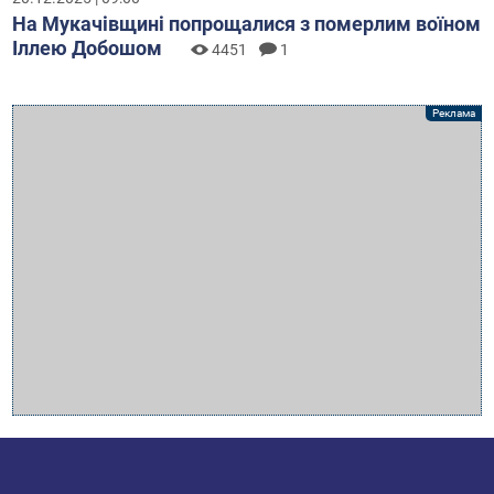
На Мукачівщині попрощалися з померлим воїном
Іллею Добошом
4451
1