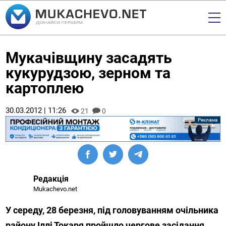
Мукачівщину засадять
кукурудзою, зерном та
картоплею
30.03.2012 | 11:26
21
0
Редакція
Mukachevo.net
У середу, 28 березня, під головуванням очільника
району Іллі Токаря пройшло чергове засідання