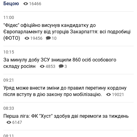
Бецою
16466
11:00
"Фідес" офіційно висунув кандидатку до
Європарламенту від угорців Закарпаття: всі подробиці
(ФОТО)
19456
10
10:15
За минулу добу ЗСУ знищили 860 осіб особового
складу росіян
4853
3
09:21
Уряд може внести зміни до правил перетину кордону
після вступу в дію закону про мобілізацію.
19021
08:33
Перша ліга: ФК "Хуст" здобув дві перемоги за тиждень
6147
08:11