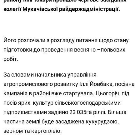
колегії Мукачівської райдержадміністрації.
Його розпочали з розгляду питання щодо стану
підготовки до проведення весняно –польових
робіт.
За словами начальника управління
агропромислового розвитку Іллі Йовбака, посівна
кампанія в районі вже стартувала. Цьогоріч під
посів ярих культур сільськогосподарськими
підприємствами задіяно 23 035га ріллі. Більша
частина землі буде засаджена кукурудзою,
зерном та картоплею.