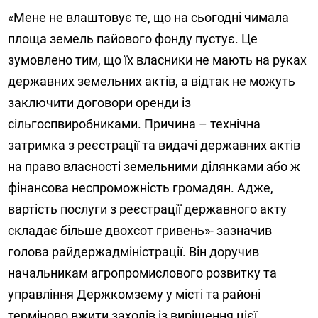
«Мене не влаштовує те, що на сьогодні чимала
площа земель пайового фонду пустує. Це
зумовлено тим, що їх власники не мають на руках
державних земельних актів, а відтак не можуть
заключити договори оренди із
сільгоспвиробниками. Причина – технічна
затримка з реєстрації та видачі державних актів
на право власності земельними ділянками або ж
фінансова неспроможність громадян. Адже,
вартість послуги з реєстрації державного акту
складає більше двохсот гривень»- зазначив
голова райдержадміністрації. Він доручив
начальникам агропромислового розвитку та
управління Держкомзему у місті та районі
терміново вжити заходів із вирішення цієї