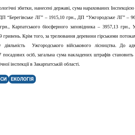
кологічні збитки, нанесені державі, сума нарахованих Інспекціє
ДП “Берегівське ЛГ” – 1915,10 грн., ДП “Ужгородське ЛГ” – 96
рн., Карпатського біосферного заповідника – 3957,13 грн., 
49 гривень. Крім того, за трелювання деревини гірськими поток
 діяльність Ужгородського військового лісництва. До адмі
7 посадових осіб, загальна сума накладених штрафів становить
ічної інспекції
в Закарпатській області.
ІСИ
ЕКОЛОГІЯ