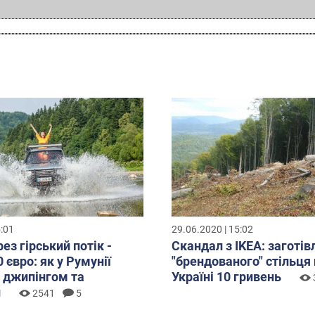
5:01
29.06.2020 | 15:02
ез гірський потік -
Скандал з IKEA: заготів
 євро: як у Румунії
"брендованого" стільця
 джипінгом та
Україні 10 гривень
и
2541
5