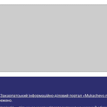
6
Закарпатський інформаційно-діловий портал «Mukachevo.n
режено.