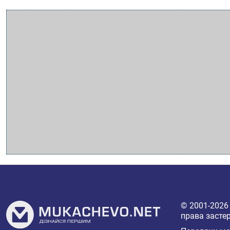
© 2001-202
права засте