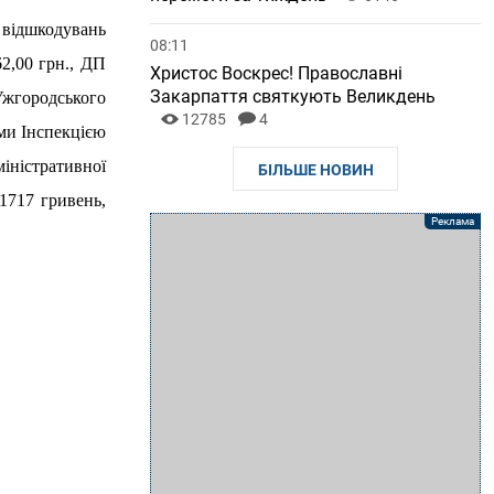
ю відшкодувань
08:11
2,00 грн., ДП
Христос Воскрес! Православні
Закарпаття святкують Великдень
Ужгородського
12785
4
ами Інспекцією
ністративної
БІЛЬШЕ НОВИН
 1717 гривень,