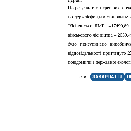
дерев.
По результатам перевірок за е
по держлісфондам становить: 
“Ясінянське ЛМГ” –17499,89 г
військового лісництва – 2639,
було призупинено виробничу
відповідальності притягнуто 2
повідомили з д
ержавної еколог
ЗАКАРПАТТЯ
Л