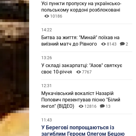
Усі пункти пропуску на українсько-
польському кордоні розблоковані
10186
14:22
Битва за життя: "Минай" поїхав на
виїзний матч до Рівного
8143
2
13:26
У складі закарпатці: "Азов" святкує
своє 10-річчя
7767
12:31
Мукачівський вокаліст Назарій
Попович презентував пісню "Білий
янгол" (ВІДЕО)
12816
13
11:43
У Берегові попрощаються із
загиблим Героєм Олегом Бецою