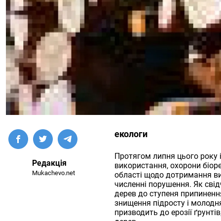
екологи
Протягом липня цього року 
Редакція
використання, охорони біоре
Mukachevo.net
області щодо дотримання ви
численні порушення. Як сві
дерев до ступеня припинення
знищення підросту і молодня
призводить до ерозії ґрунті