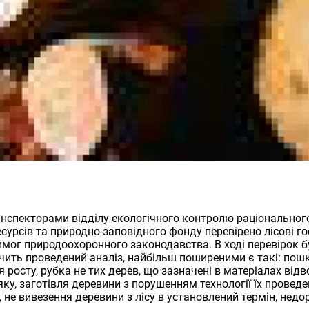
інспекторами відділу екологічного контролю раціональног
сурсів та природно-заповідного фонду перевірено лісові г
мог природоохоронного законодавства. В ході перевірок б
дчить проведений аналіз, найбільш поширеними є такі: по
 росту, рубка не тих дерев, що зазначені в матеріалах відв
ку, заготівля деревини з порушенням технології їх проведе
в, не вивезення деревини з лісу в установлений термін, нед