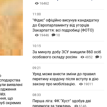
16462
11:00
"Фідес" офіційно висунув кандидатку
до Європарламенту від угорців
Закарпаття: всі подробиці (ФОТО)
19446
10
10:15
За минулу добу ЗСУ знищили 860 осіб
особового складу росіян
4852
3
09:21
Уряд може внести зміни до правил
о
перетину кордону після вступу в дію
осподарства
закону про мобілізацію.
19011
ули виявлені
шкодження
оду,
08:33
ння, що
Перша ліга: ФК "Хуст" здобув дві
оруб окремих
перемоги за тиждень
6146