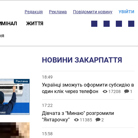
Редакція
Реклама
Повідомити новину
УВІЙТИ
ИМІНАЛ
ЖИТТЯ
ня
НОВИНИ ЗАКАРПАТТЯ
18:49
Українці зможуть оформити субсидію в
один клік через телефон
17208
1
17:22
Дівчата з "Минаю" розгромили
"Янтарочку"
11385
2
15:58