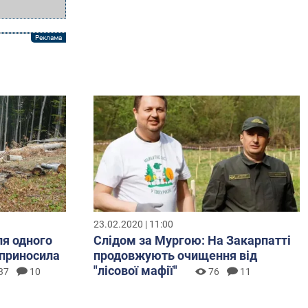
23.02.2020 | 11:00
ля одного
Слідом за Мургою: На Закарпатті
 приносила
продовжують очищення від
"лісової мафії"
37
10
76
11