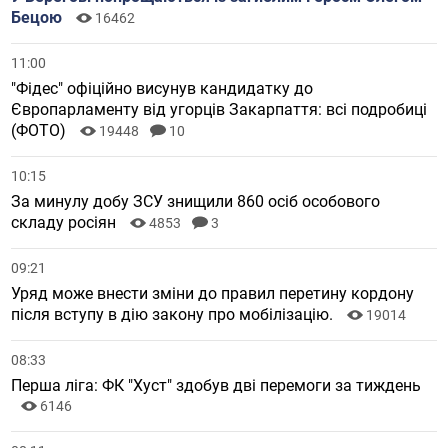
Бецою
16462
11:00
"Фідес" офіційно висунув кандидатку до
Європарламенту від угорців Закарпаття: всі подробиці
(ФОТО)
19448
10
10:15
За минулу добу ЗСУ знищили 860 осіб особового
складу росіян
4853
3
09:21
Уряд може внести зміни до правил перетину кордону
після вступу в дію закону про мобілізацію.
19014
08:33
Перша ліга: ФК "Хуст" здобув дві перемоги за тиждень
6146