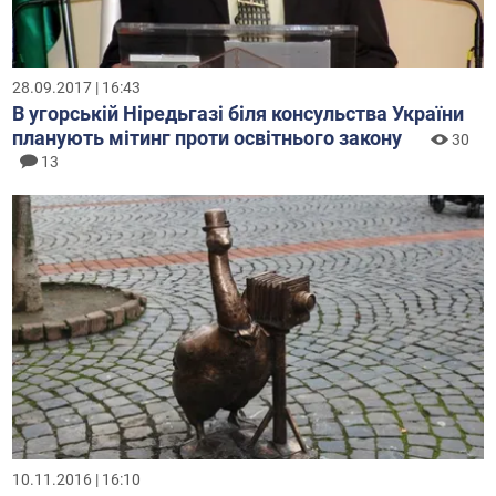
28.09.2017 | 16:43
В угорській Ніредьгазі біля консульства України
планують мітинг проти освітнього закону
30
13
10.11.2016 | 16:10