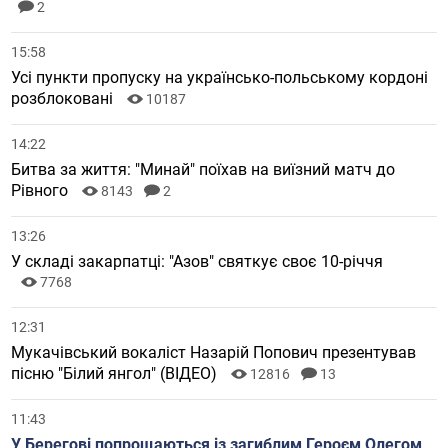
2
15:58
Усі пункти пропуску на українсько-польському кордоні
розблоковані
10187
14:22
Битва за життя: "Минай" поїхав на виїзний матч до
Рівного
8143
2
13:26
У складі закарпатці: "Азов" святкує своє 10-річчя
7768
12:31
Мукачівський вокаліст Назарій Попович презентував
пісню "Білий янгол" (ВІДЕО)
12816
13
11:43
У Берегові попрощаються із загиблим Героєм Олегом