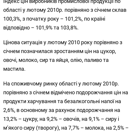
Індекс цін виробників промислової продукції по
області у лютому 2010р. порівняно з січнем склав
100,3%, з початку року – 101,2%, по країні
відповідно – 101,9% та 103,8%.
Цінова ситуація у лютому 2010 року порівняно з
січнем позначилася зростанням цін на цукор,
овочі, молоко, сир та яйця, олію, паливо та
мастила.
На споживчому ринку області у лютому 2010р.
порівняно з січнем відмічено подорожчання цін на
продукти харчування та безалкогольні напої на
2,6%, в основному за рахунок подорожчання на
13,2% – цукру, на 9,2% – овочів, на 9,1% – сиру і
м’якого сиру (творогу), на 7,7% – молока, на 2,5% –