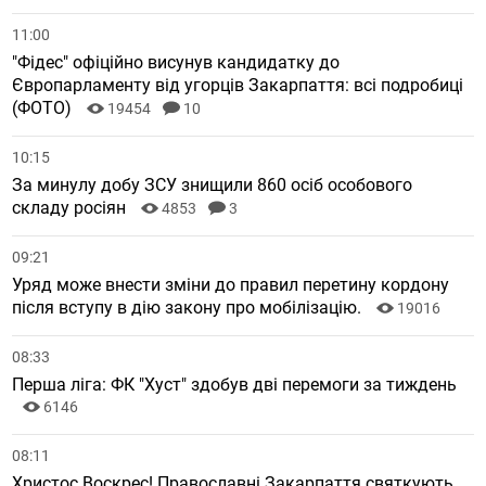
11:00
"Фідес" офіційно висунув кандидатку до
Європарламенту від угорців Закарпаття: всі подробиці
(ФОТО)
19454
10
10:15
За минулу добу ЗСУ знищили 860 осіб особового
складу росіян
4853
3
09:21
Уряд може внести зміни до правил перетину кордону
після вступу в дію закону про мобілізацію.
19016
08:33
Перша ліга: ФК "Хуст" здобув дві перемоги за тиждень
6146
08:11
Христос Воскрес! Православні Закарпаття святкують