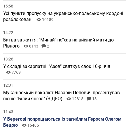
15:58
Усі пункти пропуску на українсько-польському кордоні
розблоковані
10189
14:22
Битва за життя: "Минай" поїхав на виїзний матч до
Рівного
8143
2
13:26
У складі закарпатці: "Азов" святкує своє 10-річчя
7769
12:31
Мукачівський вокаліст Назарій Попович презентував
пісню "Білий янгол" (ВІДЕО)
12818
13
11:43
У Берегові попрощаються із загиблим Героєм Олегом
Бецою
16465