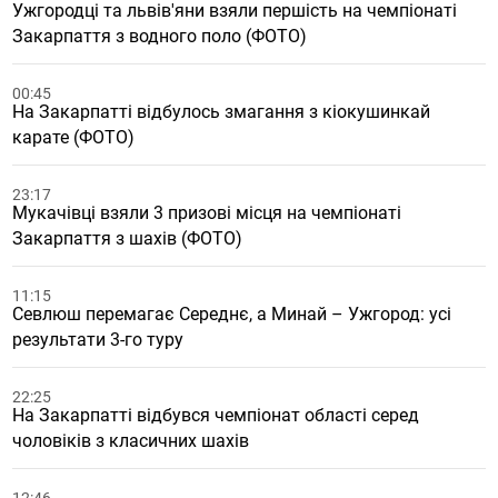
Ужгородці та львів'яни взяли першість на чемпіонаті
Закарпаття з водного поло (ФОТО)
00:45
На Закарпатті відбулось змагання з кіокушинкай
карате (ФОТО)
23:17
Мукачівці взяли 3 призові місця на чемпіонаті
Закарпаття з шахів (ФОТО)
11:15
Севлюш перемагає Середнє, а Минай – Ужгород: усі
результати 3-го туру
22:25
На Закарпатті відбувся чемпіонат області серед
чоловіків з класичних шахів