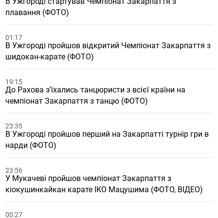
В Ужгороді стартував Чемпіонат Закарпаття з
плавання (ФОТО)
01:17
В Ужгороді пройшов відкритий Чемпіонат Закарпаття з
шидокан-карате (ФОТО)
19:15
До Рахова з'їхались танцюристи з всієї країни на
чемпіонат Закарпаття з танцю (ФОТО)
23:35
В Ужгороді пройшов перший на Закарпатті турнір гри в
нарди (ФОТО)
23:56
У Мукачеві пройшов чемпіонат Закарпаття з
кіокушинкайкан карате ІКО Мацушима (ФОТО, ВІДЕО)
00:27