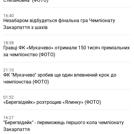
Степановна" (ФОТО)
16:40
Незабаром відбудеться фінальна гра Чемпіонату
Закарпаття з шахів
18:38
Гравці ФК «Мукачево» отримали 150 тисяч преміальних
за чемпіонство (ФОТО)
21:10
ФК "Мукачево" зробив ще один впевнений крок до
чемпіонства (ФОТО)
01:52
«Берегвідейк» розтрощив «Ялинку» (ФОТО)
16:27
"Берегвідейк" - переможець першого кола чемпіонату
Закарпаття