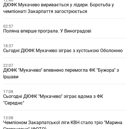
12:46
ДЮФК Мукачево виривається у лідери. Боротьба у
чемпіонаті Закарпаття загострюється
02:57
Поляна вперше програла. У Виноградові
18:37
Сьгодні ДЮФК Мукачево зіграє з хустською Оболонню
22:07
ДЮФК "Мукачево" впевнено перемогла ФК "Бужора" з
Іршави
17:08
Сьогодні ДЮФК "Мукачево" зіграє вдома з ФК
"Середнє"
13:08
Чемпіоном Закарпатської ліги КВН стало тріо "Марина