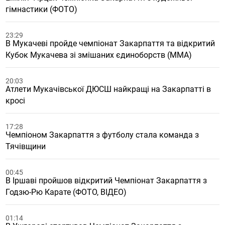
гімнастики (ФОТО)
23:29
В Мукачеві пройде чемпіонат Закарпаття та відкритий
Кубок Мукачева зі змішаних єдиноборств (ММА)
20:03
Атлети Мукачівської ДЮСШ найкращі на Закарпатті в
кросі
17:28
Чемпіоном Закарпаття з футболу стала команда з
Тячівщини
00:45
В Іршаві пройшов відкритий Чемпіонат Закарпаття з
Годзю-Рю Карате (ФОТО, ВІДЕО)
01:14