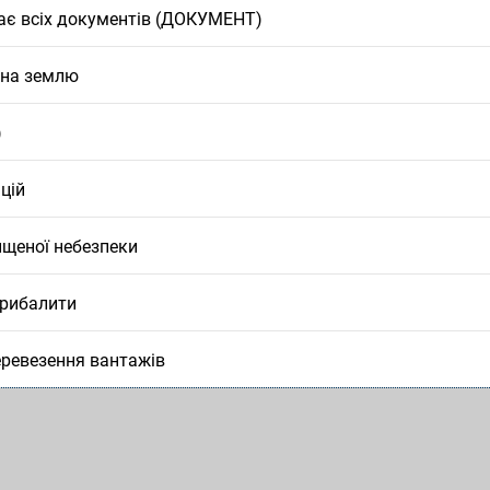
ає всіх документів (ДОКУМЕНТ)
 на землю
)
цій
ищеної небезпеки
орибалити
перевезення вантажів