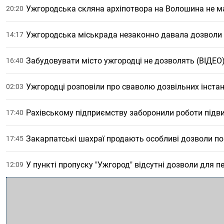
Ужгородська скляна архіпотвора на Волошина не м
20:20
Ужгородська міськрада незаконно давала дозволи
14:17
Забудовувати місто ужгородці не дозволять (ВІДЕО
16:40
Ужгородці розповіли про сваволю дозвільних інстан
02:03
Рахівському підприємству заборонили роботи підв
17:40
Закарпатські шахраї продають особливі дозволи п
17:45
У пункті пропуску "Ужгород" відсутні дозволи для 
12:09