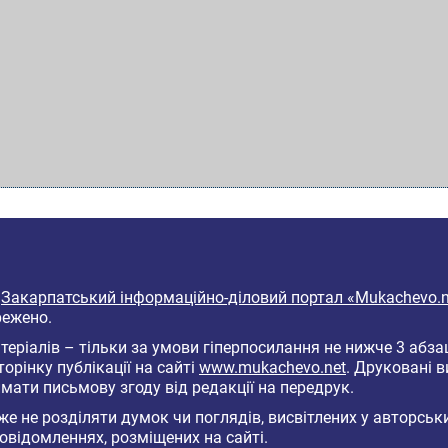
6
Закарпатський інформаційно-діловий портал «Mukachevo.n
режено.
еріалів – тільки за умови гіперпосилання не нижче 3 абза
торінку публікації на сайті
www.mukachevo.net
. Друковані 
мати письмову згоду від редакції на передрук.
е не розділяти думок чи поглядів, висвітлених у авторськ
овідомленнях, розміщених на сайті.