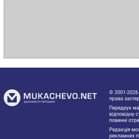
© 2001-202
права засте
Передрук мат
відповідну с
повинні отри
Редакція мож
рекламних п