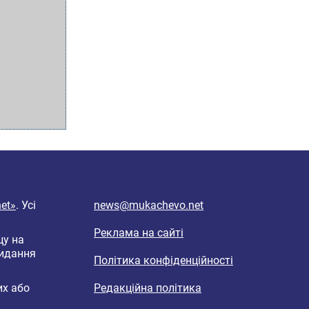
et»
. Усі
news@mukachevo.net
Реклама на сайті
цу на
видання
Політика конфіденційності
их або
Редакційна політика