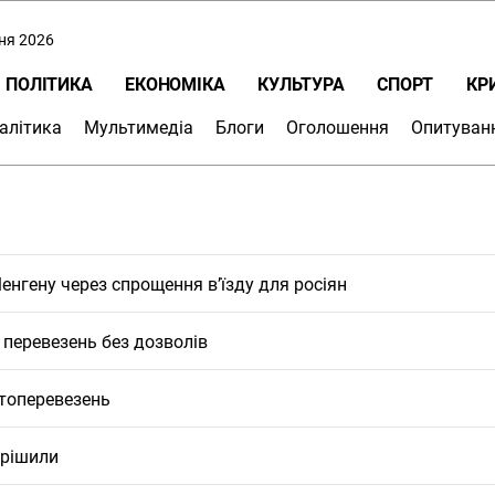
пня 2026
ПОЛІТИКА
ЕКОНОМІКА
КУЛЬТУРА
СПОРТ
КР
алітика
Мультимедіа
Блоги
Оголошення
Опитуван
нгену через спрощення в’їзду для росіян
перевезень без дозволів
втоперевезень
ирішили