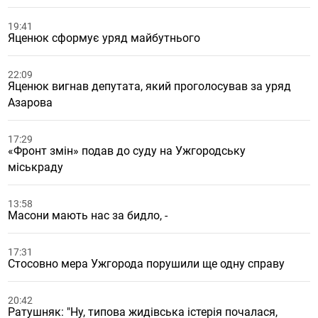
19:41
Яценюк сформує уряд майбутнього
22:09
Яценюк вигнав депутата, який проголосував за уряд
Азарова
17:29
«Фронт змін» подав до суду на Ужгородську
міськраду
13:58
Масони мають нас за бидло, -
17:31
Стосовно мера Ужгорода порушили ще одну справу
20:42
Ратушняк: "Ну, типова жидівська істерія почалася,