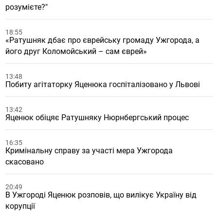
розумієте?"
18:55
«Ратушняк дбає про єврейську громаду Ужгорода, а
його друг Коломойський – сам єврей»
13:48
Побиту агітаторку Яценюка госпіталізовано у Львові
13:42
Яценюк обіцяє Ратушняку Нюрнбергський процес
16:35
Кримінальну справу за участі мера Ужгорода
скасовано
20:49
В Ужгороді Яценюк розповів, що вилікує Україну від
корупції