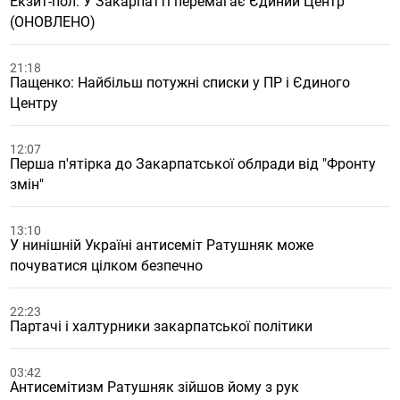
Екзит-пол: У Закарпатті перемагає Єдиний Центр
(ОНОВЛЕНО)
21:18
Пащенко: Найбільш потужні списки у ПР і Єдиного
Центру
12:07
Перша п'ятірка до Закарпатської облради від "Фронту
змін"
13:10
У нинішній Україні антисеміт Ратушняк може
почуватися цілком безпечно
22:23
Партачі і халтурники закарпатської політики
03:42
Антисемітизм Ратушняк зійшов йому з рук