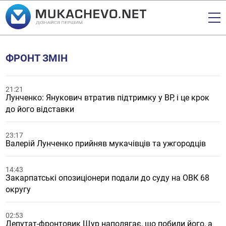
ФРОНТ ЗМІН
21:21
Лунченко: Янукович втратив підтримку у ВР, і це крок
до його відставки
23:17
Валерій Лунченко прийняв мукачівців та ужгородців
14:43
Закарпатські опозиціонери подали до суду на ОВК 68
округу
02:53
Депутат-фронтовик Щур наполягає, що побили його, а