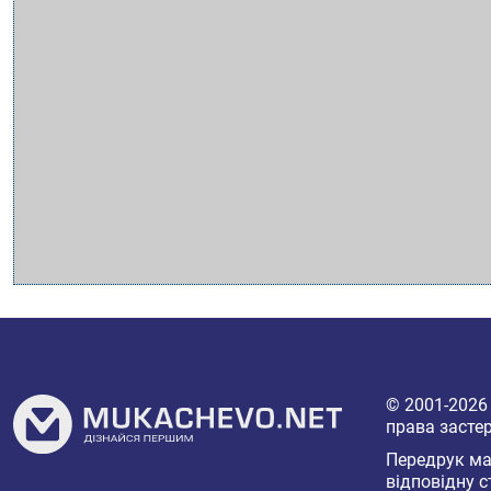
© 2001-202
права засте
Передрук мат
відповідну с