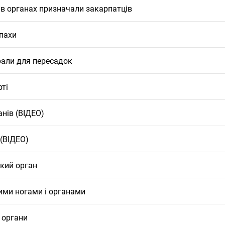
 в органах призначали закарпатців
апахи
рали для пересадок
рті
анів (ВІДЕО)
(ВІДЕО)
кий орган
ими ногами і органами
 органи