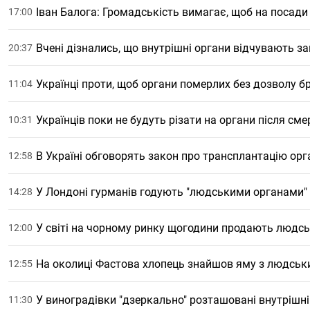
Іван Балога: Громадськість вимагає, щоб на посади
17:00
Вчені дізнались, що внутрішні органи відчувають з
20:37
Українці проти, щоб органи померлих без дозволу б
11:04
Українців поки не будуть різати на органи після сме
10:31
В Україні обговорять закон про трансплантацію орг
12:58
У Лондоні гурманів годують "людськими органами" 
14:28
У світі на чорному ринку щогодини продають людсь
12:00
На околиці Фастова хлопець знайшов яму з людськ
12:55
У виноградівки "дзеркально" розташовані внутрішні
11:30