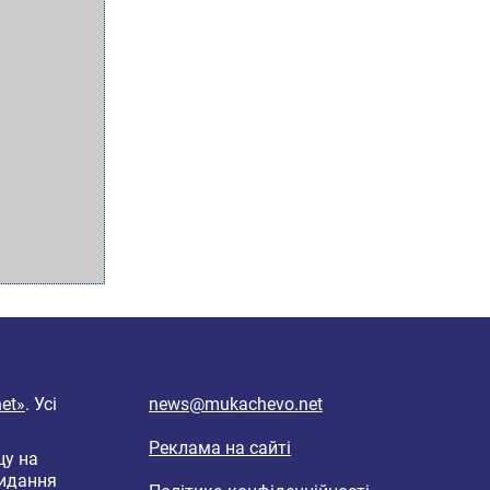
et»
. Усі
news@mukachevo.net
Реклама на сайті
цу на
видання