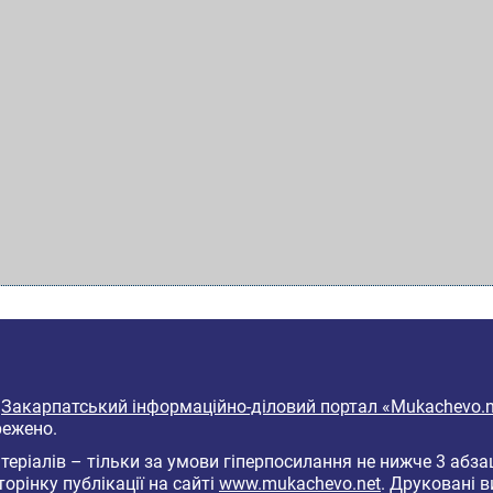
6
Закарпатський інформаційно-діловий портал «Mukachevo.n
режено.
еріалів – тільки за умови гіперпосилання не нижче 3 абза
торінку публікації на сайті
www.mukachevo.net
. Друковані 