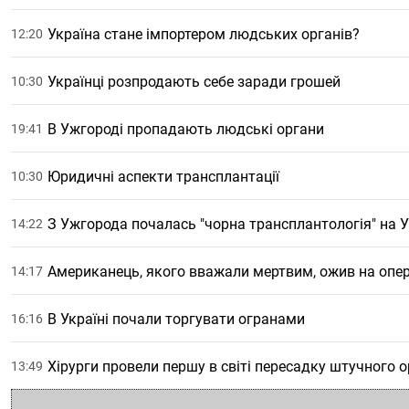
Україна стане імпортером людських органів?
12:20
Українці розпродають себе заради грошей
10:30
В Ужгороді пропадають людські органи
19:41
Юридичні аспекти трансплантації
10:30
З Ужгорода почалась "чорна трансплантологія" на У
14:22
Американець, якого вважали мертвим, ожив на опер
14:17
В Україні почали торгувати огранами
16:16
Хірурги провели першу в світі пересадку штучного 
13:49