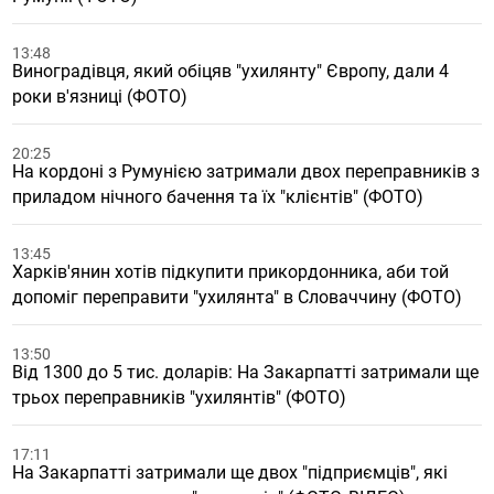
13:48
Виноградівця, який обіцяв "ухилянту" Європу, дали 4
роки в'язниці (ФОТО)
20:25
На кордоні з Румунією затримали двох переправників з
приладом нічного бачення та їх "клієнтів" (ФОТО)
13:45
Харків'янин хотів підкупити прикордонника, аби той
допоміг переправити "ухилянта" в Словаччину (ФОТО)
13:50
Від 1300 до 5 тис. доларів: На Закарпатті затримали ще
трьох переправників "ухилянтів" (ФОТО)
17:11
На Закарпатті затримали ще двох "підприємців", які