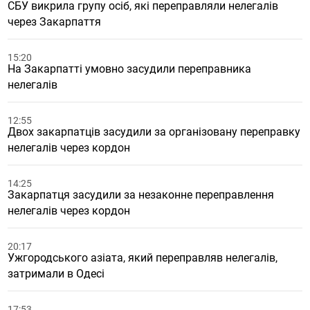
СБУ викрила групу осіб, які переправляли нелегалів
через Закарпаття
15:20
На Закарпатті умовно засудили переправника
нелегалів
12:55
Двох закарпатців засудили за організовану переправку
нелегалів через кордон
14:25
Закарпатця засудили за незаконне переправлення
нелегалів через кордон
20:17
Ужгородського азіата, який переправляв нелегалів,
затримали в Одесі
17:53