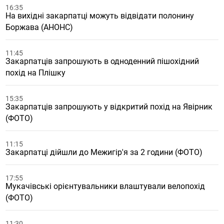
16:35
На вихідні закарпатці можуть відвідати полонину
Боржава (АНОНС)
11:45
Закарпатців запрошують в одноденний пішохідний
похід на Плішку
15:35
Закарпатців запрошують у відкритий похід на Явірник
(ФОТО)
11:15
Закарпатці дійшли до Межигір'я за 2 години (ФОТО)
17:55
Мукачівські орієнтувальники влаштували велопохід
(ФОТО)
11:30