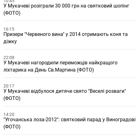
10:45
У Мукачеві розіграли 30 000 грн на святковий шопінг
(ФОТО)
16:15
Призери "Червеного вина" у 2014 отримають коня та
діжку
22:08
У Мукачеві нагородили переможців найкращого
ліхтарика на День Св.Мартина (ФОТО)
20:17
У Мукачеві відбулося дитяче свято "Веселі розваги"
(ФОТО)
14:20
"Угочанська лоза-2012": святковий парад у Виноградові
(ФОТО)