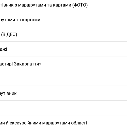
утівник з маршрутами та картами (ФОТО)
шрутами та картами
 (ВІДЕО)
иджі
астирі Закарпаття»
путівник
ими й екскурсійними маршрутами області