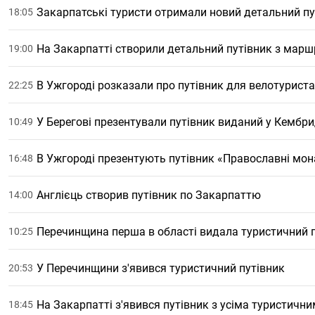
Закарпатські туристи отримали новий детальний п
18:05
На Закарпатті створили детальний путівник з мар
19:00
В Ужгороді розказали про путівник для велотуриста
22:25
У Берегові презентували путівник виданий у Кембр
10:49
В Ужгороді презентують путівник «Православні мон
16:48
Англієць створив путівник по Закарпаттю
14:00
Перечинщина перша в області видала туристичний 
10:25
У Перечинщини з'явився туристичний путівник
20:53
На Закарпатті з'явився путівник з усіма туристичн
18:45