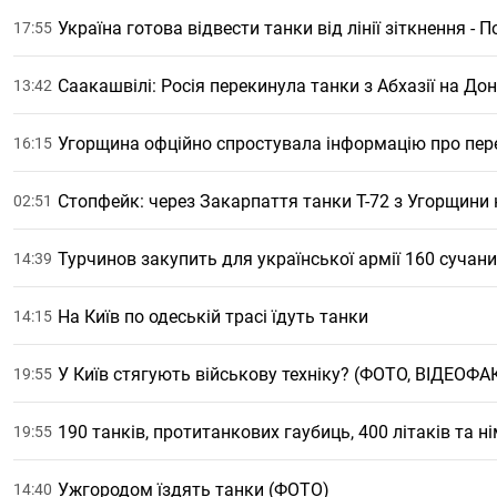
Україна готова відвести танки від лінії зіткнення -
17:55
Саакашвілі: Росія перекинула танки з Абхазії на До
13:42
Угорщина офційно спростувала інформацію про пере
16:15
Стопфейк: через Закарпаття танки Т-72 з Угорщини
02:51
Турчинов закупить для української армії 160 сучаних
14:39
На Київ по одеській трасі їдуть танки
14:15
У Київ стягують військову техніку? (ФОТО, ВІДЕОФА
19:55
190 танків, протитанкових гаубиць, 400 літаків та
19:55
Ужгородом їздять танки (ФОТО)
14:40