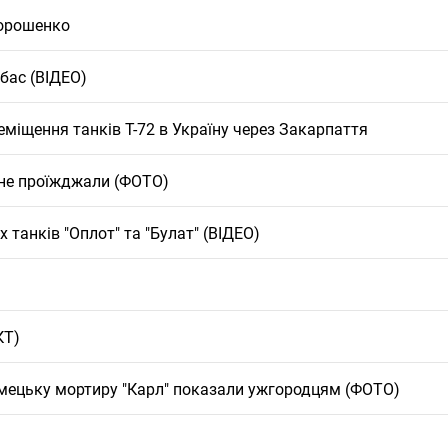
 Порошенко
нбас (ВІДЕО)
міщення танків Т-72 в Україну через Закарпаття
 не проїжджали (ФОТО)
 танків "Оплот" та "Булат" (ВІДЕО)
КТ)
 німецьку мортиру "Карл" показали ужгородцям (ФОТО)