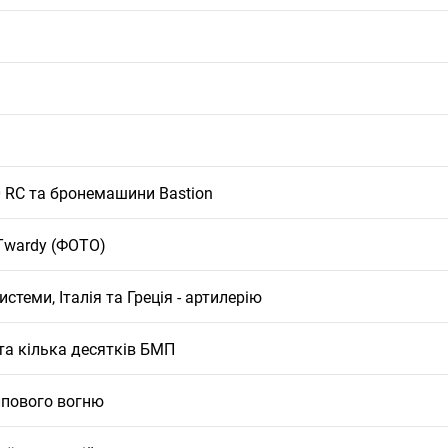
 RC та бронемашини Bastion
Twardy (ФОТО)
истеми, Італія та Греція - артилерію
 та кілька десятків БМП
алпового вогню