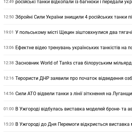
російські танки відкопали із багнюки і передали у
12:49
Збройні Сили України знищили 4 російських танки 
12:50
У польському місті Щецин зіштовхнулися два тягачі
19:01
Ефектне відео тренувань українських танкістів на по
13:06
Засновник World of Tanks став білоруським мільяр
12:38
Терористи ДНР заявили про початок відведення оз
12:16
Сили АТО відвели танки з лінії зіткнення на Луганщи
14:56
В Ужгороді відбулась виставка моделей броне- та а
01:00
В Ужгороді до Дня Перемоги відкриється виставка мо
15:20