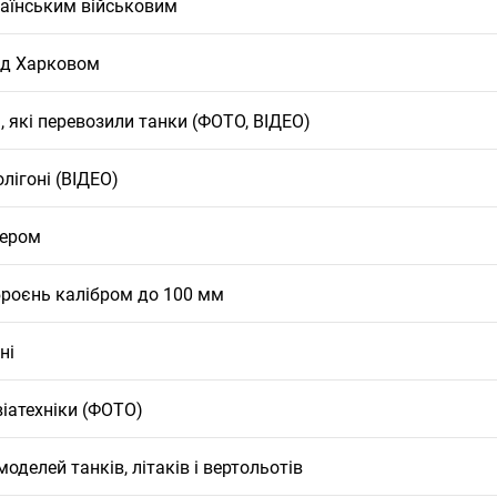
країнським військовим
під Харковом
, які перевозили танки (ФОТО, ВІДЕО)
лігоні (ВІДЕО)
дером
броєнь калібром до 100 мм
ні
віатехніки (ФОТО)
делей танків, літаків і вертольотів