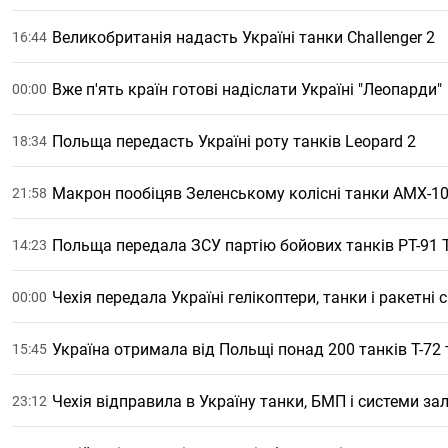
Великобританія надасть Україні танки Challenger 2
16:44
Вже п'ять країн готові надіслати Україні "Леопарди"
00:00
Польща передасть Україні роту танків Leopard 2
18:34
Макрон пообіцяв Зеленському колісні танки AMX-10
21:58
Польща передала ЗСУ партію бойових танків PT-91 
14:23
Чехія передала Україні гелікоптери, танки і ракетні с
00:00
Україна отримала від Польщі понад 200 танків Т-72
15:45
Чехія відправила в Україну танки, БМП і системи з
23:12