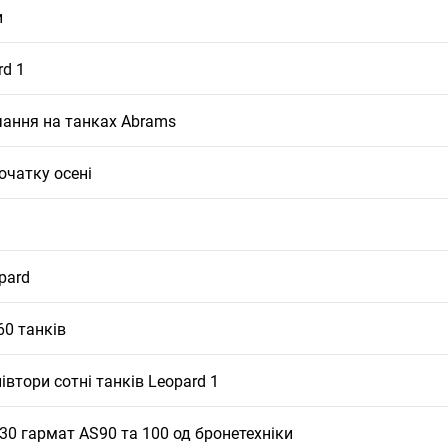
и
rd 1
чання на танках Abrams
очатку осені
pard
0 танків
втори сотні танків Leopard 1
 30 гармат AS90 та 100 од бронетехніки