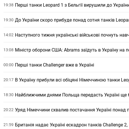
Перші танки Leopard 1 з Бельгії вирушили до Україн
19:38
До України скоро прибуде понад сотня танків Leopa
19:30
Наступного тижня українські військові почнуть нав
14:02
Міністр оборони США: Abrams заїдуть в Україну на п
13:08
Перші танки Challenger вже в Україні
00:00
В Україну прибули всі обіцяні Німеччиною танки Leo
20:17
Найближчими днями Польща передасть Україні ще 6
18:30
Уряд Німеччини схвалив постачання Україні понад пі
20:22
Британія надає Україні ескадрон танків Challenge 2,
21:59