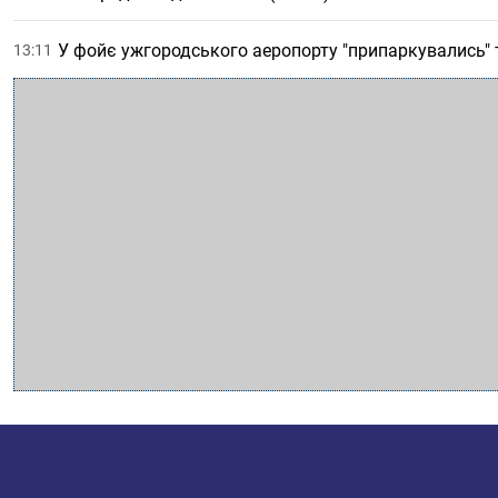
У фойє ужгородського аеропорту "припаркувались"
13:11