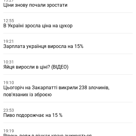
13:27
Ціни знову почали зростати
12:55
В Україні зросла ціна на цукор
19:21
Зарплата українця виросла на 15%
10:31
Яйця виросли в ціні? (ВІДЕО)
19:10
Цьогоріч на Закарпатті викрили 238 злочинів,
пов'язаних із зброєю
23:53
Пиво подорожчає на 15 %
19:19
Рівень води в річках краю знижується