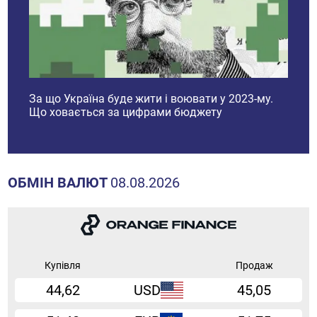
і
За що Україна буде жити і воювати у 2023-му.
Ринок
Що ховається за цифрами бюджету
прогн
2023 
ОБМІН ВАЛЮТ
08.08.2026
Купівля
Продаж
44,62
USD
45,05