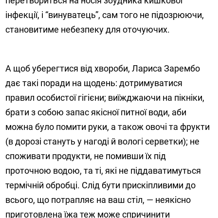
перетвориться на носія збудника кишкової
інфекції, і “винуватець”, сам того не підозрюючи,
становитиме небезпеку для оточуючих.
А щоб уберегтися від хвороби, Лариса Зарембо
дає такі поради на щодень: дотримуватися
правил особистої гігієни; виїжджаючи на пікніки,
брати з собою запас якісної питної води, аби
можна було помити руки, а також овочі та фрукти
(в дорозі стануть у нагоді й вологі серветки); не
споживати продукти, не помивши їх під
проточною водою, та ті, які не піддаватимуться
термічній обробці. Слід бути прискіпливими до
всього, що потрапляє на ваш стіл, — неякісно
приготовлена їжа теж може спричинити