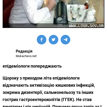
Редакція
Mukachevo.net
епідеміологи попереджають
Щороку з приходом літа епідеміологи
відзначають активізацію кишкових інфекцій,
зокрема дизентерії, сальмонельозу та інших
гострих гастроентероколітів (ГГЕК). Не став
винятком і рік нинішній. Причому якщо торік за І