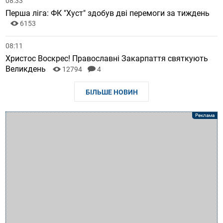
08:33
Перша ліга: ФК "Хуст" здобув дві перемоги за тиждень
6153
08:11
Христос Воскрес! Православні Закарпаття святкують
Великдень
12794
4
БІЛЬШЕ НОВИН