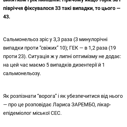
півріччя фіксувалося 33 такі випадки, то цього —
43.
Сальмонельоз зріс у 3,3 раза (3 минулорічні
випадки проти “свіжих” 10); ГЕК — в 1,2 раза (19
проти 23). Ситуація ж у липні оптимізму не додає:
на цей час маємо 5 випадків дизентерії й 1
сальмонельозу.
Як розпізнати “ворога” і як убезпечитися від нього
— про це розповідає Лариса ЗАРЕМБО, лікар-
епідеміолог міської СЕС.