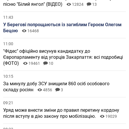
пісню "Білий янгол" (ВІДЕО)
12824
13
11:43
У Берегові попрощаються із загиблим Героєм Олегом
Бецою
16468
11:00
"Фідес" офіційно висунув кандидатку до
Європарламенту від угорців Закарпаття: всі подробиці
(ФОТО)
19461
10
10:15
За минулу добу ЗСУ знищили 860 осіб особового
складу росіян
4856
3
09:21
Уряд може внести зміни до правил перетину кордону
після вступу в дію закону про мобілізацію.
19029