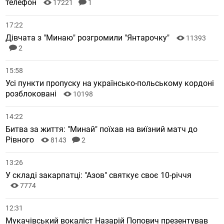
телефон
17221
1
17:22
Дівчата з "Минаю" розгромили "Янтарочку"
11393
2
15:58
Усі пункти пропуску на українсько-польському кордоні
розблоковані
10198
14:22
Битва за життя: "Минай" поїхав на виїзний матч до
Рівного
8143
2
13:26
У складі закарпатці: "Азов" святкує своє 10-річчя
7774
12:31
Мукачівський вокаліст Назарій Попович презентував