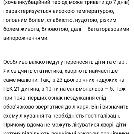
(хоча інкубаційний період може тривати до 7 днів)
і характеризується високою температурою,
головним болем, слабкістю, нудотою, різким
болем живота, блювотою, далі — багаторазовими
випорожненнями.
Особливо важко недугу переносять діти та старі.
Як свідчить статистика, хворіють найчастіше
саме малюки. Так, із 23 цьогорічних недужих на
ГЕК 21 дитина, з 10-ти на сальмонельоз — 5. Тож
при появі перших ознак нездужання слід
обов’язково звертатися до лікаря. Він і визначить
схему лікування та необхідність госпіталізації.
Причому вдома не можуть лікуватися хворі, діти
котрих відвідують дошкільні заклади; працівники