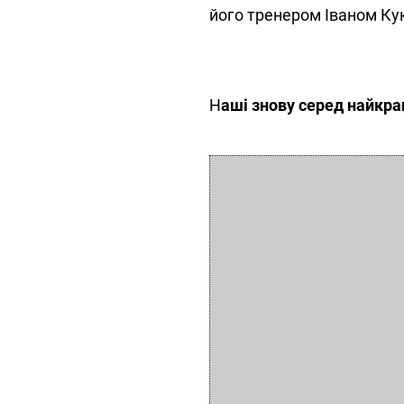
його тренером Іваном Ку
Н
аші знову
серед найкр