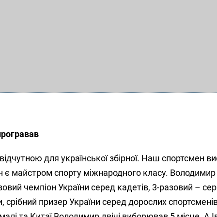
 програвав
ідчутною для української збірної. Наш спортсмен в
він є майстром спорту міжнародного класу. Володимир
зовий чемпіон України серед кадетів, 3-разовий – сер
, срібний призер України серед дорослих спортсменів
малі та Китаї Володимир двічі виборював 5 місце. А І