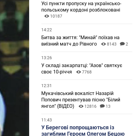
Усі пункти пропуску на українсько-
польському кордоні розблоковані
10187
14:22
Битва за життя: "Минай" поїхав на
виїзний матч до Рівного
8143
2
13:26
У складі закарпатці: "Азов" святкує
своє 10-річчя
7768
12:31
Мукачівський вокаліст Назарій
Попович презентував пісню "Білий
янгол" (ВІДЕО)
12816
13
11:43
У Берегові попрощаються із
загиблим Героєм Олегом Бецою