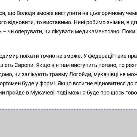
ся, що Володя зможе виступити на цьогорічному чем
ого відновити, то виставимо. Нині робимо знімки, від
 – чи оперувати, чи лікувати медикаментозно. Поки 
димир поїхати точно не зможе. У федерації таке пра
ршість Європи. Якщо він там виступить погано, то ро
відомо, чи залікують травму Логойди, мукачівці не мо
ортсмен буде у формі. Якщо встигне відновитися до 
й пройде в Мукачеві, тоді можна буде про щось гово