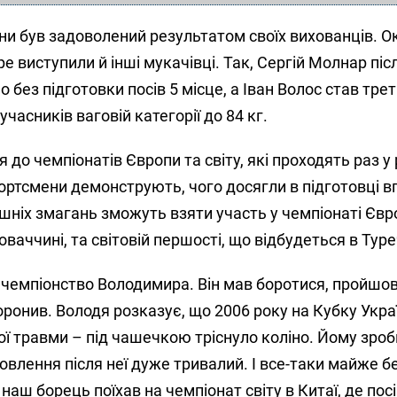
и був задоволений результатом своїх вихо­ван­ців. О
 виступили й інші мукачівці. Так, Сергій Молнар післ
 без підготовки посів 5 місце, а Іван Волос став трет
часників ваговій категорії до 84 кг.
я до чемпіонатів Європи та світу, які проходять раз у 
ортсмени демонструють, чого досягли в під­готовці 
ішніх змагань зможуть взяти участь у чемпіонаті Євр
оваччині, та світовій першості, що відбудеться в Туре
 чемпіонство Володимира. Він мав боротися, пройшо
оронив. Володя розказує, що 2006 року на Кубку Укра
ї травми – під чашечкою тріс­нуло коліно. Йому зро
новлення після неї дуже тривалий. І все-таки майже б
наш борець поїхав на чемпіонат світу в Китаї, де посі