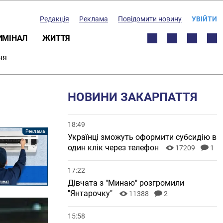
Редакція
Реклама
Повідомити новину
УВІЙТИ
ИМІНАЛ
ЖИТТЯ
ня
НОВИНИ ЗАКАРПАТТЯ
18:49
Українці зможуть оформити субсидію в
один клік через телефон
17209
1
17:22
Дівчата з "Минаю" розгромили
"Янтарочку"
11388
2
15:58