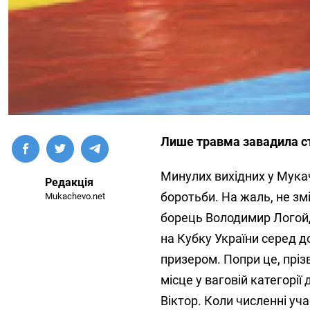
Лише травма завадила ст
Минулих вихідних у Мукач
Редакція
боротьби. На жаль, не зм
Mukachevo.net
борець Володимир Логойд
на Кубку України серед до
призером. Попри це, пріз
місце у ваговій категорії
Віктор. Коли численні уч