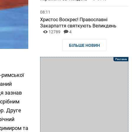
08:11
Христос Воскрес! Православні
Закарпаття святкують Великдень
12789
4
БІЛЬШЕ НОВИН
о-римської
ваний
дя зазнав
 срібним
ор. Друге
річний
одимиром та