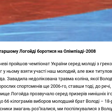
аршому Логойді боротися на Олімпіаді-2008
еві пройшов чемпіонат України серед молоді з грек
іг у ньому взяти участі наш молодий, але вже титуло
а. Завадила недолікована травма коліна, якої Воло
рослих спортсменів ще 2006-го, ставши тоді, до речі,
вище Логойда прозвучало серед призерів нинішніх іг
 до 66 кіло­грамів виборов молодший брат Володі – 18-
асники змагань роз’їхалися, ми поспілкувалися з Вол