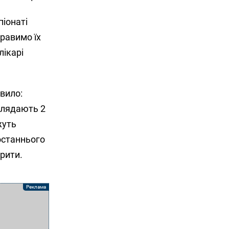
піонаті
правимо їх
лікарі
вило:
зглядають 2
жуть
останнього
рити.