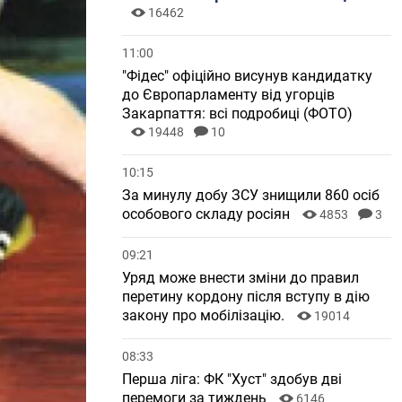
16462
11:00
"Фідес" офіційно висунув кандидатку
до Європарламенту від угорців
Закарпаття: всі подробиці (ФОТО)
19448
10
10:15
За минулу добу ЗСУ знищили 860 осіб
особового складу росіян
4853
3
09:21
Уряд може внести зміни до правил
перетину кордону після вступу в дію
закону про мобілізацію.
19014
08:33
Перша ліга: ФК "Хуст" здобув дві
перемоги за тиждень
6146