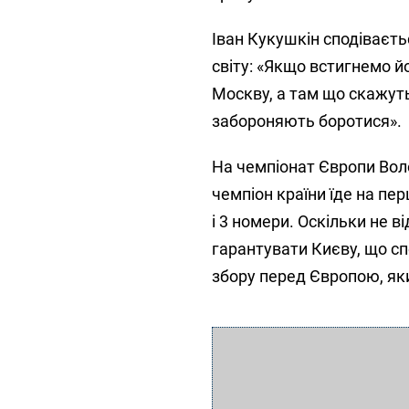
Іван Кукушкін сподіваєть
світу: «Якщо встигнемо й
Москву, а там що скажуть
забороняють боротися».
На чемпіонат Європи Воло
чемпіон країни їде на пе
і 3 номери. Оскільки не 
гарантувати Києву, що сп
збору перед Європою, яки