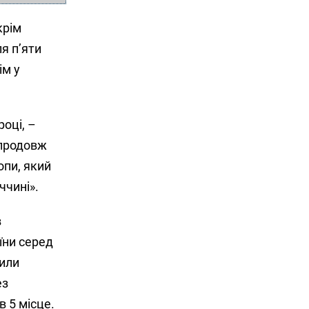
крім
я п’яти
ім у
році, –
впродовж
опи, який
ччині».
в
їни серед
били
ез
в 5 місце.