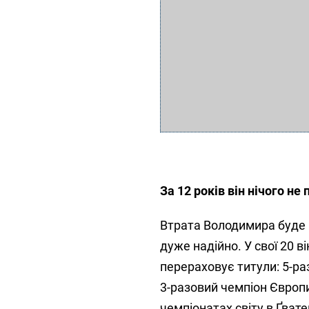
За 12 років він нічого не
Втрата Володимира буде в
дуже надійно. У свої 20 
перераховує титули: 5-ра
3-разовий чемпіон Європи
чемпіонатах світу в Ґвате