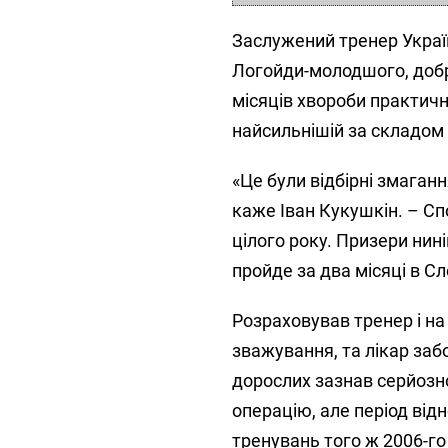
Заслужений тренер Україн
Логойди-молодшого, до­бре
місяців хвороби практично
найсильнішій за складом у
«Це були відбірні змаганн
каже Іван Кукушкін. – Сп
цілого року. Призери нин
пройде за два місяці в Сл
Розраховував тренер і на
зважування, та лікар заб
дорослих зазнав серйозно
операцію, але період від
тренувань того ж 2006-го 