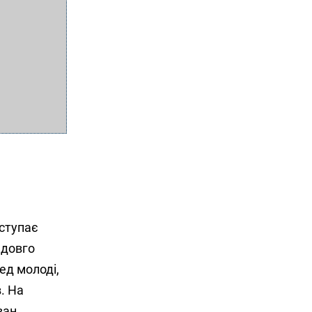
иступає
 довго
ед молоді,
. На
ван