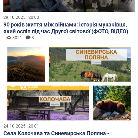
29.10.2025 | 20:00
90 років життя між війнами: історія мукачівця,
який осліп під час Другої світової (ФОТО, ВІДЕО)
3021
8
24.10.2025 | 20:01
Села Колочава та Синевирська Поляна -