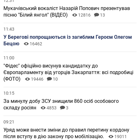
12:31
Мукачівський вокаліст Назарій Попович презентував
пісню "Білий янгол" (ВІДЕО)
12816
13
11:43
У Берегові попрощаються із загиблим Героєм Олегом
Бецою
16462
11:00
"Фідес" офіційно висунув кандидатку до
Європарламенту від угорців Закарпаття: всі подробиці
(ФОТО)
19446
10
10:15
За минулу добу ЗСУ знищили 860 осіб особового
складу росіян
4853
3
09:21
Уряд може внести зміни до правил перетину кордону
після вступу в дію закону про мобілізацію.
19011