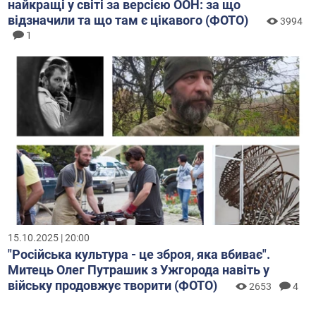
найкращі у світі за версією ООН: за що
відзначили та що там є цікавого (ФОТО)
3994
1
15.10.2025 | 20:00
"Російська культура - це зброя, яка вбиває".
Митець Олег Путрашик з Ужгорода навіть у
війську продовжує творити (ФОТО)
2653
4