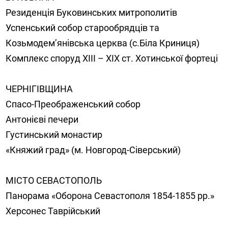
Резиденція Буковинських митрополитів
Успенський собор старообрядців та
Козьмодем’янівська церква (с.Біла Криниця)
Комплекс споруд ХІІІ – ХІХ ст. Хотинської фортеці
ЧЕРНІГІВЩИНА
Спасо-Преображенський собор
Антонієві печери
Густинський монастир
«Княжий град» (м. Новгород-Сіверський)
МІСТО СЕВАСТОПОЛЬ
Панорама «Оборона Севастополя 1854-1855 рр.»
Херсонес Таврійський