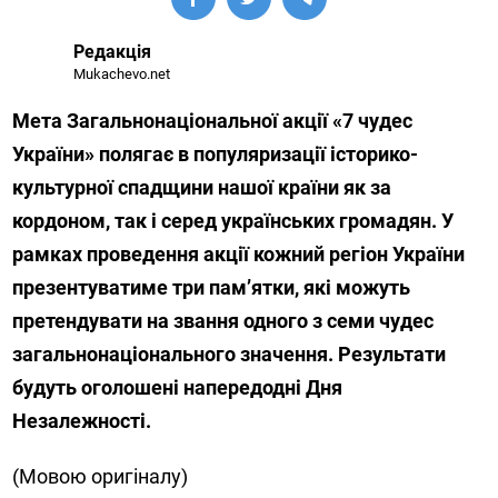
Редакція
Mukachevo.net
Мета Загальнонаціональної акції «7 чудес
України» полягає в популяризації історико-
культурної спадщини нашої країни як за
кордоном, так і серед українських громадян. У
рамках проведення акції кожний регіон України
презентуватиме три пам’ятки, які можуть
претендувати на звання одного з семи чудес
загальнонаціонального значення. Результати
будуть оголошені напередодні Дня
Незалежності.
(Мовою оригіналу)