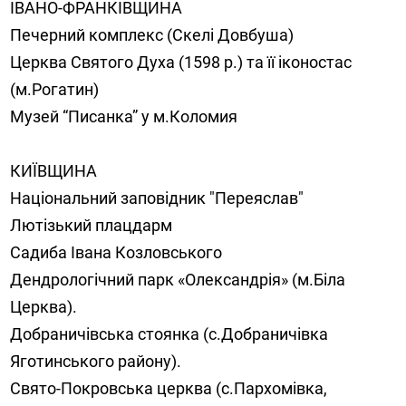
ІВАНО-ФРАНКІВЩИНА
Печерний комплекс (Скелі Довбуша)
Церква Святого Духа (1598 р.) та її іконостас
(м.Рогатин)
Музей “Писанка” у м.Коломия
КИЇВЩИНА
Національний заповідник "Переяслав"
Лютізький плацдарм
Садиба Івана Козловського
Дендрологічний парк «Олександрія» (м.Біла
Церква).
Добраничівська стоянка (с.Добраничівка
Яготинського району).
Свято-Покровська церква (с.Пархомівка,