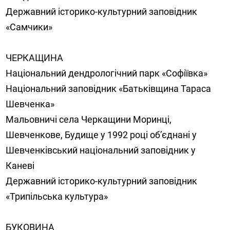
Державний історико-культурний заповідник
«Самчики»
ЧЕРКАЩИНА
Національний дендрологічний парк «Софіївка»
Національний заповідник «Батьківщина Тараса
Шевченка»
Мальовничі села Черкащини Моринці,
Шевченкове, Будище у 1992 році об’єднані у
Шевченківський національний заповідник у
Каневі
Державний історико-культурний заповідник
«Трипільська культура»
БУКОВИНА