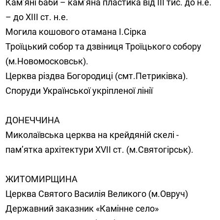
Кам’яні баби – кам’яна пластика від ІІІ тис. до н.е.
– до ХІІІ ст. н.е.
Могила кошового отамана І.Сірка
Троїцький собор та дзвіниця Троїцького собору
(м.Новомосковськ).
Церква різдва Богородиці (смт.Петриківка).
Споруди Української укріпленої лінії
ДОНЕЧЧИНА
Миколаївська церква на крейдяній скелі -
пам’ятка архітектури XVII ст. (м.Святогірськ).
ЖИТОМИРЩИНА
Церква Святого Василія Великого (м.Овруч)
Державний заказник «Камінне село»