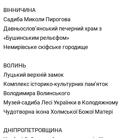
ВІННИЧИНА
Садиба Миколи Пирогова
Давньослов’янський печерний храм з
«Бушинським рельєфом»
Немирівське скіфське городище
ВОЛИНЬ
Луцький верхній замок
Комплекс історико-культурних пам’яток
Володимира Волинського
Музей-садиба Лесі Українки в Колодяжному
Чудотворна ікона Холмської Божої Матері
ДНІПРОПЕТРОВЩИНА