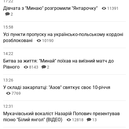
17:22
Дівчата з "Минаю" розгромили "Янтарочку"
11391
2
15:58
Усі пункти пропуску на українсько-польському кордоні
розблоковані
10190
14:22
Битва за життя: "Минай" поїхав на виїзний матч до
Рівного
8143
2
13:26
У складі закарпатці: "Азов" святкує своє 10-річчя
7769
12:31
Мукачівський вокаліст Назарій Попович презентував
пісню "Білий янгол" (ВІДЕО)
12818
13