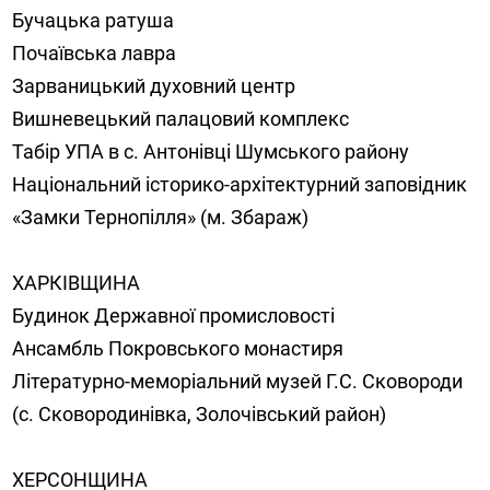
Бучацька ратуша
Почаївська лавра
Зарваницький духовний центр
Вишневецький палацовий комплекс
Табір УПА в с. Антонівці Шумського району
Національний історико-архітектурний заповідник
«Замки Тернопілля» (м. Збараж)
ХАРКІВЩИНА
Будинок Державної промисловості
Ансамбль Покровського монастиря
Літературно-меморіальний музей Г.С. Сковороди
(с. Сковородинівка, Золочівський район)
ХЕРСОНЩИНА