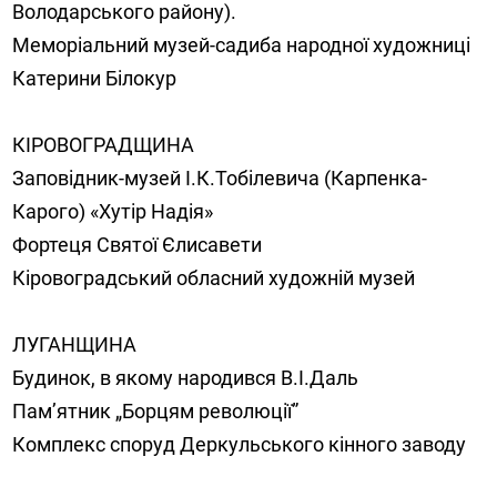
Володарського району).
Меморіальний музей-садиба народної художниці
Катерини Білокур
КІРОВОГРАДЩИНА
Заповідник-музей І.К.Тобілевича (Карпенка-
Карого) «Хутір Надія»
Фортеця Святої Єлисавети
Кіровоградський обласний художній музей
ЛУГАНЩИНА
Будинок, в якому народився В.І.Даль
Пам’ятник „Борцям революції”
Комплекс споруд Деркульського кінного заводу