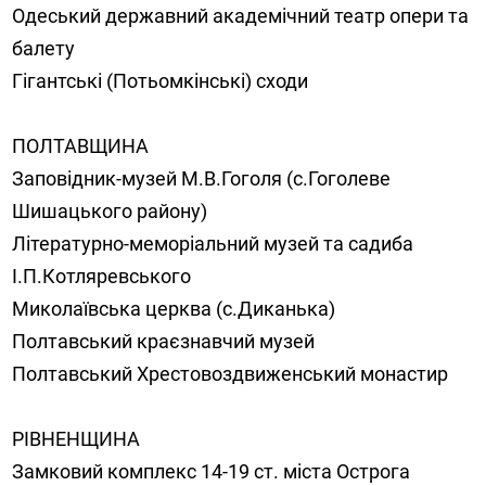
Одеський державний академічний театр опери та
балету
Гігантські (Потьомкінські) сходи
ПОЛТАВЩИНА
Заповідник-музей М.В.Гоголя (с.Гоголеве
Шишацького району)
Літературно-меморіальний музей та садиба
І.П.Котляревського
Миколаївська церква (с.Диканька)
Полтавський краєзнавчий музей
Полтавський Хрестовоздвиженський монастир
РІВНЕНЩИНА
Замковий комплекс 14-19 ст. міста Острога