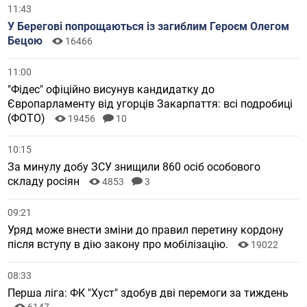
11:43
У Берегові попрощаються із загиблим Героєм Олегом
Бецою
16466
11:00
"Фідес" офіційно висунув кандидатку до
Європарламенту від угорців Закарпаття: всі подробиці
(ФОТО)
19456
10
10:15
За минулу добу ЗСУ знищили 860 осіб особового
складу росіян
4853
3
09:21
Уряд може внести зміни до правил перетину кордону
після вступу в дію закону про мобілізацію.
19022
08:33
Перша ліга: ФК "Хуст" здобув дві перемоги за тиждень
6147