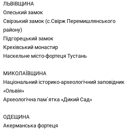
ЛЬВІВЩИНА
Олеський замок
Свірзький замок (с.Свірж Перемишлянського
району)
Підгорецький замок
Крехівський монастир
Наскельне місто-фортеця Тустань
МИКОЛАЇВЩИНА
Національний історико-археологічний заповідник
«Ольвія»
Археологічна пам`ятка «Дикий Сад»
ОДЕЩИНА
Акерманська фортеця