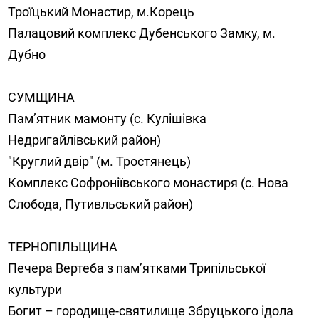
Троїцький Монастир, м.Корець
Палацовий комплекс Дубенського Замку, м.
Дубно
СУМЩИНА
Пам’ятник мамонту (с. Кулішівка
Недригайлівський район)
"Круглий двір" (м. Тростянець)
Комплекс Софроніївського монастиря (с. Нова
Слобода, Путивльський район)
ТЕРНОПІЛЬЩИНА
Печера Вертеба з пам’ятками Трипільської
культури
Богит – городище-святилище Збруцького ідола