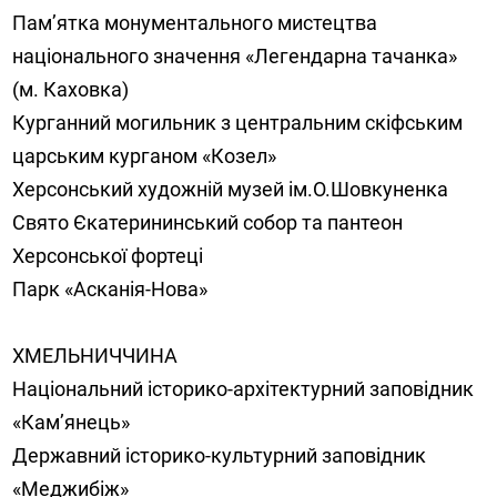
Пам’ятка монументального мистецтва
національного значення «Легендарна тачанка»
(м. Каховка)
Курганний могильник з центральним скіфським
царським курганом «Козел»
Херсонський художній музей ім.О.Шовкуненка
Свято Єкатерининський собор та пантеон
Херсонської фортеці
Парк «Асканія-Нова»
ХМЕЛЬНИЧЧИНА
Національний історико-архітектурний заповідник
«Кам’янець»
Державний історико-культурний заповідник
«Меджибіж»