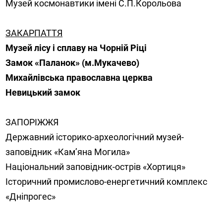
Музей космонавтики імені С.П.Корольова
ЗАКАРПАТТЯ
Музей лісу і сплаву на Чорній Ріці
Замок «Паланок» (м.Мукачево)
Михайлівська православна церква
Невицький замок
ЗАПОРІЖЖЯ
Державний історико-археологічний музей-
заповідник «Кам’яна Могила»
Національний заповідник-острів «Хортиця»
Історичний промислово-енергетичний комплекс
«Дніпрогес»