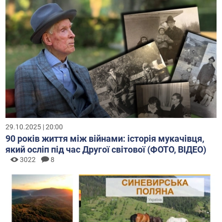
29.10.2025 | 20:00
90 років життя між війнами: історія мукачівця,
який осліп під час Другої світової (ФОТО, ВІДЕО)
3022
8