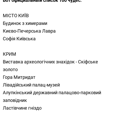
Вот официальный список 100 чудес:
МІСТО КИЇВ
Будинок з химерами
Києво-Печерська Лавра
Софія Київська
КРИМ
Виставка археологічних знахідок - Скіфське
золото
Гора Митридат
Лівадійський палац-музей
Алупкінський державний палацово-парковий
заповідник
Ластівчине гніздо