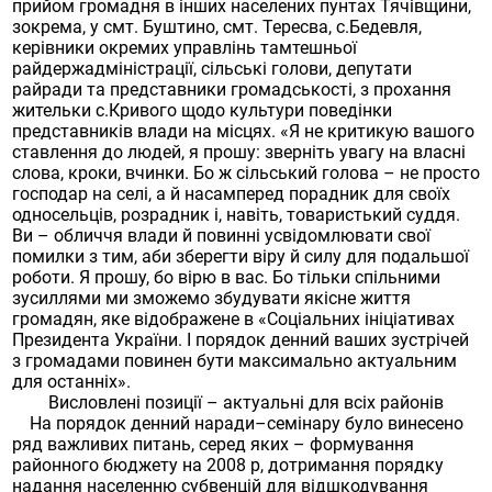
прийом громадня в інших населених пунтах Тячівщини,
зокрема, у смт. Буштино, смт. Тересва, с.Бедевля,
керівники окремих управлінь тамтешньої
райдержадміністрації, сільські голови, депутати
райради та представники громадськості, з прохання
жительки с.Кривого щодо культури поведінки
представників влади на місцях. «Я не критикую вашого
ставлення до людей, я прошу: зверніть увагу на власні
слова, кроки, вчинки. Бо ж сільський голова – не просто
господар на селі, а й насамперед порадник для своїх
односельців, розрадник і, навіть, товаристький суддя.
Ви – обличчя влади й повинні усвідомлювати свої
помилки з тим, аби зберегти віру й силу для подальшої
роботи. Я прошу, бо вірю в вас. Бо тільки спільними
зусиллями ми зможемо збудувати якісне життя
громадян, яке відображене в «Соціальних ініціативах
Президента України. І порядок денний ваших зустрічей
з громадами повинен бути максимально актуальним
для останніх».
Висловлені позиції – актуальні для всіх районів
На порядок денний наради–семінару було винесено
ряд важливих питань, серед яких – формування
районного бюджету на 2008 р, дотримання порядку
надання населенню субвенцій для відшкодування