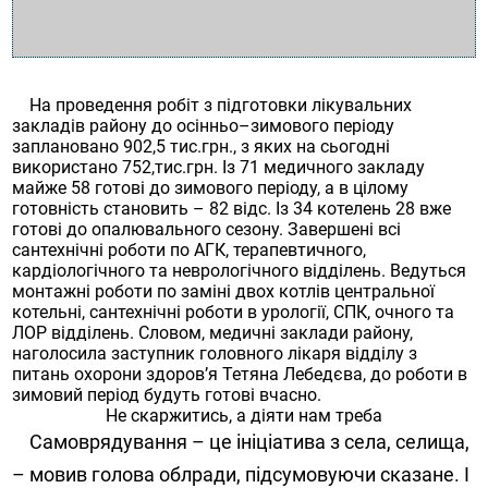
На проведення робіт з підготовки лікувальних
закладів району до осінньо–зимового періоду
заплановано 902,5 тис.грн., з яких на сьогодні
використано 752,тис.грн. Із 71 медичного закладу
майже 58 готові до зимового періоду, а в цілому
готовність становить – 82 відс. Із 34 котелень 28 вже
готові до опалювального сезону. Завершені всі
сантехнічні роботи по АГК, терапевтичного,
кардіологічного та неврологічного відділень. Ведуться
монтажні роботи по заміні двох котлів центральної
котельні, сантехнічні роботи в урології, СПК, очного та
ЛОР відділень. Словом, медичні заклади району,
наголосила заступник головного лікаря відділу з
питань охорони здоров’я Тетяна Лебедєва, до роботи в
зимовий період будуть готові вчасно.
Не скаржитись, а діяти нам треба
Самоврядування – це ініціатива з села, селища,
– мовив голова облради, підсумовуючи сказане. І