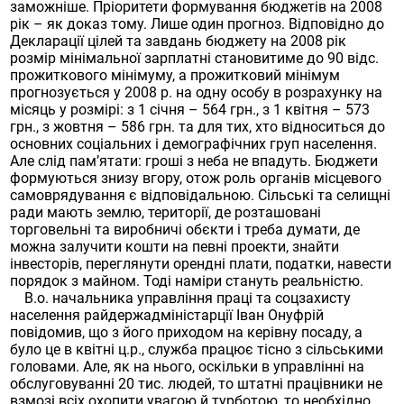
заможніше. Пріоритети формування бюджетів на 2008
рік – як доказ тому. Лише один прогноз. Відповідно до
Декларації цілей та завдань бюджету на 2008 рік
розмір мінімальної зарплатні становитиме до 90 відс.
прожиткового мінімуму, а прожитковий мінімум
прогнозується у 2008 р. на одну особу в розрахунку на
місяць у розмірі: з 1 січня – 564 грн., з 1 квітня – 573
грн., з жовтня – 586 грн. та для тих, хто відноситься до
основних соціальних і демографічних груп населення.
Але слід пам’ятати: гроші з неба не впадуть. Бюджети
формуються знизу вгору, отож роль органів місцевого
самоврядування є відповідальною. Сільські та селищні
ради мають землю, території, де розташовані
торговельні та виробничі обєкти і треба думати, де
можна залучити кошти на певні проекти, знайти
інвесторів, переглянути орендні плати, податки, навести
порядок з майном. Тоді наміри стануть реальністю.
В.о. начальника управління праці та соцзахисту
населення райдержадміністарції Іван Онуфрій
повідомив, що з його приходом на керівну посаду, а
було це в квітні ц.р., служба працює тісно з сільськими
головами. Але, як на нього, оскільки в управлінні на
обслуговуванні 20 тис. людей, то штатні працівники не
взмозі всіх охопити увагою й турботою, то необхідно