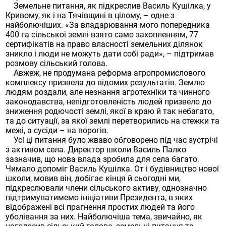
Земельне питання, як підкреслив Василь Кушілка, у
Кривому, як і на Тячівщині в цілому, – одне з
найболючіших. «За владарювання мого попередника
400 га сільської землі взято само захопленням, 77
сертифікатів на право власності земельних ділянок
зникло і люди не можуть дати собі ради», – підтримав
розмову сільський голова.
Авжеж, не продумана реформа агропромислового
комплексу призвела до відомих результатів. Землю
людям роздали, але незнання агротехніки та чинного
законодавства, непідготовленість людей призвело до
зниження родючості землі, якої в краю й так небагато,
та до ситуації, за якої землі перетворились на стежки та
межі, а сусіди – на ворогів.
Усі ці питання було жваво обговорено під час зустрічі
з активом села. Директор школи Василь Палко
зазначив, що нова влада зробила для села багато.
Чимало допоміг Василь Кушілка. От і будівництво нової
школи, мовив він, добігає кінця й сьогодні ми,
підкреслювали члени сільського активу, однозначно
підтримуватимемо ініціативи Президента, в яких
відображені всі прагнення простих людей та його
уболівання за них. Найболючіша тема, звичайно, як