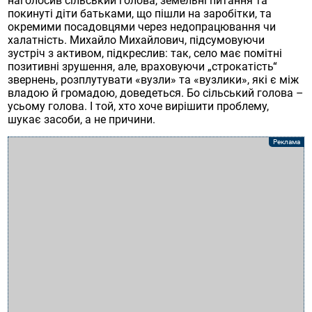
наголосив сільський голова, земельні питання та
покинуті діти батьками, що пішли на заробітки, та
окремими посадовцями через недопрацювання чи
халатність. Михайло Михайлович, підсумовуючи
зустріч з активом, підкреслив: так, село має помітні
позитивні зрушення, але, враховуючи „строкатість“
звернень, розплутувати «вузли» та «вузлики», які є між
владою й громадою, доведеться. Бо сільський голова –
усьому голова. І той, хто хоче вирішити проблему,
шукає засоби, а не причини.