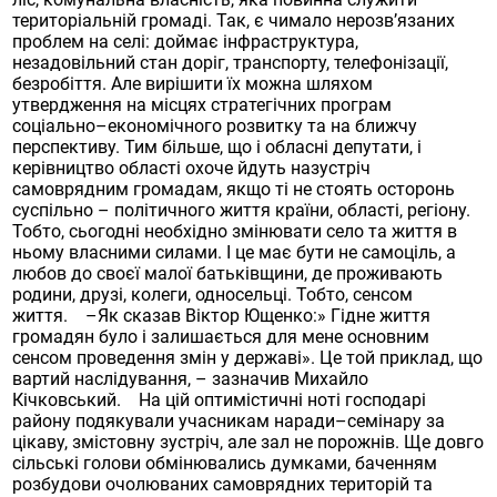
територіальній громаді. Так, є чимало нерозв’язаних
проблем на селі: доймає інфраструктура,
незадовільний стан доріг, транспорту, телефонізації,
безробіття. Але вирішити їх можна шляхом
утвердження на місцях стратегічних програм
соціально–економічного розвитку та на ближчу
перспективу. Тим більше, що і обласні депутати, і
керівництво області охоче йдуть назустріч
самоврядним громадам, якщо ті не стоять осторонь
суспільно – політичного життя країни, області, регіону.
Тобто, сьогодні необхідно змінювати село та життя в
ньому власними силами. І це має бути не самоціль, а
любов до своєї малої батьківщини, де проживають
родини, друзі, колеги, односельці. Тобто, сенсом
життя. –Як сказав Віктор Ющенко:» Гідне життя
громадян було і залишається для мене основним
сенсом проведення змін у державі». Це той приклад, що
вартий наслідування, – зазначив Михайло
Кічковський. На цій оптимістичні ноті господарі
району подякували учасникам наради–семінару за
цікаву, змістовну зустріч, але зал не порожнів. Ще довго
сільські голови обмінювались думками, баченням
розбудови очолюваних самоврядних територій та