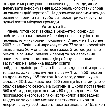
створити мережу уповноважених від громади, яким і
делегувати інформування щодо реального стану справ
на самоврядній території. Це допоможе наблизитись до
реальної людини та її турбот, а також тримати руку на
пульсі життя місцевої громади.
Устигнути б …
Рівень готовності закладів бюджетної сфери до
роботи в осінньо–зимовий період цього року істотно
перевищує минулорічні показники. Станом на 1 серпня
2007 р. на Тячівщині нараховується 77 загальноосвітніх
шкіл, з яких 26 – опалюється газом. З метою успішної
роботи в осінньо–зимовий період та забезпечення
паливом навчальних закладів району, наголосив
заступник начальника відділу освіти
райдержадміністрації Іван Шеверя, відділ освіти провів
тендер на закупівлю вугілля на суму 1 млн.260 тис.грн
та дров на суму 165 тис.грн. Крім того, у залишку на
складах ЗОШ залишається 500 тонн вугілля з минулого
опалювального сезону. На сьогодні в школи поставлено
560 куб. м дров, що становить 50 відс. від норми. За
програмою енергозберігаючих технологій проведено
тендер на закупівлю метало пластикових вікон та
дверей на суму 550 тис.грн. і вже встановлено 165 вікон