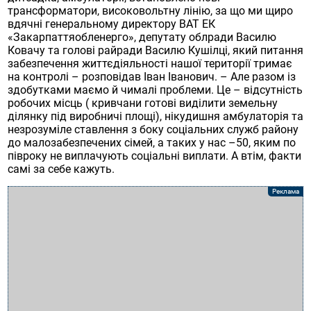
трансформатори, високовольтну лінію, за що ми щиро
вдячні генеральному директору ВАТ ЕК
«Закарпаттяобленерго», депутату облради Василю
Ковачу та голові райради Василю Кушілці, який питання
забезпечення життєдіяльності нашої території тримає
на контролі – розповідав Іван Іванович. – Але разом із
здобутками маємо й чималі проблеми. Це – відсутність
робочих місць ( кривчани готові виділити земельну
ділянку під виробничі площі), нікудишня амбулаторія та
незрозуміле ставлення з боку соціальних служб району
до малозабезпечених сімей, а таких у нас –50, яким по
півроку не виплачують соціальні виплати. А втім, факти
самі за себе кажуть.