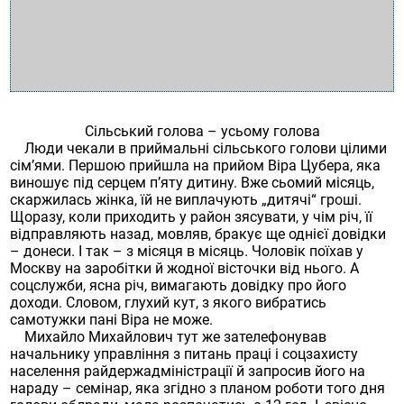
Сільський голова – усьому голова
Люди чекали в приймальні сільського голови цілими
сім’ями. Першою прийшла на прийом Віра Цубера, яка
виношує під серцем п’яту дитину. Вже сьомий місяць,
скаржилась жінка, їй не виплачують „дитячі“ гроші.
Щоразу, коли приходить у район зясувати, у чім річ, її
відправляють назад, мовляв, бракує ще однієї довідки
– донеси. І так – з місяця в місяць. Чоловік поїхав у
Москву на заробітки й жодної вісточки від нього. А
соцслужби, ясна річ, вимагають довідку про його
доходи. Словом, глухий кут, з якого вибратись
самотужки пані Віра не може.
Михайло Михайлович тут же зателефонував
начальнику управління з питань праці і соцзахисту
населення райдержадміністрації й запросив його на
нараду – семінар, яка згідно з планом роботи того дня