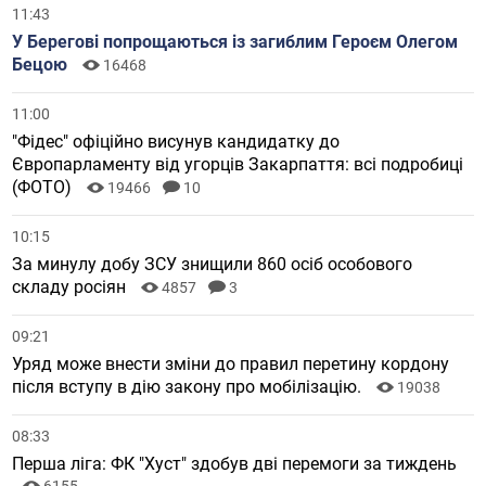
11:43
У Берегові попрощаються із загиблим Героєм Олегом
Бецою
16468
11:00
"Фідес" офіційно висунув кандидатку до
Європарламенту від угорців Закарпаття: всі подробиці
(ФОТО)
19466
10
10:15
За минулу добу ЗСУ знищили 860 осіб особового
складу росіян
4857
3
09:21
Уряд може внести зміни до правил перетину кордону
після вступу в дію закону про мобілізацію.
19038
08:33
Перша ліга: ФК "Хуст" здобув дві перемоги за тиждень