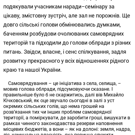
подякували учасникам наради–семінару за
цікаву, змістовну зустріч, але зал не порожнів. Ще
довго сільські голови обмінювались думками,
баченням розбудови очолюваних самоврядних
територій та підходили до голови облради з різних
питань. Звідси, власне, і сенс спілкування, задля
розвитку прекрасного у всіх відношеннях рідного
краю та нашої України.
Самоврядування – це ініціатива з села, селища, –
мовив голова облради, підсумовуючи сказане. І
правильніше було б не скаржитись, далі вів Михайло
Кічковський, як оце звучало сьогодні в залі з уст
окремих сільських голів, що нема грошей на
розв’язання тих чи інших проблем самоврядної
території, а поміркувати, де заробити гроші, вишукати в
рамках чинного законодавства резерви наповнення
місцевих бюджетів, а вони – як на долоні: земля, надра,
ліс, комунальна власність, яка повинна служити