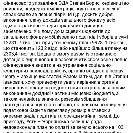
фінансового управління ОДА Степан Борис, керівництво
райради, райдержадміністрації, податкової інспекції
спрацювало за перше півріччя ц.р. досить добре:
виконання плану доходів загального фонду у всіх
адміністративно – територіальних одиницях
забезпечено. У цілому до місцевих бюджетів до
загального фонду мобілізовано податків і зборів в сумі
12231, 7 тис. грн. при уточненому плані 9928, 1 тис.грн.,
що становить 123,2 відс. або надійшло більше плану на
2303,4 тис.грн. Це дало змогу разом із отриманою
дотацією вирівнювання забезпечити своєчасне і повне
фінансування видатків на утримання соціально–
культурних закладів району, органів влади, а в першу
чергу – захищених статей. Разом із тим, далі вів Степан
Іванович, хочу привернути увагу керівників органів
виконавчої влади на недостатній контроль за якісним
виконанням дохідної частини місцевих бюджетів, а
також наявність значних резервів збільшення
надходження податків і зборів, як шляхом розширення
податкової бази та перегляду розмірів ставок з
окремих видів податків та оренди майна і землі. До
прикладу, Усть – Чорнянська селищна рада
недовиконала план по оплаті за землю всього на 103
грн, однак здала в оренду землю 3 фізичним особам