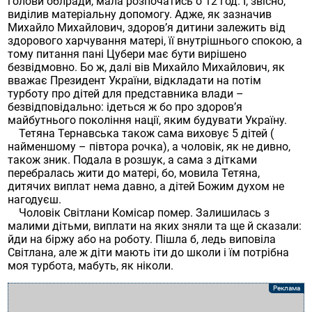
голови облради, мала розпочатись о 12 год. І, звісно,
виділив матеріальну допомогу. Адже, як зазначив
Михайло Михайлович, здоров’я дитини залежить від
здорового харчування матері, її внутрішнього спокою, а
тому питання пані Цубери має бути вирішено
безвідмовно. Бо ж, далі вів Михайло Михайлович, як
вважає Президент України, відкладати на потім
турботу про дітей для представника влади –
безвідповідально: ідеться ж бо про здоров’я
майбутнього покоління нації, яким будувати Україну.
Тетяна Тернавська також сама виховує 5 дітей (
найменшому – півтора рочка), а чоловік, як не дивно,
також зник. Подала в розшук, а сама з дітками
перебралась жити до матері, бо, мовила Тетяна,
дитячих виплат нема давно, а дітей Божим духом не
нагодуєш.
Чоловік Світлани Комісар помер. Залишилась з
малими дітьми, виплати на яких зняли та ще й сказали:
йди на біржу або на роботу. Пішла б, ледь виповіла
Світлана, але ж діти мають іти до школи і їм потрібна
моя турбота, мабуть, як ніколи.