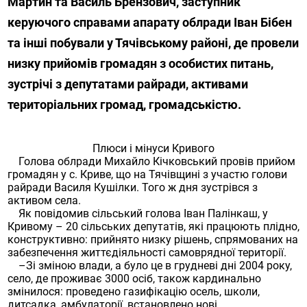
Мартин та Василь Брензович, заступник
керуючого справами апарату облради Іван Бібен
та інші побували у Тячівському районі, де провели
низку прийомів громадян з особистих питань,
зустрічі з депутатами райради, активами
територіальних громад, громадськістю.
Плюси і мінуси Кривого
Голова облради Михайло Кічковський провів прийом
громадян у с. Криве, що на Тячівщині з участю голови
райради Василя Кушілки. Того ж дня зустрівся з
активом села.
Як повідомив сільський голова Іван Палінкаш, у
Кривому – 20 сільських депутатів, які працюють плідно,
конструктивно: прийнято низку рішень, спрямованих на
забезпечення життєдіяльності самоврядної території.
–Зі зміною влади, а було це в грудневі дні 2004 року,
село, де проживає 3000 осіб, також кардинально
змінилося: проведено газифікацію осель, школи,
дитсадка, амбулаторії, встановлено нові