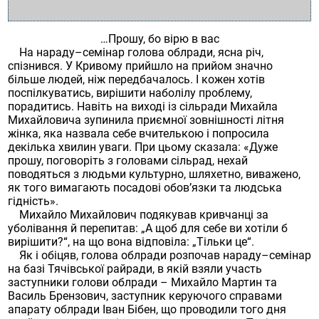
…Прошу, бо вірю в вас
На нараду–семінар голова облради, ясна річ,
спізнився. У Кривому прийшло на прийом значно
більше людей, ніж передбачалось. І кожен хотів
поспілкуватись, вирішити наболілу проблему,
порадитись. Навіть на виході із сільради Михайла
Михайловича зупинила приємної зовнішності літня
жінка, яка назвала себе вчителькою і попросила
декілька хвилин уваги. При цьому сказала: «Дуже
прошу, поговоріть з головами сільрад, нехай
поводяться з людьми культурно, шляхетно, виважено,
як того вимагають посадові обов’язки та людська
гідність».
Михайло Михайлович подякував кривчанці за
уболівання й перепитав: „А щоб для себе ви хотіли б
вирішити?“, на що вона відповіла: „Тільки це“.
Як і обіцяв, голова облради розпочав нараду–семінар
на базі Тячівської райради, в якій взяли участь
заступники голови облради – Михайло Мартин та
Василь Брензович, заступник керуючого справами
апарату облради Іван Бібен, що проводили того дня