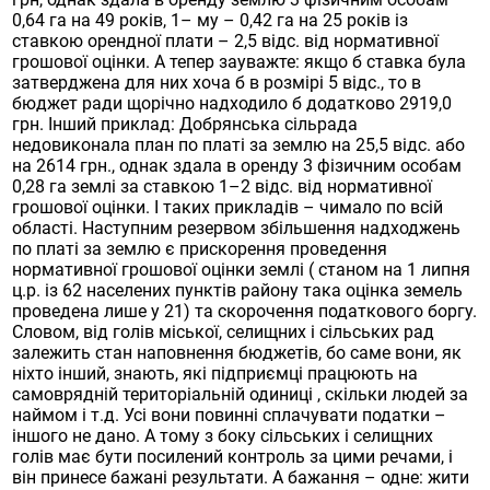
0,64 га на 49 років, 1– му – 0,42 га на 25 років із
ставкою орендної плати – 2,5 відс. від нормативної
грошової оцінки. А тепер зауважте: якщо б ставка була
затверджена для них хоча б в розмірі 5 відс., то в
бюджет ради щорічно надходило б додатково 2919,0
грн. Інший приклад: Добрянська сільрада
недовиконала план по платі за землю на 25,5 відс. або
на 2614 грн., однак здала в оренду 3 фізичним особам
0,28 га землі за ставкою 1–2 відс. від нормативної
грошової оцінки. І таких прикладів – чимало по всій
області. Наступним резервом збільшення надходжень
по платі за землю є прискорення проведення
нормативної грошової оцінки землі ( станом на 1 липня
ц.р. із 62 населених пунктів району така оцінка земель
проведена лише у 21) та скорочення податкового боргу.
Словом, від голів міської, селищних і сільських рад
залежить стан наповнення бюджетів, бо саме вони, як
ніхто інший, знають, які підприємці працюють на
самоврядній територіальній одиниці , скільки людей за
наймом і т.д. Усі вони повинні сплачувати податки –
іншого не дано. А тому з боку сільських і селищних
голів має бути посилений контроль за цими речами, і
він принесе бажані результати. А бажання – одне: жити