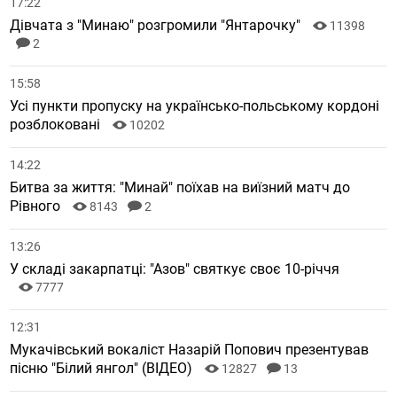
17:22
Дівчата з "Минаю" розгромили "Янтарочку"
11398
2
15:58
Усі пункти пропуску на українсько-польському кордоні
розблоковані
10202
14:22
Битва за життя: "Минай" поїхав на виїзний матч до
Рівного
8143
2
13:26
У складі закарпатці: "Азов" святкує своє 10-річчя
7777
12:31
Мукачівський вокаліст Назарій Попович презентував
пісню "Білий янгол" (ВІДЕО)
12827
13