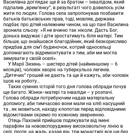
Василівна доглядає ще й за братом – інвалідом, який
підпалив „врем’янку“, в результаті чого довелось усім
жити по людях. Голова села запропонував позбавити
батьків батьківських прав, тоді, мовляв, держава
подбає про дітей належним чином, на що пані Василина
зронила сльозу: »Я не вчиню так ніколи. Дасть Бог,
донька видужає і діти зростатимуть біля матері. Тим
більше, що знайшовся благодійник, який безкорисливо
придбав для сім’ї будиночок, котрий односельці
допомагають відремонтувати з тим, аби ми могла
зимувати у своїй оселі».
У Марії Зизень – шестеро дітей (найменшому – 6
місяців), чоловік хворіє на туберкульоз легенів.
„Дитячих“ грошей не дають та ще й кажуть, аби чоловік
ішов на роботу…
Таких сумних історій того дня голова облради почув
ще багато. Жінки–матері та інваліди – у розпачі.
Голова облради потребуючим надав матеріальну
допомогу, аби тимчасово вони мали на хліб насущний
та , як мовиться, находу клопотав перед відповідними
відомствами окремо по кожному зверненню.
Отець Пахомій прийшов подякувати від імені
парафіян за нововспоруджену високовольтну лінію в
селі, проте, на жаль, казав він, три монастирі все ще без