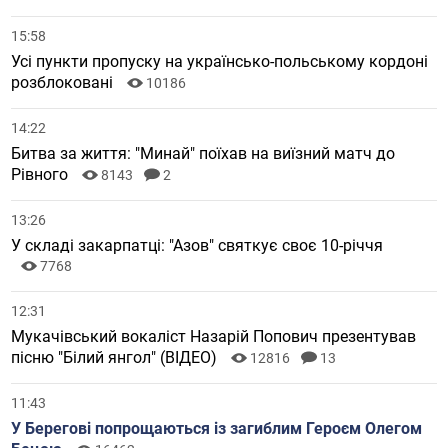
15:58
Усі пункти пропуску на українсько-польському кордоні
розблоковані
10186
14:22
Битва за життя: "Минай" поїхав на виїзний матч до
Рівного
8143
2
13:26
У складі закарпатці: "Азов" святкує своє 10-річчя
7768
12:31
Мукачівський вокаліст Назарій Попович презентував
пісню "Білий янгол" (ВІДЕО)
12816
13
11:43
У Берегові попрощаються із загиблим Героєм Олегом