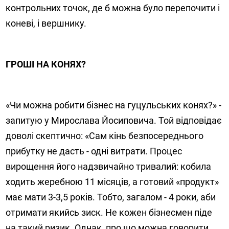
контрольних точок, де б можна було перепочити і
коневі, і вершнику.
ГРОШІ НА КОНЯХ?
«Чи можна робити бізнес на гуцульських конях?» -
запитую у Мирослава Йосиповича. Той відповідає
доволі скептично: «Сам кінь безпосереднього
прибутку не дасть - одні витрати. Процес
вирощення його надзвичайно тривалий: кобила
ходить жеребною 11 місяців, а готовий «продукт»
має мати 3-3,5 років. Тобто, загалом - 4 роки, аби
отримати якийсь зиск. Не кожен бізнесмен піде
на такий ризик. Однак, про що можна говорити