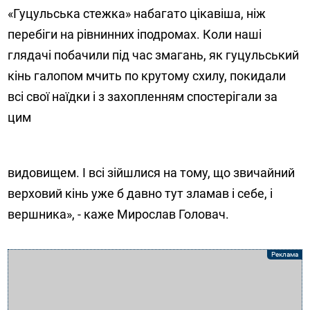
«Гуцульська стежка» набагато цікавіша, ніж
перебіги на рівнинних іподромах. Коли наші
глядачі побачили під час змагань, як гуцульський
кінь галопом мчить по крутому схилу, покидали
всі свої наїдки і з захопленням спостерігали за
цим
видовищем. І всі зійшлися на тому, що звичайний
верховий кінь уже б давно тут зламав і себе, і
вершника», - каже Мирослав Головач.