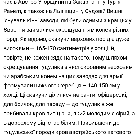
часів Австро-Угорщини на Закарпатті у Тур`я-
Реметі, а також на Львівщині у Судовій Вишні
існували кінні заводи, які були одними з кращих у
Європі й займалися схрещуванням коней різних
порід. Як відомо, скакуни верхових порід є дуже
високими — 165-170 сантиметрів у холці, й,
повірте, не кожен сяде на такого. Тому шляхом
схрещування гуцулика з чистокровним верховим
чи арабським конем на цих заводах для армії
формували нижчого жеребця — 140-150 см у
холці. Ці скакуни ділилися на ранги: офіцерські,
для бричок, для параду — до гуцуликів же
прибивали кров липіціана, який молодим є сірий, а
в дорослому віці стає білим. Прививаючи до
гуцульської породи кров австрійського вагового