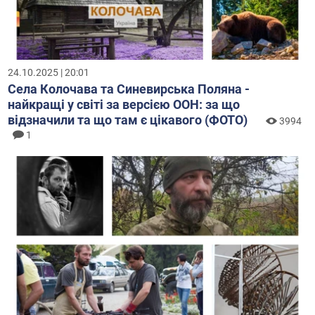
24.10.2025 | 20:01
Села Колочава та Синевирська Поляна -
найкращі у світі за версією ООН: за що
відзначили та що там є цікавого (ФОТО)
3994
1