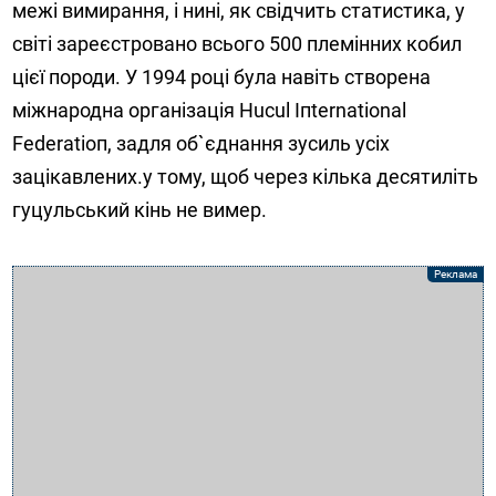
межі вимирання, і нині, як свідчить статистика, у
світі зареєстровано всього 500 племінних кобил
цієї породи. У 1994 році була навіть створена
міжнародна організація Huсul Іпtеrnаtiоnаl
Fеdеrаtіоп, задля об`єднання зусиль усіх
зацікавлених.у тому, щоб через кілька десятиліть
гуцульський кінь не вимер.