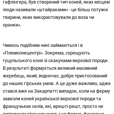
гафлінгера, був створений тип коней, яких місцеві
люди називали «штайраками» - це більш потужні
тварини, яких використовували до воза чи
оранки».
Чимось подібним нині займаються і в
«Племконецентрі». Зокрема, схрещують
гуцульського коня зі скакунами верхової породи.
В результаті формується великий масивний
жеребець, який, водночас, добре пристосований
до наших гірських умов. А це дуже важливо, адже
стався вже на Закарпатті випадок, коли на ферму
завезли коней української верхової породи та
французьких селів, які, врешті-решт, просто не
витримали гірських умов, і ця ферма, фактично,