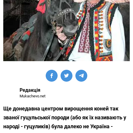
Редакція
Mukachevo.net
Ще донедавна центром вирощення коней так
званої гуцульської породи (або як їх називають у
народі - гуцуликів) була далеко не Україна -