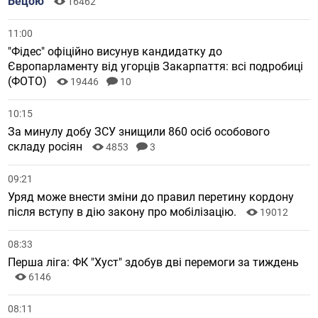
Бецою
16462
11:00
"Фідес" офіційно висунув кандидатку до
Європарламенту від угорців Закарпаття: всі подробиці
(ФОТО)
19446
10
10:15
За минулу добу ЗСУ знищили 860 осіб особового
складу росіян
4853
3
09:21
Уряд може внести зміни до правил перетину кордону
після вступу в дію закону про мобілізацію.
19012
08:33
Перша ліга: ФК "Хуст" здобув дві перемоги за тиждень
6146
08:11