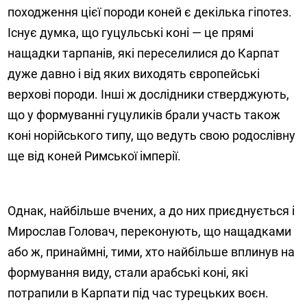
походження цієї породи коней є декілька гіпотез.
Існує думка, що гуцульські коні — це прямі
нащадки тарпанів, які переселилися до Карпат
дуже давно і від яких виходять європейські
верхові породи. Інші ж дослідники стверджують,
що у формуванні гуцуликів брали участь також
коні норійського типу, що ведуть свою родослівну
ще від коней Римської імперії.
Однак, найбільше вчених, а до них приєднується і
Мирослав Головач, переконують, що нащадками
або ж, принаймні, тими, хто найбільше вплинув на
формування виду, стали арабські коні, які
потрапили в Карпати під час турецьких воєн.