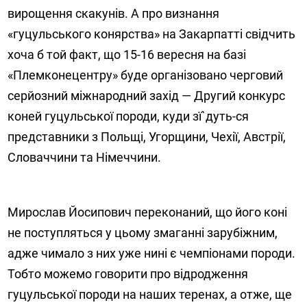
вирощення скакунів. А про визнання
«гуцульського конярства» на Закарпатті свідчить
хоча б той факт, що 15-16 вересня на базі
«Племконецентру» буде організовано черговий
серйозний міжнародний захід — Другий конкурс
коней гуцульської породи, куди зї`дуть-ся
представники з Польщі, Угорщини, Чехії, Австрії,
Словаччини та Німеччини.
Мирослав Йосипович переконаний, що його коні
не поступляться у цьому змаганні зарубіжним,
адже чимало з них уже нині є чемпіонами породи.
Тобто можемо говорити про відродження
гуцульської породи на наших теренах, а отже, ще