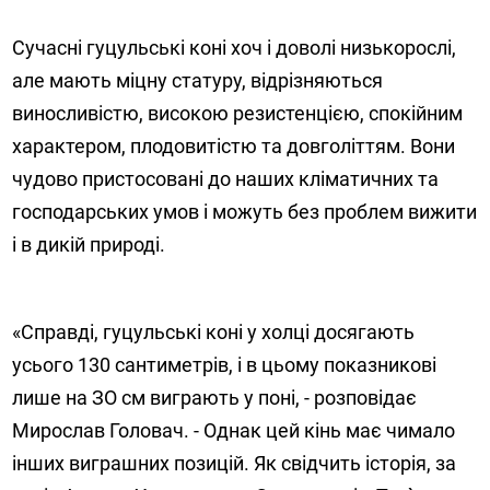
Сучасні гуцульські коні хоч і доволі низькорослі,
але мають міцну статуру, відрізняються
виносливістю, високою резистенцією, спокійним
характером, плодовитістю та довголіттям. Вони
чудово пристосовані до наших кліматичних та
господарських умов і можуть без проблем вижити
і в дикій природі.
«Справді, гуцульські коні у холці досягають
усього 130 сантиметрів, і в цьому показникові
лише на ЗО см виграють у поні, - розповідає
Мирослав Головач. - Однак цей кінь має чимало
інших виграшних позицій. Як свідчить історія, за