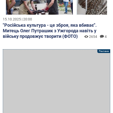
15.10.2025 | 20:00
"Російська культура - це зброя, яка вбиває".
Митець Олег Путрашик з Ужгорода навіть у
війську продовжує творити (ФОТО)
2654
4