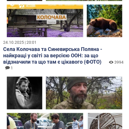
24.10.2025 | 20:01
Села Колочава та Синевирська Поляна -
найкращі у світі за версією ООН: за що
відзначили та що там є цікавого (ФОТО)
3994
1