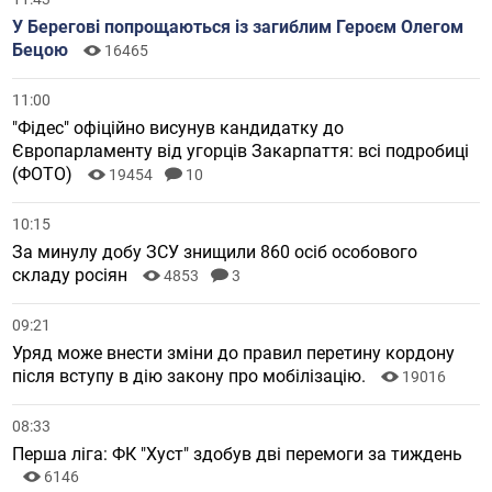
У Берегові попрощаються із загиблим Героєм Олегом
Бецою
16465
11:00
"Фідес" офіційно висунув кандидатку до
Європарламенту від угорців Закарпаття: всі подробиці
(ФОТО)
19454
10
10:15
За минулу добу ЗСУ знищили 860 осіб особового
складу росіян
4853
3
09:21
Уряд може внести зміни до правил перетину кордону
після вступу в дію закону про мобілізацію.
19016
08:33
Перша ліга: ФК "Хуст" здобув дві перемоги за тиждень
6146