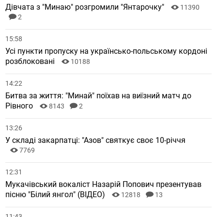
Дівчата з "Минаю" розгромили "Янтарочку"
11390
2
15:58
Усі пункти пропуску на українсько-польському кордоні
розблоковані
10188
14:22
Битва за життя: "Минай" поїхав на виїзний матч до
Рівного
8143
2
13:26
У складі закарпатці: "Азов" святкує своє 10-річчя
7769
12:31
Мукачівський вокаліст Назарій Попович презентував
пісню "Білий янгол" (ВІДЕО)
12818
13
11:43