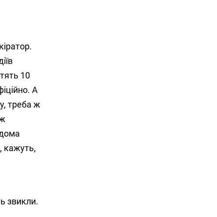
кіратор.
іїв
атять 10
іційно. А
у, треба ж
 ж
ідома
, кажуть,
ь звикли.
к