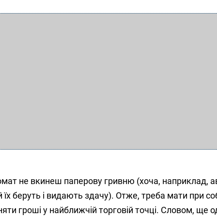
омат не вкинеш паперову гривню (хоча, наприклад, а
їх беруть і видають здачу). Отже, треба мати при соб
няти гроші у найближчій торговій точці. Словом, ще о