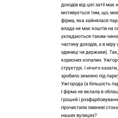
доходів від цієї затії ма
мотивується тим, що, мов
фірма, яка зайнялася пар
влада не має коштів на со
укладаються таким чином,
частину доходів, а в міру
одиниці чи держави). Так,
корисних копалин. Ужгор
структурі. І нічого казат
зробило землею під парк
Ужгорода (а більшість па
І фірма не вклала в обла
грошей і розфарбовування
прочистили ливневі стоки?
наших вулицях?