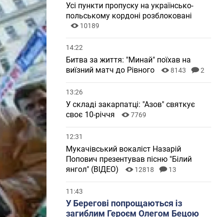
Усі пункти пропуску на українсько-
польському кордоні розблоковані
10189
14:22
Битва за життя: "Минай" поїхав на
виїзний матч до Рівного
8143
2
13:26
У складі закарпатці: "Азов" святкує
своє 10-річчя
7769
12:31
Мукачівський вокаліст Назарій
Попович презентував пісню "Білий
янгол" (ВІДЕО)
12818
13
11:43
У Берегові попрощаються із
загиблим Героєм Олегом Бецою