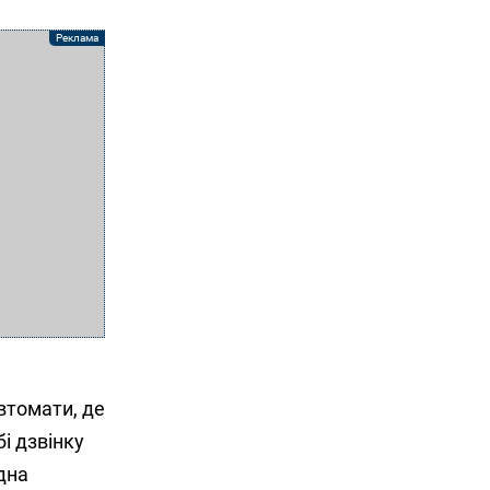
втомати, де
і дзвінку
дна