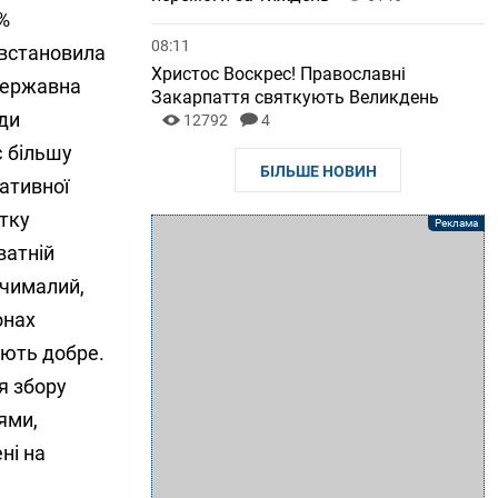
5%
08:11
 встановила
Христос Воскрес! Православні
 державна
Закарпаття святкують Великдень
оди
12792
4
є більшу
БІЛЬШЕ НОВИН
ративної
утку
ватній
і чималий,
онах
ають добре.
я збору
ями,
ні на