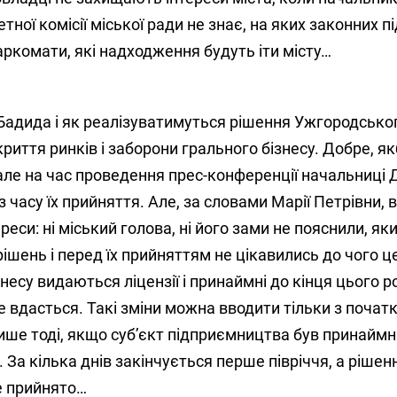
ної комісії міської ради не знає, на яких законних п
ркомати, які надходження будуть іти місту…
 Бадида і як реалізуватимуться рішення Ужгородсько
иття ринків і заборони грального бізнесу. Добре, як
але на час проведення прес-конференції начальниці 
 часу їх прийняття. Але, за словами Марії Петрівни, 
реси: ні міський голова, ні його зами не пояснили, як
ішень і перед їх прийняттям не цікавились до чого ц
несу видаються ліцензії і принаймні до кінця цього р
не вдасться. Такі зміни можна вводити тільки з почат
лише тоді, якщо суб’єкт підприємництва був принаймні
а кілька днів закінчується перше півріччя, а рішення
е прийнято…