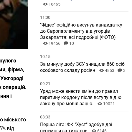
16465
11:00
"Фідес" офіційно висунув кандидатку
до Європарламенту від угорців
Закарпаття: всі подробиці (ФОТО)
19456
10
10:15
нулого
За минулу добу ЗСУ знищили 860 осіб
ми, фірма,
особового складу росіян
4853
3
в Ужгороді
09:21
 операцій.
Уряд може внести зміни до правил
ння і
перетину кордону після вступу в дію
закону про мобілізацію.
19021
08:33
о міського
Перша ліга: ФК "Хуст" здобув дві
5% від
перемоги за тиждень
6146