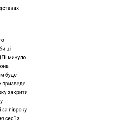
ідставах
го
би ці
ДПІ минуло
вона
им буде
е призведе.
оку закрити
ку
 за півроку
 сесії з