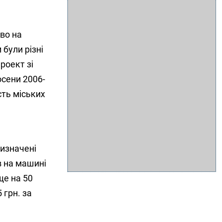
во на
 були різні
роект зі
осени 2006-
сть міських
визначені
в на машині
ще на 50
 грн. за