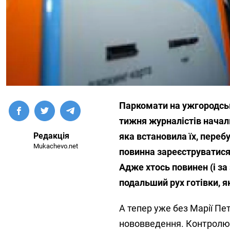
Паркомати на ужгородськ
тижня журналістів началь
Редакція
яка встановила їх, переб
Mukachevo.net
повинна зареєструватися
Адже хтось повинен (і з
подальший рух готівки, я
А тепер уже без Марії Пе
нововведення. Контролюв