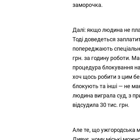
заморочка.
Далі: якщо людина не пла
Тоді доведеться заплатит
попереджають спеціальні 
грн. за годину роботи. М
процедура блокування на
хоч щось робити з цим бе
блокують та інші — не ма
людина виграла суд, з при
відсудила 30 тис. грн.
Але те, що ужгородська м
Дивує, чому міські можно