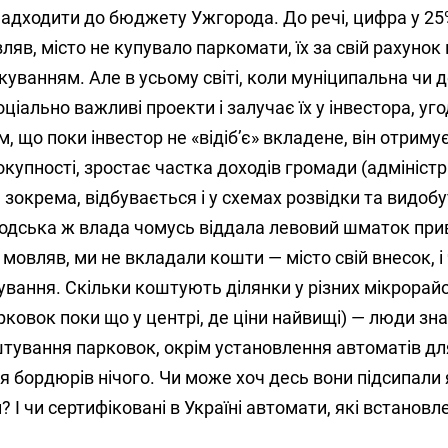
є надходити до бюджету Ужгорода. До речі, цифра у 2
ляв, місто не купувало паркомати, їх за свій рахунок
куванням. Але в усьому світі, коли муніципальна чи
ціально важливі проекти і залучає їх у інвестора, уг
 що поки інвестор не «відіб’є» вкладене, він отриму
 окупності, зростає частка доходів громади (адмініст
 зокрема, відбувається і у схемах розвідки та видоб
одська ж влада чомусь віддала левовий шматок при
и, мовляв, ми не вкладали кошти — місто свій внесок, 
ування. Скільки коштують ділянки у різних мікрорай
рковок поки що у центрі, де ціни найвищі) — люди зн
штування парковок, окрім установлення автоматів дл
 бордюрів нічого. Чи може хоч десь вони підсипали 
 І чи сертифіковані в Україні автомати, які встановле