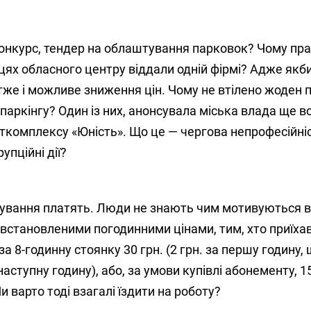
конкурс, тендер на облаштування парковок? Чому пра
цях обласного центру віддали одній фірмі? Адже якби
отже і можливе зниження цін. Чому не втілено жоден п
аркінгу? Один із них, анонсувала міська влада ще в
орткомплексу «Юність». Що це — чергова непрофесійні
упційні дії?
ркування платять. Люди не знають чим мотивуються 
 встановленими погодинними цінами, тим, хто приїха
а 8-годинну стоянку 30 грн. (2 грн. за першу годину, 
аступну годину), або, за умови купівлі абонементу, 15
Чи варто тоді взагалі їздити на роботу?