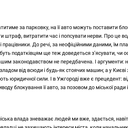
титиме за парковку, на її авто можуть поставити бло
и штраф, витратити час і попсувати нерви. Про це вод
працівники. До речі, за неофіційними даними, їм пл
абуть податківцям ще теж доведеться з’ясувати, чи оф
шим законодавством не передбачена. І аргументи: н
зладом від всюди і будь-як стоячих машин; а у Києві
ють юридичної сили. І в Ужгороді вже є прецедент: в
воду блокування її авто, за позовом до міської ради і
іська влада зневажає людей ми вже, здається, навіт
владці не захищають інтереси міста, коли начальни