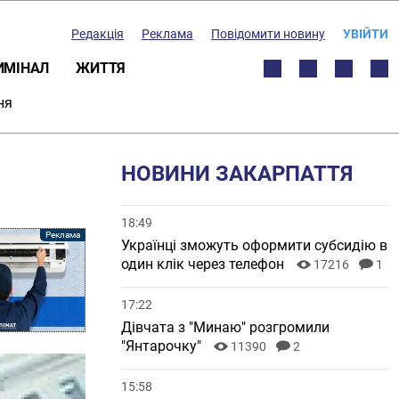
Редакція
Реклама
Повідомити новину
УВІЙТИ
ИМІНАЛ
ЖИТТЯ
ня
НОВИНИ ЗАКАРПАТТЯ
18:49
Українці зможуть оформити субсидію в
один клік через телефон
17216
1
17:22
Дівчата з "Минаю" розгромили
"Янтарочку"
11390
2
15:58