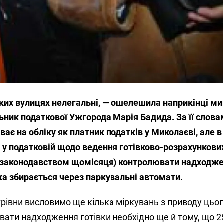
их вулицях нелегальні, — ошелешила наприкінці ми
ник податкової Ужгорода Марія Бадида. За її слова
уває на обліку як платник податків у Миколаєві, але 
 у податковій щодо ведення готівково-розрахункових
а законодавством щомісяця) контролювати надходже
ка збирається через паркувальні автомати.
трівни висловимо ще кілька міркувань з приводу цьог
ати надходження готівки необхідно ще й тому, що 2