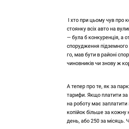
І хто при цьому чув про 
стоянку всіх авто на вули
— була б конкуренція, а 
спорудження підземного п
го, мав бути в районі сп
чиновників чи знову ж кор
А тепер про те, як за па
тарифи. Якщо платити за
на роботу має заплатити з
копійок більше за кожну н
день, або 250 за місяць. 