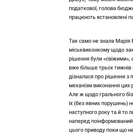
податкової, голова бюджет
працюють встановлені па
Так само не знала Марія
міськвиконкому щодо закр
рішення були «свіжими», 
вже більше трьох тижнів з
дізналася про рішення з п
механізм виконання цих р
Але ж щодо грального біз
їх (без явних порушень) 
наступного року та й то 
наперед поінформований. З
цього приводу поки що н