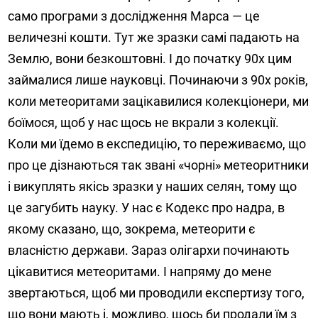
само програми з дослідження Марса — це
величезні кошти. Тут же зразки самі падають на
Землю, вони безкоштовні. І до початку 90х цим
займалися лише науковці. Починаючи з 90х років,
коли метеоритами зацікавилися колекціонери, ми
боїмося, щоб у нас щось не вкрали з колекції.
Коли ми їдемо в експедицію, то переживаємо, що
про це дізнаються так звані «чорні» метеоритники
і викуплять якісь зразки у наших селян, тому що
це загубить науку. У нас є Кодекс про надра, в
якому сказано, що, зокрема, метеорити є
власністю держави. Зараз олігархи починають
цікавитися метеоритами. І напряму до мене
звертаються, щоб ми проводили експертизу того,
що вони мають і, можливо, щось би продали їм з