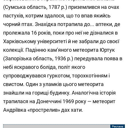
(Сумська область, 1787 р.) приземлився на очах
пастухів, котрим здалося, що то впав якийсь
чорний птах. Знахідка потрапила до... аптеки, де
пролежала 16 років, поки про неї не дізналися в
Харківському університеті й не забрали до своєї
колекції. Падінню кам’яного метеорита Юртук
(Запорізька область, 1936 р.) передувала поява в
небі яскравого боліда, політ якого
супроводжувався гуркотом, торохкотінням і
свистом. Один з уламків цього метеорита
знайшли на горищі будинку. Аналогічна історія
трапилася на Донеччині 1969 року — метеорит
Андріївка «прострелив» дах хати.