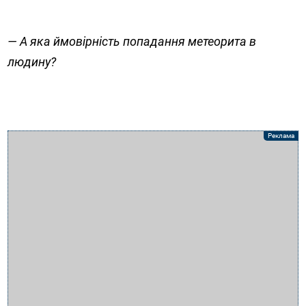
— А яка ймовірність попадання метеорита в
людину?