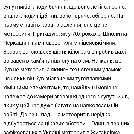
супутників. Люди бачили, що воно летіло, горіло,
впало. Люди підбігли, воно гаряче, обгоріло. На
ньому є навіть кора плавлення, але це не
метеорити. Пригадую, як у 70х роках зі Шполи на
Черкащині нам подзвонили міліцейські чини.
Зразок вагою десь шість кілограмів пробив дах і
врізався в кам’яну підлогу на 6 см. На жаль, це
був не метеорит, а якийсь техногенний уламок.
Оскільки він був збагачений тугоплавкими
хімічними елементами, то, найбільш імовірно,
належав до камери згорання одного з супутників,
яких у цей час дуже багато на навколоземній
орбіті. До речі, падіння метеоритів нерідко
відбувається за цікавих обставин. Один із перших
зафіксованих в Україні метеоритів Жигайлівка