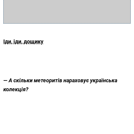
Іди, іди, дощику
—
А скільки метеоритів нараховує українська
колекція?