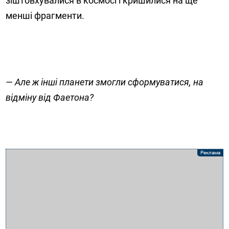
зіштовхувалися в космосі і кришилися на ще
менші фрагменти.
— Але ж інші планети змогли сформуватися, на
відміну від Фаетона?