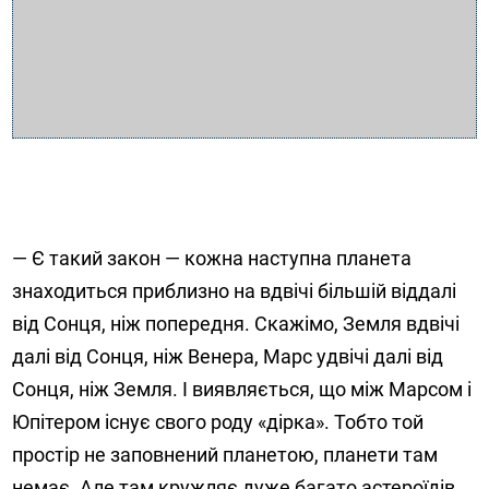
— Є такий закон — кожна наступна планета
знаходиться приблизно на вдвічі більшій віддалі
від Сонця, ніж попередня. Скажімо, Земля вдвічі
далі від Сонця, ніж Венера, Марс удвічі далі від
Сонця, ніж Земля. І виявляється, що між Марсом і
Юпітером існує свого роду «дірка». Тобто той
простір не заповнений планетою, планети там
немає. Але там кружляє дуже багато астероїдів.