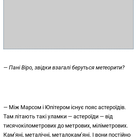
— Пані Віро, звідки взагалі беруться метеорити?
— Між Марсом і Юпітером існує пояс астероїдів.
Там літають такі уламки — астероїди — від
тисячокілометрових до метрових, міліметрових.
Кам’яні, металічні, металокам’яні. І вони постійно