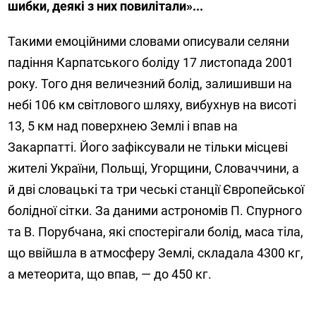
шибки, деякі з них повилітали»...
Такими емоційними словами описували селяни
падіння Карпатського боліду 17 листопада 2001
року. Того дня величезний болід, залишивши на
небі 106 км світлового шляху, вибухнув на висоті
13, 5 км над поверхнею Землі і впав на
Закарпатті. Його зафіксували не тільки місцеві
жителі України, Польщі, Угорщини, Словаччини, а
й дві словацькі та три чеські станції Європейської
болідної сітки. За даними астрономів П. Спурного
та В. Порубчана, які спостерігали болід, маса тіла,
що ввійшла в атмосферу Землі, складала 4300 кг,
а метеорита, що впав, — до 450 кг.