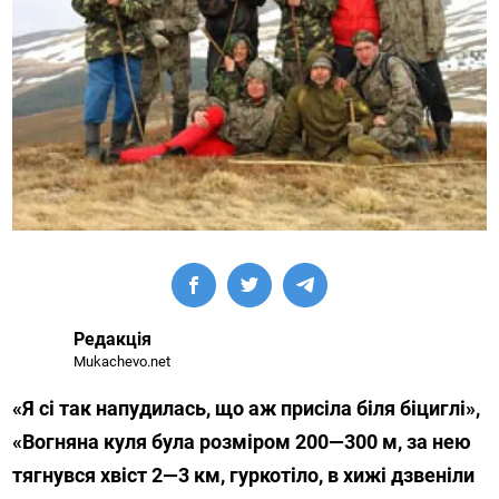
Редакція
Mukachevo.net
«Я сі так напудилась, що аж присіла біля біциглі»,
«Вогняна куля була розміром 200—300 м, за нею
тягнувся хвіст 2—3 км, гуркотіло, в хижі дзвеніли