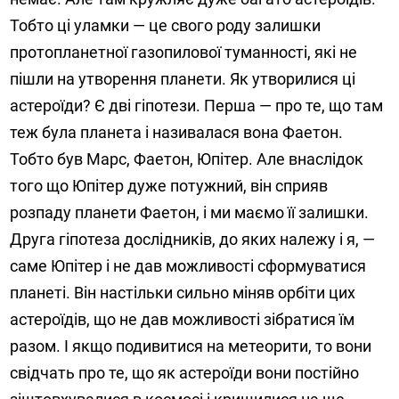
Тобто ці уламки — це свого роду залишки
протопланетної газопилової туманності, які не
пішли на утворення планети. Як утворилися ці
астероїди? Є дві гіпотези. Перша — про те, що там
теж була планета і називалася вона Фаетон.
Тобто був Марс, Фаетон, Юпітер. Але внаслідок
того що Юпітер дуже потужний, він сприяв
розпаду планети Фаетон, і ми маємо її залишки.
Друга гіпотеза дослідників, до яких належу і я, —
саме Юпітер і не дав можливості сформуватися
планеті. Він настільки сильно міняв орбіти цих
астероїдів, що не дав можливості зібратися їм
разом. І якщо подивитися на метеорити, то вони
свідчать про те, що як астероїди вони постійно