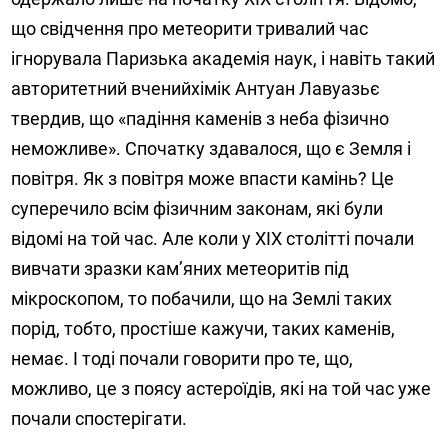
що свідчення про метеорити тривалий час
ігнорувала Паризька академія наук, і навіть такий
авторитетний вченийхімік Антуан Лавуазьє
твердив, що «падіння каменів з неба фізично
неможливе». Спочатку здавалося, що є Земля і
повітря. Як з повітря може впасти камінь? Це
суперечило всім фізичним законам, які були
відомі на той час. Але коли у ХІХ столітті почали
вивчати зразки кам’яних метеоритів під
мікроскопом, то побачили, що на Землі таких
порід, тобто, простіше кажучи, таких каменів,
немає. І тоді почали говорити про те, що,
можливо, це з поясу астероїдів, які на той час уже
почали спостерігати.