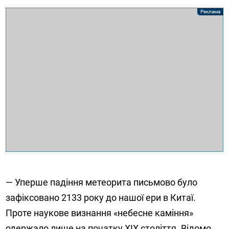
— Уперше падіння метеорита письмово було
зафіксовано 2133 року до нашої ери в Китаї.
Проте наукове визнання «небесне каміння»
одержало лише на початку ХІХ століття. Відомо,