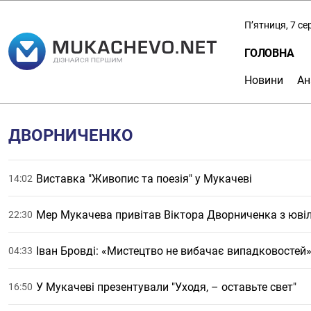
П’ятниця, 7 с
ГОЛОВНА
Новини
Ан
ДВОРНИЧЕНКО
Виставка "Живопис та поезія" у Мукачеві
14:02
Мер Мукачева привітав Віктора Дворниченка з юві
22:30
Іван Бровді: «Мистецтво не вибачає випадковостей
04:33
У Мукачеві презентували "Уходя, – оставьте свет"
16:50