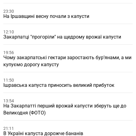
23:30
На Іршавщині весну почали з капусти
12:10
Закарпатці "прогоріли" на щедрому врожаї капусти
19:56
Чому закарпатські гектари заростають бур’янами, а ми
купуємо дорогу капусту
11:50
Ішравська капуста приносить великий прибуток
13:54
На Закарпатті перший врожай капусти зберуть ще до
Великодня (ФОТО)
21:11
В Україні капуста дорожче бананів