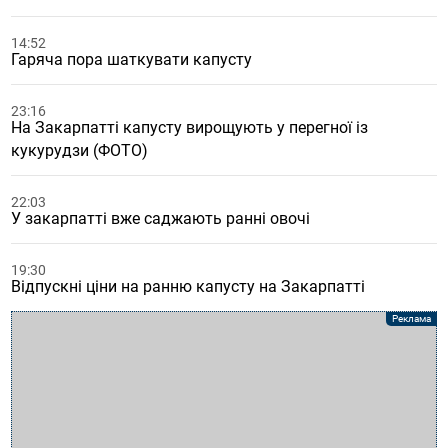
14:52
Гаряча пора шаткувати капусту
23:16
На Закарпатті капусту вирощують у перегної із
кукурудзи (ФОТО)
22:03
У закарпатті вже саджають ранні овочі
19:30
Відпускні ціни на ранню капусту на Закарпатті