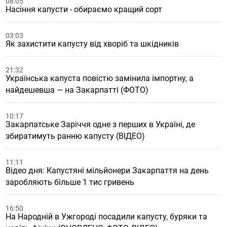
08:05
Насіння капусти - обираємо кращий сорт
03:03
Як захистити капусту від хворіб та шкідників
21:32
Українська капуста повістю замінила імпортну, а
найдешевша — на Закарпатті (ФОТО)
10:17
Закарпатське Заріччя одне з перших в Україні, де
збиратимуть ранню капусту (ВІДЕО)
11:11
Відео дня: Капустяні мільйонери Закарпаття на день
заробляють більше 1 тис гривень
16:50
На Народній в Ужгороді посадили капусту, буряки та