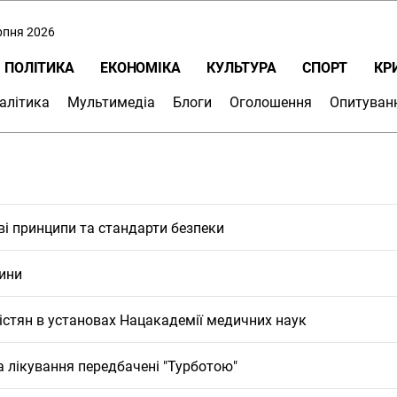
ерпня 2026
ПОЛІТИКА
ЕКОНОМІКА
КУЛЬТУРА
СПОРТ
КР
алітика
Мультимедіа
Блоги
Оголошення
Опитуван
ві принципи та стандарти безпеки
щини
істян в установах Нацакадемії медичних наук
 лікування передбачені "Турботою"