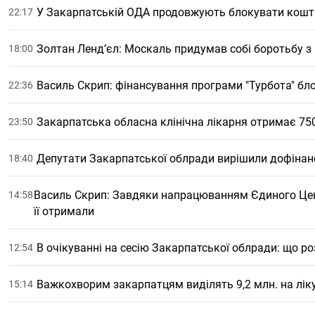
У Закарпатській ОДА продовжують блокувати кошти
22:17
Золтан Ленд’єл: Москаль придумав собі боротьбу з 
18:00
Василь Скрип: фінансування програми "Турбота" бло
22:36
Закарпатська обласна клінічна лікарня отримає 750
23:50
Депутати Закарпатської облради вирішили дофінан
18:40
Василь Скрип: Завдяки напрацюванням Єдиного Цент
14:58
її отримали
В очікуванні на сесію Закарпатської облради: що р
12:54
Важкохворим закарпатцям виділять 9,2 млн. на лік
15:14