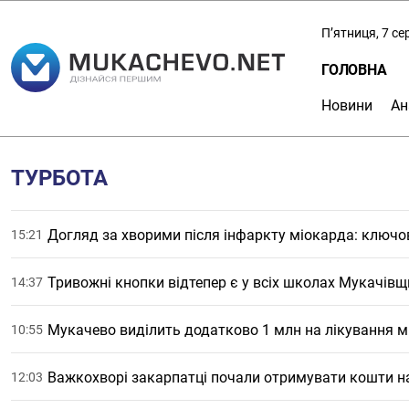
П’ятниця, 7 с
ГОЛОВНА
Новини
Ан
ТУРБОТА
Догляд за хворими після інфаркту міокарда: ключо
15:21
Тривожні кнопки відтепер є у всіх школах Мукачів
14:37
Мукачево виділить додатково 1 млн на лікування м
10:55
Важкохворі закарпатці почали отримувати кошти на
12:03