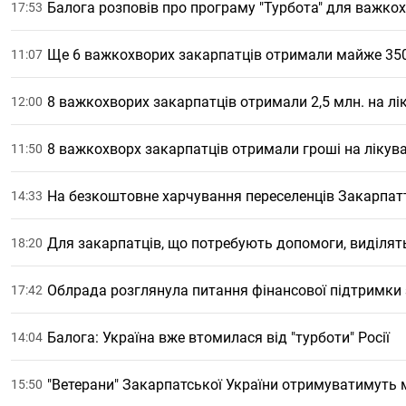
Балога розповів про програму "Турбота" для важко
17:53
Ще 6 важкохворих закарпатців отримали майже 350
11:07
8 важкохворих закарпатців отримали 2,5 млн. на лі
12:00
8 важкохворх закарпатців отримали гроші на лікув
11:50
На безкоштовне харчування переселенців Закарпатт
14:33
Для закарпатців, що потребують допомоги, виділять
18:20
Облрада розглянула питання фінансової підтримки 
17:42
Балога: Україна вже втомилася від "турботи" Росії
14:04
"Ветерани" Закарпатської України отримуватимуть 
15:50