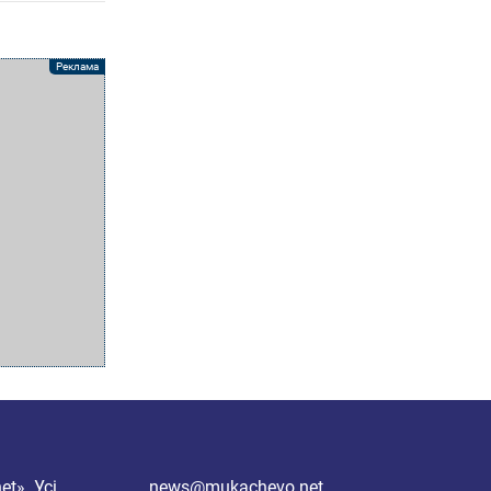
et»
. Усі
news@mukachevo.net