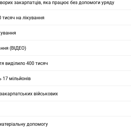
хворих закарпатців, яка працює без допомоги уряду
 тисяч на лікування
кування
ання (ВІДЕО)
я виділило 400 тисяч
 17 мільйонів
закарпатських військових
матеріальну допомогу