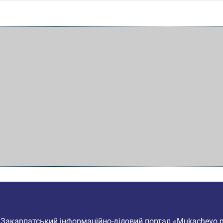
6
Закарпатський інформаційно-діловий портал «Mukachevo.n