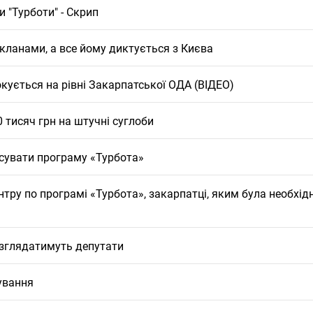
 "Турботи" - Скрип
кланами, а все йому диктується з Києва
кується на рівні Закарпатської ОДА (ВІДЕО)
 тисяч грн на штучні суглоби
сувати програму «Турбота»
ру по програмі «Турбота», закарпатці, яким була необхід
озглядатимуть депутати
ування