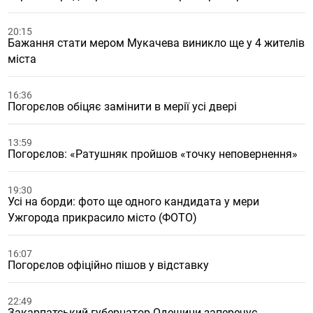
20:15
Бажання стати мером Мукачева виникло ще у 4 жителів
міста
16:36
Погорєлов обіцяє замінити в мерії усі двері
13:59
Погорєлов: «Ратушняк пройшов «точку неповернення»
19:30
Усі на борди: фото ще одного кандидата у мери
Ужгорода прикрасило місто (ФОТО)
16:07
Погорєлов офіційно пішов у відставку
22:49
Закарпатський губернатор Одещини заперечує