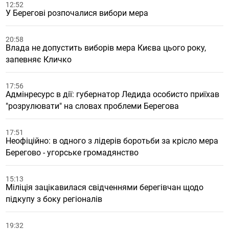
12:52
У Берегові розпочалися вибори мера
20:58
Влада не допустить виборів мера Києва цього року,
запевняє Кличко
17:56
Адмінресурс в дії: губернатор Ледида особисто приїхав
"розрулювати" на словах проблеми Берегова
17:51
Неофіційно: в одного з лідерів боротьби за крісло мера
Берегово - угорське громадянство
15:13
Міліція зацікавилася свідченнями берегівчан щодо
підкупу з боку регіоналів
19:32