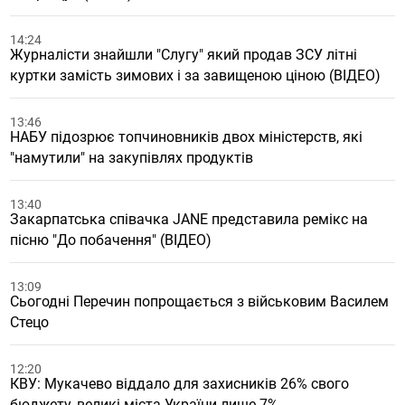
14:24
Журналісти знайшли "Слугу" який продав ЗСУ літні
куртки замість зимових і за завищеною ціною (ВІДЕО)
13:46
НАБУ підозрює топчиновників двох міністерств, які
"намутили" на закупівлях продуктів
13:40
Закарпатська співачка JANE представила ремікс на
пісню "До побачення" (ВІДЕО)
13:09
Сьогодні Перечин попрощається з військовим Василем
Стецо
12:20
КВУ: Мукачево віддало для захисників 26% свого
бюджету, великі міста України лише 7%