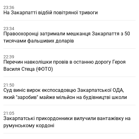
23:36
На Закарпатті відбій повітряної тривоги
23:34
Правоохоронці затримали мешканця Закарпаття з 50
тисячами фальшивих доларів
22:39
Перечин навколішки провів в останню дорогу Героя
Василя Стеца (ФОТО)
21:50
Суд виніс вирок експосадовцю Закарпатської ОДА,
який "заробив" майже мільйон на будівництві школи
21:05
Закарпатські прикордонники вилучили вантажівку на
румунському кордоні