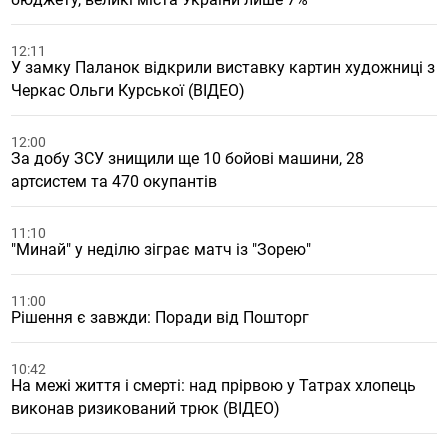
12:11
У замку Паланок відкрили виставку картин художниці з
Черкас Ольги Курської (ВІДЕО)
12:00
За добу ЗСУ знищили ще 10 бойові машини, 28
артсистем та 470 окупантів
11:10
"Минай" у неділю зіграє матч із "Зорею"
11:00
Рішення є завжди: Поради від Пошторг
10:42
На межі життя і смерті: над прірвою у Татрах хлопець
виконав ризикований трюк (ВІДЕО)