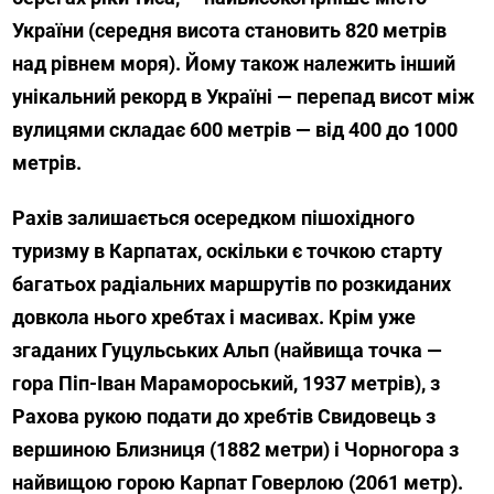
України (середня висота становить 820 метрів
над рівнем моря). Йому також належить інший
унікальний рекорд в Україні — перепад висот між
вулицями складає 600 метрів — від 400 до 1000
метрів.
Рахів залишається осередком пішохідного
туризму в Карпатах, оскільки є точкою старту
багатьох радіальних маршрутів по розкиданих
довкола нього хребтах і масивах. Крім уже
згаданих Гуцульських Альп (найвища точка —
гора Піп-Іван Марамороський, 1937 метрів), з
Рахова рукою подати до хребтів Свидовець з
вершиною Близниця (1882 метри) і Чорногора з
найвищою горою Карпат Говерлою (2061 метр).