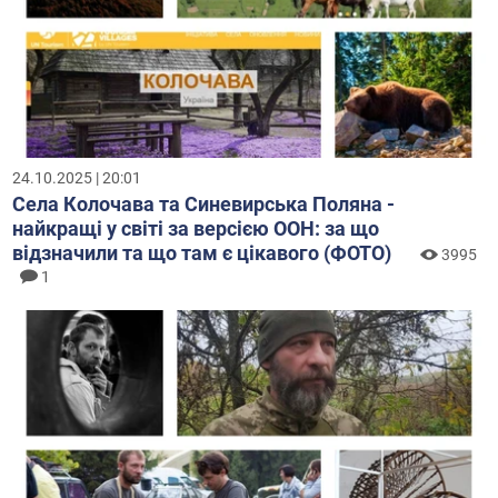
24.10.2025 | 20:01
Села Колочава та Синевирська Поляна -
найкращі у світі за версією ООН: за що
відзначили та що там є цікавого (ФОТО)
3995
1