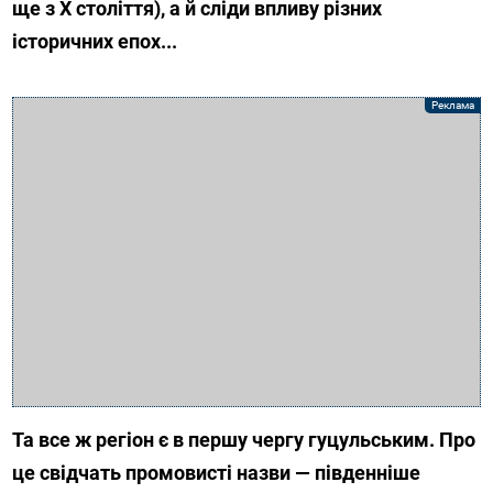
ще з Х століття), а й сліди впливу різних
історичних епох...
Та все ж регіон є в першу чергу гуцульським. Про
це свідчать промовисті назви — південніше