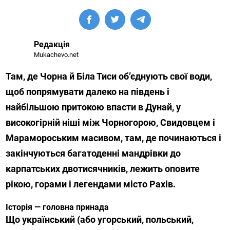
Редакція
Mukachevo.net
Там, де Чорна й Біла Тиси об’єднують свої води,
щоб попрямувати далеко на південь і
найбільшою притокою впасти в Дунай, у
високогірній ніші між Чорногорою, Свидовцем і
Марамороським масивом, там, де починаються і
закінчуються багатоденні мандрівки до
карпатських двотисячників, лежить оповите
рікою, горами і легендами місто Рахів.
Історія — головна принада
Що український (або угорський, польський,