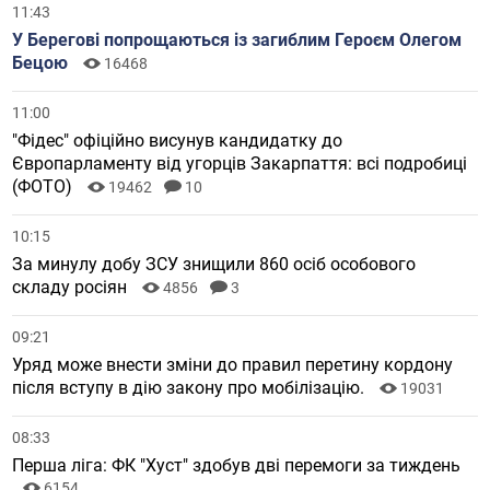
11:43
У Берегові попрощаються із загиблим Героєм Олегом
Бецою
16468
11:00
"Фідес" офіційно висунув кандидатку до
Європарламенту від угорців Закарпаття: всі подробиці
(ФОТО)
19462
10
10:15
За минулу добу ЗСУ знищили 860 осіб особового
складу росіян
4856
3
09:21
Уряд може внести зміни до правил перетину кордону
після вступу в дію закону про мобілізацію.
19031
08:33
Перша ліга: ФК "Хуст" здобув дві перемоги за тиждень
6154