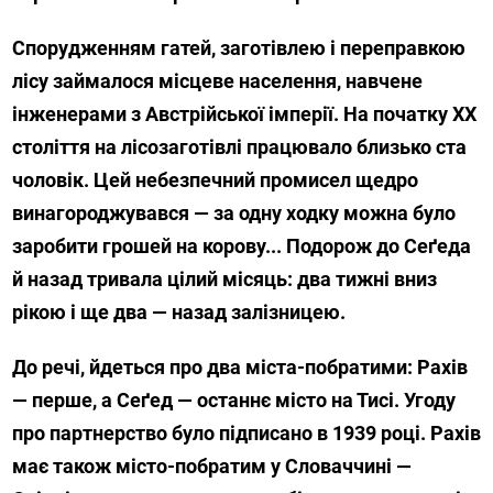
Спорудженням гатей, заготівлею і переправкою
лісу займалося місцеве населення, навчене
інженерами з Австрійської імперії. На початку ХХ
століття на лісозаготівлі працювало близько ста
чоловік. Цей небезпечний промисел щедро
винагороджувався — за одну ходку можна було
заробити грошей на корову... Подорож до Сеґеда
й назад тривала цілий місяць: два тижні вниз
рікою і ще два — назад залізницею.
До речі, йдеться про два міста-побратими: Рахів
— перше, а Сеґед — останнє місто на Тисі. Угоду
про партнерство було підписано в 1939 році. Рахів
має також місто-побратим у Словаччині —