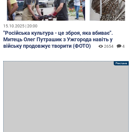
15.10.2025 | 20:00
"Російська культура - це зброя, яка вбиває".
Митець Олег Путрашик з Ужгорода навіть у
війську продовжує творити (ФОТО)
2654
4