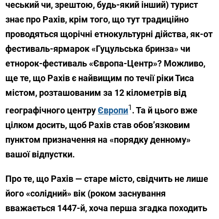
чеський чи, зрештою, будь-який інший) турист
знає про Рахів, крім того, що тут традиційно
проводяться щорічні етнокультурні дійства, як-от
фестиваль-ярмарок «Гуцульська бринза» чи
етнорок-фестиваль «Європа-Центр»? Можливо,
ще те, що Рахів є найвищим по течії ріки Тиса
містом, розташованим за 12 кілометрів від
1
географічного центру
Європи
. Та й цього вже
цілком досить, щоб Рахів став обов’язковим
пунктом призначення на «порядку денному»
вашої відпустки.
Про те, що Рахів — старе місто, свідчить не лише
його «солідний» вік (роком заснування
вважається 1447-й, хоча перша згадка походить