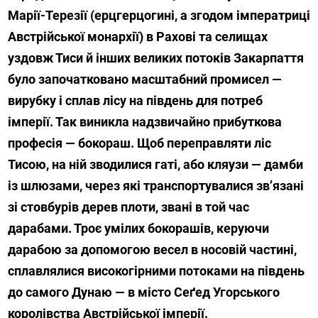
Марії-Терезії (ерцгерцогині, а згодом імператриці
Австрійської монархії) в Рахові та селищах
уздовж Тиси й інших великих потоків Закарпаття
було започатковано масштабний промисел —
вирубку і сплав лісу на південь для потреб
імперії. Так виникла надзвичайно прибуткова
професія — бокораш. Щоб переправляти ліс
Тисою, на ній зводилися гаті, або кляузи — дамби
із шлюзами, через які транспортувалися зв’язані
зі стовбурів дерев плоти, звані в той час
дарабами. Троє умілих бокорашів, керуючи
дарабою за допомогою весел в носовій частині,
сплавлялися високогірними потоками на південь
до самого Дунаю — в місто Сеґед Угорського
королівства Австрійської імперії.