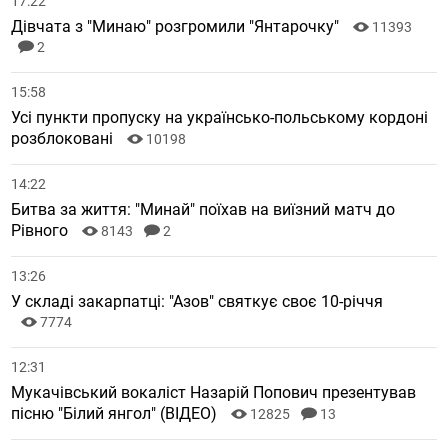
17:22
Дівчата з "Минаю" розгромили "Янтарочку"
11393
2
15:58
Усі пункти пропуску на українсько-польському кордоні
розблоковані
10198
14:22
Битва за життя: "Минай" поїхав на виїзний матч до
Рівного
8143
2
13:26
У складі закарпатці: "Азов" святкує своє 10-річчя
7774
12:31
Мукачівський вокаліст Назарій Попович презентував
пісню "Білий янгол" (ВІДЕО)
12825
13