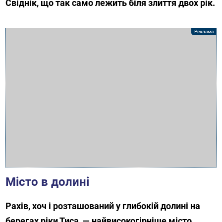
Свіднік, що так само лежить біля злиття двох рік.
Місто в долині
Рахів, хоч і розташований у глибокій долині на
берегах ріки Тиса, — найвисокогірніше місто