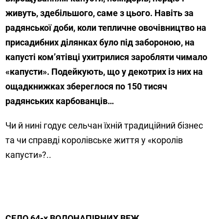
живуть, здебільшого, саме з цього. Навіть за
радянської доби, коли тепличне овочівництво на
присадибних ділянках було під забороною, на
капусті ком’ятівці ухитрилися заробляти чимало
«капусти». Подейкують, що у декотрих із них на
ощадкнижках збереглося по 150 тисяч
радянських карбованців…
Чи й нині годує сельчан їхній традиційний бізнес
та чи справді королівське життя у «королів
капусти»?..
СЕЛО 64-х ВОДОНАПІРНИХ ВЕЖ