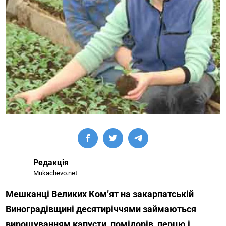
Редакція
Mukachevo.net
Мешканці Великих Ком’ят на закарпатській
Виноградівщині десятиріччями займаються
вирощуванням капусти, помідорів, перцю і