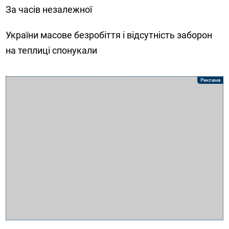
За часів незалежної
України масове безробіття і відсутність заборон
на теплиці спонукали