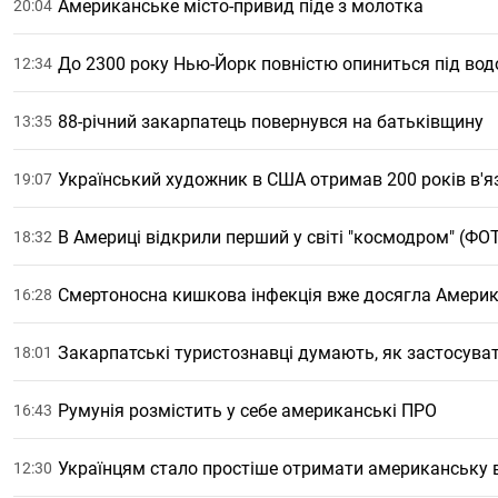
Американське місто-привид піде з молотка
20:04
До 2300 року Нью-Йорк повністю опиниться під во
12:34
88-річний закарпатець повернувся на батьківщину
13:35
Український художник в США отримав 200 років в'я
19:07
В Америці відкрили перший у світі "космодром" (ФО
18:32
Смертоносна кишкова інфекція вже досягла Амери
16:28
Закарпатські туристознавці думають, як застосува
18:01
Румунія розмістить у себе американські ПРО
16:43
Українцям стало простіше отримати американську в
12:30