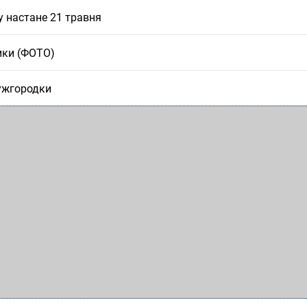
у настане 21 травня
ики (ФОТО)
 ужгородки