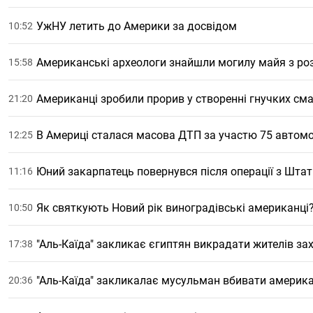
УжНУ летить до Америки за досвідом
10:52
Американські археологи знайшли могилу майя з ро
15:58
Американці зробили прорив у створенні гнучких сма
21:20
В Америці сталася масова ДТП за участю 75 автомо
12:25
Юний закарпатець повернувся після операції з Штат
11:16
Як святкують Новий рік виноградівські американці
10:50
"Аль-Каїда" закликає єгиптян викрадати жителів зах
17:38
"Аль-Каїда" закликалає мусульман вбивати америк
20:36