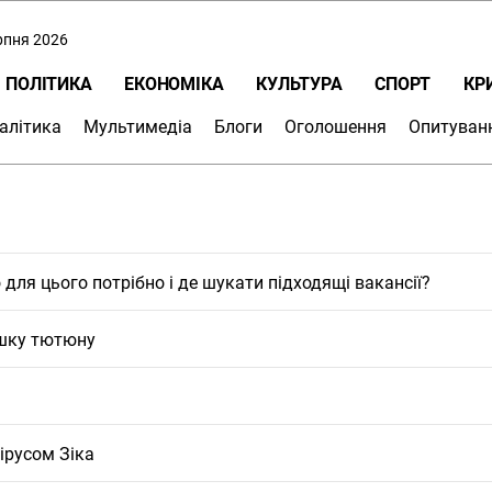
ерпня 2026
ПОЛІТИКА
ЕКОНОМІКА
КУЛЬТУРА
СПОРТ
КР
алітика
Мультимедіа
Блоги
Оголошення
Опитуван
для цього потрібно і де шукати підходящі вакансії?
ішку тютюну
ірусом Зіка