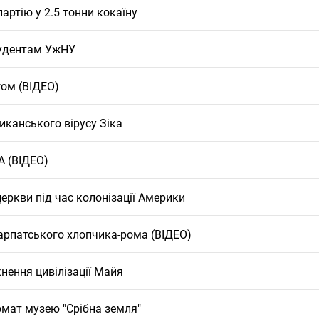
ртію у 2.5 тонни кокаїну
тудентам УжНУ
гом (ВІДЕО)
канського вірусу Зіка
А (ВІДЕО)
еркви під час колонізації Америки
карпатського хлопчика-рома (ВІДЕО)
ення цивілізації Майя
мат музею "Срібна земля"