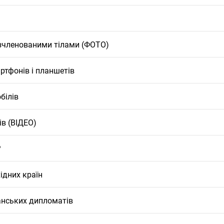
зчленованими тілами (ФОТО)
ртфонів і планшетів
білів
ів (ВІДЕО)
?
ідних країн
анських дипломатів