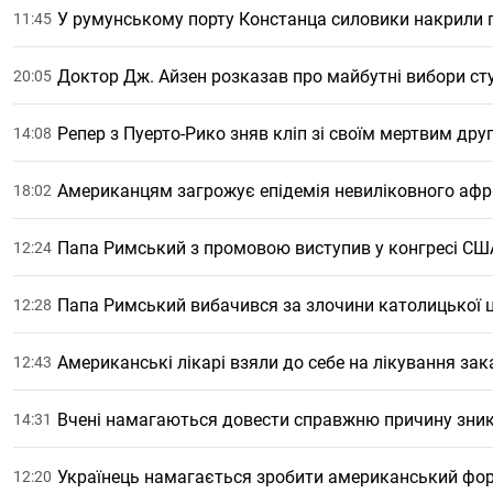
У румунському порту Констанца силовики накрили па
11:45
Доктор Дж. Айзен розказав про майбутні вибори с
20:05
Репер з Пуерто-Рико зняв кліп зі своїм мертвим дру
14:08
Американцям загрожує епідемія невиліковного афри
18:02
Папа Римський з промовою виступив у конгресі СШ
12:24
Папа Римський вибачився за злочини католицької ц
12:28
Американські лікарі взяли до себе на лікування за
12:43
Вчені намагаються довести справжню причину зникн
14:31
Українець намагається зробити американський фор
12:20