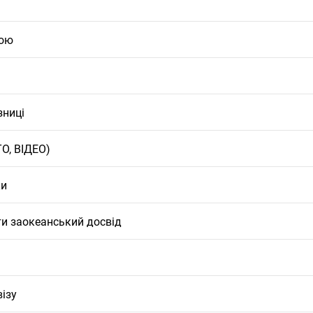
дою
зниці
ТО, ВІДЕО)
ки
ти заокеанський досвід
ізу