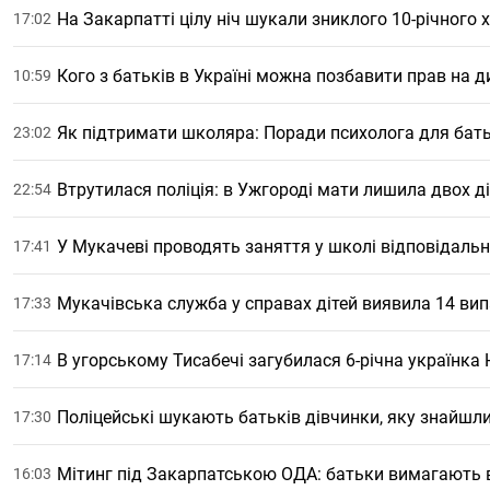
На Закарпатті цілу ніч шукали зниклого 10-річного 
17:02
Кого з батьків в Україні можна позбавити прав на ди
10:59
Як підтримати школяра: Поради психолога для бать
23:02
Втрутилася поліція: в Ужгороді мати лишила двох ді
22:54
У Мукачеві проводять заняття у школі відповідальн
17:41
Мукачівська служба у справах дітей виявила 14 вип
17:33
В угорському Тисабечі загубилася 6-річна українка Н
17:14
Поліцейські шукають батьків дівчинки, яку знайшл
17:30
Мітинг під Закарпатською ОДА: батьки вимагають 
16:03