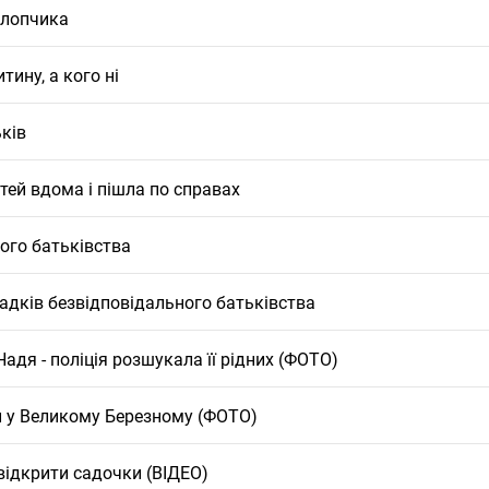
хлопчика
тину, а кого ні
ків
тей вдома і пішла по справах
ого батьківства
адків безвідповідального батьківства
адя - поліція розшукала її рідних (ФОТО)
и у Великому Березному (ФОТО)
відкрити садочки (ВІДЕО)