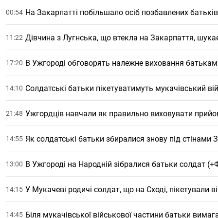
На Закарпатті побільшало осіб позбавлених батьків
00:54
Дівчина з Лугнська, що втекла на Закарпаття, шука
11:22
В Ужгороді обговорять належне виховання батькам
17:20
Солдатські батьки пікетуватимуть мукачівський ві
14:10
Ужгордців навчали як правильно виховувати прийо
21:48
Як солдатські батьки збиралися знову під стінами 
14:55
В Ужгороді на Народній зібралися батьки солдат (+
13:00
У Мукачеві родичі солдат, що на Сході, пікетували 
14:15
Біля мукачівської військової частини батьки вимаг
14:45