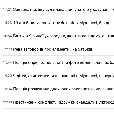
Закарпатка, яку суд визнав винуватою у катуванні 
17:21
10 дітей вилучено у горе-батьків у Мукачеві, й відпр
15:23
Батьків 9-річної ужгородки, що втекла з дому, ошт
20:54
Рева заговорив про аліменти…на батьків
12:23
Поліція оприлюднила ім’я та фото вбивці власних ба
15:44
9 дітей, яких виявили на вокзалі в Мукачеві, повер
19:20
Поліція розшукала двох юних закарпаток, які пішли
15:34
Престижний конфлікт. Підсумки скандалу в ужгород
23:30