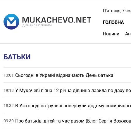
П’ятниця, 7 с
ГОЛОВНА
Новини
Ан
БАТЬКИ
Сьогодні в Україні відзначають День батька
13:01
У Мукачеві п'яна 12-річна дівчина лазила по даху по
19:13
В Ужгороді патрульні повернули додому семирічног
18:32
Про батьків, дітей та час разом (Блог Сергія Вожжо
09:30