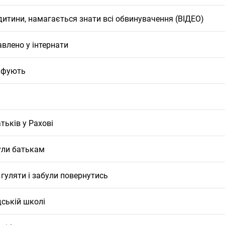
дитини, намагається знати всі обвинувачення (ВІДЕО)
авлено у інтернати
рафують
тьків у Рахові
нули батькам
 гуляти і забули повернутись
ській школі