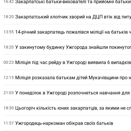
Закарпатські батьки-вихователі та прийомні батьки
16:42
Закарпатський хлопчик хворий на ДЦП втік від пит
18:20
14-річний закарпатець пожалівся міліції на батьків 
13:55
У закинутому будинку Ужгорода знайшли покинуто
18:20
Міліція під час рейду в Ужгороді виявила 6 випадк
00:23
Міліція розказала батькам дітей Мукачівщини про 
12:15
У понеділок в Ужгороді розпочнеться навчання для 
21:03
Цьогоріч кількість юних закарпатців, за якими не 
18:30
Ужгородець-наркоман обікрав своїх батьків
11:57