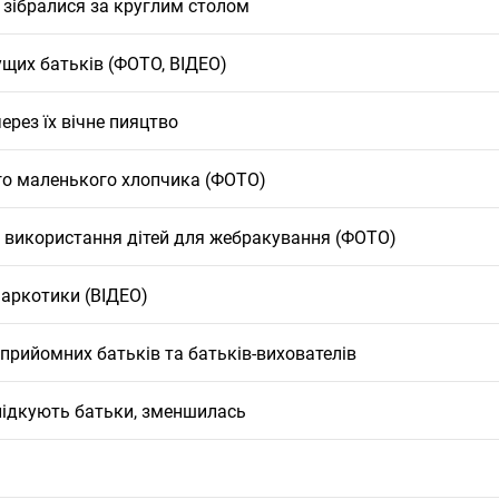
 зібралися за круглим столом
ущих батьків (ФОТО, ВІДЕО)
через їх вічне пияцтво
го маленького хлопчика (ФОТО)
ів використання дітей для жебракування (ФОТО)
наркотики (ВІДЕО)
прийомних батьків та батьків-вихователів
слідкують батьки, зменшилась