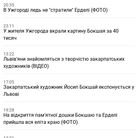
20:35
В Ужгороді ледь не "стратили" Ерделі (ФОТО)
23:11
У жителя Ужгорода вкрали картину Бокшая за 40
тисяч
13:22
Львів'яни знайомляться з творчістю закарпатських
художників (ВІДЕО)
17:05
Закарпатський художник Йосип Бокшай експонується у
Львові
19:28
На відкриття пам'ятної дошки Бокшаю та Ерделі
прийшла вся еліта краю (ФОТО)