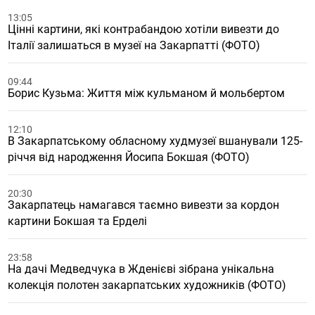
13:05
Цінні картини, які контрабандою хотіли вивезти до
Італії залишаться в музеї на Закарпатті (ФОТО)
09:44
Борис Кузьма: Життя між кульманом й мольбертом
12:10
В Закарпатському обласному худмузеї вшанували 125-
річчя від народження Йосипа Бокшая (ФОТО)
20:30
Закарпатець намагався таємно вивезти за кордон
картини Бокшая та Ерделі
23:58
На дачі Медведчука в Жденієві зібрана унікальна
колекція полотен закарпатських художників (ФОТО)