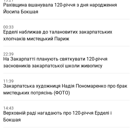
13:21
Рахівщина вшанувала 120-річчя з дня народження
Йосипа Бокшая
00:33
Ерделі наближав до талановитих закарпатських
хлопчаків мистецький Париж
22:39
На Закарпатті планують святкувати 120-річчя
засновників закарпатської школи живопису
11:39
Закарпатська художниця Надія Пономаренко про брак
мистецьких потрясінь (ФОТО)
14:43
Верховній раді нагадають про 120-річчя Ерделі і
Бокшая