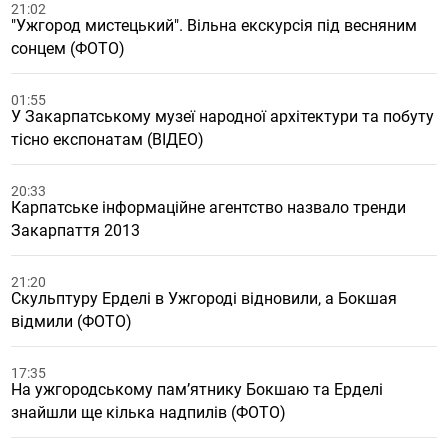
21:02
"Ужгород мистецький". Вільна екскурсія під весняним
сонцем (ФОТО)
01:55
У Закарпатському музеї народної архітектури та побуту
тісно експонатам (ВІДЕО)
20:33
Карпатське інформаційне агентство назвало тренди
Закарпаття 2013
21:20
Скульптуру Ерделі в Ужгороді відновили, а Бокшая
відмили (ФОТО)
17:35
На ужгородському пам’ятнику Бокшаю та Ерделі
знайшли ще кілька надпилів (ФОТО)