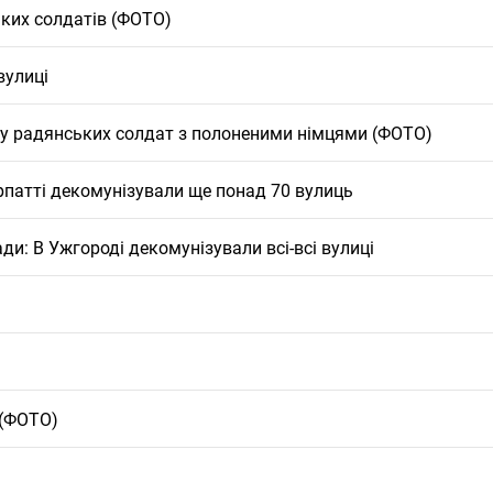
ьких солдатів (ФОТО)
вулиці
ру радянських солдат з полоненими німцями (ФОТО)
арпатті декомунізували ще понад 70 вулиць
ади: В Ужгороді декомунізували всі-всі вулиці
 (ФОТО)