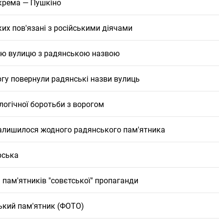
окрема — Пушкіно
ких пов'язані з російськими діячами
нню вулицю з радянською назвою
ергу повернули радянські назви вулиць
логічної боротьби з ворогом
залишилося жодного радянського пам'ятника
рська
 пам'ятників "совєтської" пропаганди
ький пам'ятник (ФОТО)