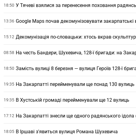
У Тячеві взялися за перенесення поховання радянс
18:50
Google Maps почав декомунізовувати закарпатські 
13:36
Декомунізація по-словацьки: хтось вкрав скульпту
15:12
На честь Бандери, Шухевича, 128-ї бригади: на Зак
08:58
Замість вулиці 8 березня — вулиця Героїв 128-ї бриг
18:50
На Закарпатті перейменували ще понад 130 вулиць
19:35
В Хустській громаді перейменували ще 12 вулиць
19:35
На Закарпатті знесли ще одного радянського ідола
17:12
В Іршаві з'явиться вулиця Романа Шухевича
18:05