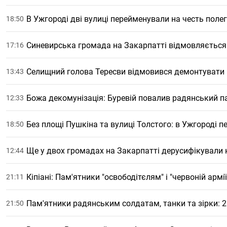
В Ужгороді дві вулиці перейменували на честь полег
18:50
Синевирська громада на Закарпатті відмовляєтьс
17:16
Селищний голова Тересви відмовився демонтувати
13:43
Божа декомунізація: Буревій повалив радянський п
12:33
Без площі Пушкіна та вулиці Толстого: в Ужгороді 
18:50
Ще у двох громадах на Закарпатті дерусифікували 
12:44
Кіпіані: Пам'ятники "освободітєлям" і "червоній армі
21:11
Пам'ятники радянським солдатам, танки та зірки: 25
21:50