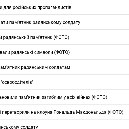
и для російських пропагандистів
вати пам'ятник радянському солдату
ли радянський пам'ятник (ФОТО)
вали радянські символи (ФОТО)
пам'ятник радянським солдатам
"освободітєлів"
тановили пам'ятник загиблим у всіх війнах (ФОТО)
ці перетворили на клоуна Рональда Макдональда (ФОТО)
янському солдату