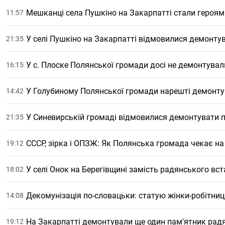
Мешканці села Пушкіно на Закарпатті стали героям
11:57
У селі Пушкіно на Закарпатті відмовилися демонту
21:35
У с. Плоске Полянської громади досі не демонтува
16:15
У Голубиному Полянської громади нарешті демонту
14:42
У Синевирській громаді відмовилися демонтувати 
21:35
СССР, зірка і ОПЗЖ: Як Полянська громада чекає на 
19:12
У селі Онок на Берегівщині замість радянського вс
18:02
Декомунізація по-словацьки: статую жінки-робітни
14:08
На Закарпатті демонтували ще один пам'ятник рад
19:12