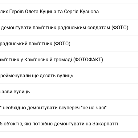
лих Героїв Олега Куцина та Сергія Кузнєва
я демонтувати пам'ятник радянським солдатам (ФОТО)
 радянський пам'ятник (ФОТО)
ам'ятник у Кам'янській громаді (ФОТОФАКТ)
перейменували ще десять вулиць
назви вулиць
ї" необхідно демонтувати всупереч "не на часі"
 об'єктів, які потрібно демонтувати на Закарпатті