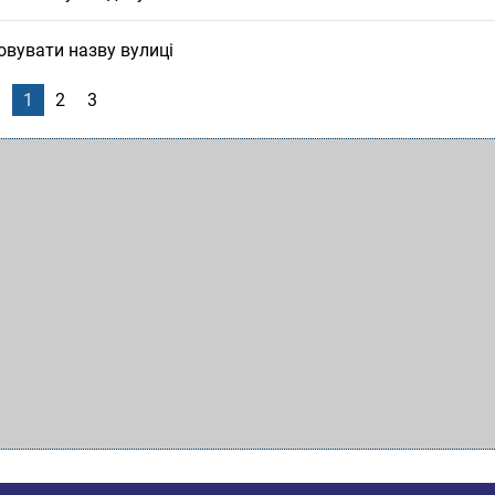
овувати назву вулиці
1
2
3