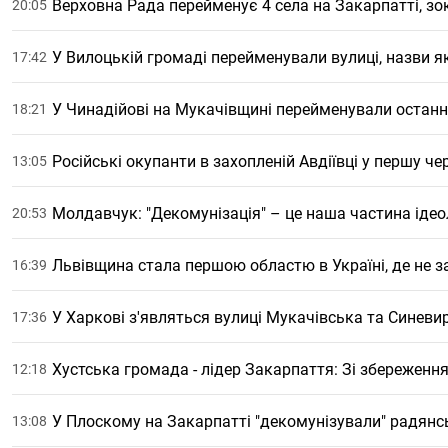
Верховна Рада перейменує 4 села на Закарпатті, з
20:05
У Вилоцькій громаді перейменували вулиці, назви я
17:42
У Чинадійові на Мукачівщині перейменували оста
18:21
Російські окупанти в захопленій Авдіївці у першу ч
13:05
Молдавчук: "Декомунізація" – це наша частина ідео
20:53
Львівщина стала першою областю в Україні, де не 
16:39
У Харкові з'являться вулиці Мукачівська та Синеви
17:36
Хустська громада - лідер Закарпаття: Зі збереження
12:18
У Плоскому на Закарпатті "декомунізували" радянс
13:08