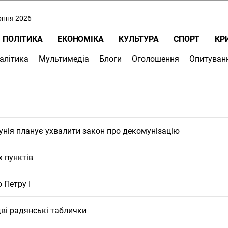
ерпня 2026
ПОЛІТИКА
ЕКОНОМІКА
КУЛЬТУРА
СПОРТ
КР
алітика
Мультимедіа
Блоги
Оголошення
Опитуван
мунія планує ухвалити закон про декомунізацію
х пунктів
 Петру І
ві радянські таблички