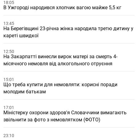
18:05
В Ужгороді народився хлопчик вагою майже 5,5 кг
13:45
На Берегівщині 23-річна жінка народила третю дитину у
кареті швидкої
12:50
На Закарпатті винесли вирок матері за смерть 4-
місячного немовля від алкогольного отруєння
15:01
Що треба купити для немовляти: корисні поради
молодим батькам
17:01
Міністерку охорони здоров'я Словаччини вимагають
звільнити за фото з немовлятком (ФОТО)
23:10