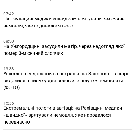
07:42
На Тячівщині медики «швидкої» врятували 7-місячне
немовля, яке подавилося їжею
08:50
На Ужгородщині засудили матір, через недогляд якої
помер 3-місячний хлопчик
13:33
Унікальна ендоскопічна операція: на Закарпатті лікарі
видалили шпильку для волосся з шлунку немовляти
(ФОТО)
15:36
Екстремальні пологи в автівці: на Рахівщині медики
«швидкої» врятували немовля, яке народилося
передчасно