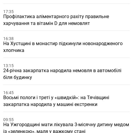
17:35
Профілактика аліментарного рахіту правильне
харчування та вітамін D для немовлят
16:38
На Хустщині в монастир підкинули новонародженого
хлопчика
13:15
24-річна закарпатка народила немовля в автомобілі
біля будинку
16:45
Восьмі пологи і треті у «швидкій»: на Тячівщині
закарпатка народила у машині екстренки
09:55
На Ужгородщині мати лікувала 3-місячну дитину медом
із «зеленкою», маля у важкому стані