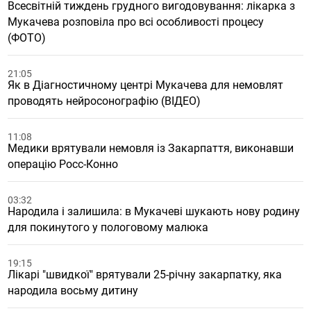
Всесвітній тиждень грудного вигодовування: лікарка з
Мукачева розповіла про всі особливості процесу
(ФОТО)
21:05
Як в Діагностичному центрі Мукачева для немовлят
проводять нейросонографію (ВІДЕО)
11:08
Медики врятували немовля із Закарпаття, виконавши
операцію Росс-Конно
03:32
Народила і залишила: в Мукачеві шукають нову родину
для покинутого у пологовому малюка
19:15
Лікарі "швидкої" врятували 25-річну закарпатку, яка
народила восьму дитину