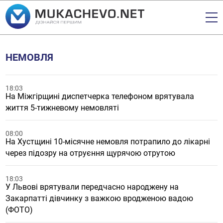
НЕМОВЛЯ
18:03
На Міжгірщині диспетчерка телефоном врятувала
життя 5-тижневому немовляті
08:00
На Хустщині 10-місячне немовля потрапило до лікарні
через підозру на отруєння щурячою отрутою
18:03
У Львові врятували передчасно народжену на
Закарпатті дівчинку з важкою вродженою вадою
(ФОТО)