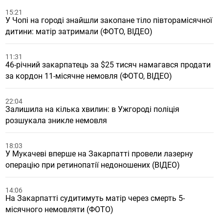
15:21
У Чопі на городі знайшли закопане тіло півторамісячної
дитини: матір затримали (ФОТО, ВІДЕО)
11:31
46-річний закарпатець за $25 тисяч намагався продати
за кордон 11-місячне немовля (ФОТО, ВІДЕО)
22:04
Залишила на кілька хвилин: в Ужгороді поліція
розшукала зникле немовля
18:03
У Мукачеві вперше на Закарпатті провели лазерну
операцію при ретинопатії недоношених (ВІДЕО)
14:06
На Закарпатті судитимуть матір через смерть 5-
місячного немовляти (ФОТО)