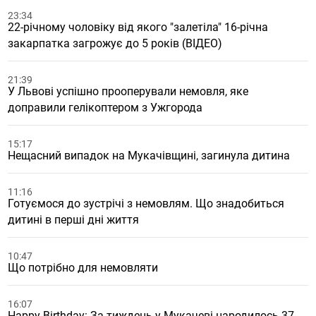
23:34
22-річному чоловіку від якого "залетіла" 16-річна
закарпатка загрожує до 5 років (ВІДЕО)
21:39
У Львові успішно прооперували немовля, яке
доправили гелікоптером з Ужгорода
15:17
Нещасний випадок на Мукачівщині, загинула дитина
11:16
Готуємося до зустрічі з немовлям. Що знадобиться
дитині в перші дні життя
10:47
Що потрібно для немовляти
16:07
Happy Birthday: За тиждень у Мукачеві народилось 37