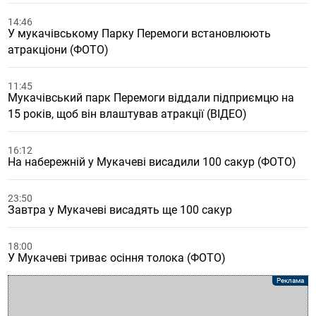
14:46
У мукачівському Парку Перемоги встановлюють
атракціони (ФОТО)
11:45
Мукачівський парк Перемоги віддали підприємцю на
15 років, щоб він влаштував атракції (ВІДЕО)
16:12
На набережній у Мукачеві висадили 100 сакур (ФОТО)
23:50
Завтра у Мукачеві висадять ще 100 сакур
18:00
У Мукачеві триває осіння толока (ФОТО)