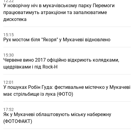
12:22
У новорічну ніч в мукачівському парку Перемоги
працюватимуть атракціони та запалюватиме
дискотека
15:15
Рух мостом біля "Якоря" у Мукачеві відновлено
15:30
Червене вино 2017 офіційно відкриють колядками,
щедрівками і під Rock-H
12:01
У пошуках Робін Гуда: фестивальне містечко у Мукачеві
має стрільбище із лука (ФОТО)
17:52
Як у Мукачеві облаштовують міську набережну
(ФОТОФАКТ)