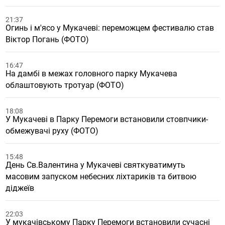
21:37
Огинь і м'ясо у Мукачеві: переможцем фестивалю став
Віктор Погань (ФОТО)
16:47
На дамбі в межах головного парку Мукачева
облаштовують тротуар (ФОТО)
18:08
У Мукачеві в Парку Перемоги встановили стовпчики-
обмежувачі руху (ФОТО)
15:48
День Св.Валентина у Мукачеві святкуватимуть
масовим запуском небесних ліхтариків та битвою
діджеїв
22:03
У мукачівському Парку Перемоги встановили сучасні