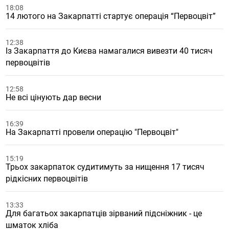
18:08
14 лютого на Закарпатті стартує операція “Первоцвіт”
12:38
Із Закарпаття до Києва намагалися вивезти 40 тисяч
первоцвітів
12:58
Не всі цінують дар весни
16:39
На Закарпатті провели операцію "Первоцвіт"
15:19
Трьох закарпаток судитимуть за нищення 17 тисяч
рідкісних первоцвітів
13:33
Для багатьох закарпатців зірваний підсніжник - це
шматок хліба