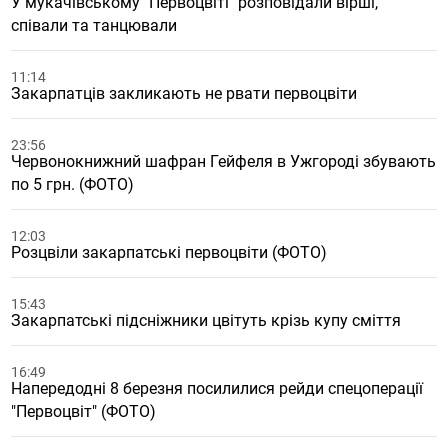
У мукачівському "Первоцвіті" розповідали вірші,
співали та танцювали
11:14
Закарпатців закликають не рвати первоцвіти
23:56
Червонокнижний шафран Гейфеля в Ужгороді збувають
по 5 грн. (ФОТО)
12:03
Розцвіли закарпатські первоцвіти (ФОТО)
15:43
Закарпатські підсніжники цвітуть крізь купу сміття
16:49
Напередодні 8 березня посилилися рейди спецоперації
"Первоцвіт" (ФОТО)