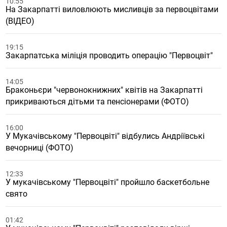
10:55
На Закарпатті виловлюють мисливців за первоцвітами
(ВІДЕО)
19:15
Закарпатська міліція проводить операцію "Первоцвіт"
14:05
Браконьєри "червонокнижних" квітів на Закарпатті
прикриваються дітьми та пенсіонерами (ФОТО)
16:00
У Мукачівському "Первоцвіті" відбулись Андріївські
вечорниці (ФОТО)
12:33
У мукачівському "Первоцвіті" пройшло баскетбольне
свято
01:42