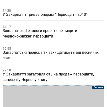
14:38
У Закарпатті триває операці "Первоцвіт - 2010”
14:17
Закарпатські екологи просять не нищити
"червонокнижні" первоцвіти
15:55
Закарпатські первоцвіти захищатимуть від весняних
свят
22:10
У Закарпатті загатовляють на продаж первоцвіти,
занесені у Червону книгу