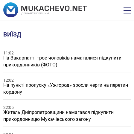
ВИЇЗД
11:02
На Закарпатті троє чоловіків намагалися підкупити
прикордонників (ФОТО)
12:02
На пункті пропуску «Ужгород» зросли черги на перетин
кордону
22:05
Житель Дніпропетровщини намагався підкупити
прикордонницю Мукачівського загону