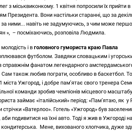
лег з міськвиконкому. 1 квітня попросили їх прийти в
ням Президента. Вони настільки старанні, що за декі
 за ними... навіть не задумуючись, з чим може першо
ян », – посміхаючись, розповіла Людмила.
молодість і в
головного гумориста краю Павла
оплювався футболом. Завдяки словацьким і угорськ
в справжнім фанатом легендарного амстердамського 
 Сам також любив пограти, особливо в баскетбол. То
 міста Ужгород, і добре пам’ятає свого тренера Сем
шкільної команди зробив чемпіонів місцевого масштаб
риста займає «італійський» період: «Пам’ятаю, як у
 стрічки «Ватерлоо». Готель «Ужгород» був заселени
 аби подивитися на їхні авто. Тоді я жив в Ужгороді н
а кондитерська. Мене, вихованого хлопчика, дуже зд