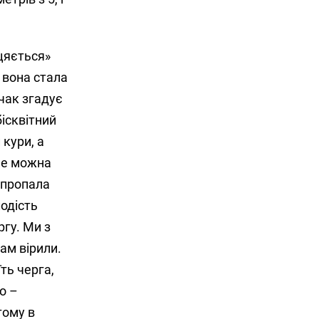
ицяється»
 вона стала
чак згадує
бісквітний
 кури, а
 не можна
у пропала
одість
ргу. Ми з
ам вірили.
ть черга,
о –
тому в