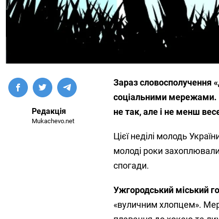
Зараз словосполучення «д
соціальними мережами. Ба
Редакція
не так, але і не менш вес
Mukachevo.net
Цієї неділі молодь Украї
молоді роки захоплювалис
спогади.
Ужгородський міський го
«вуличним хлопцем». Мер 