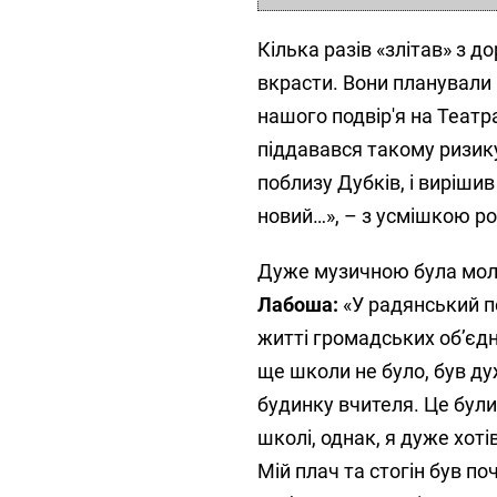
Кілька разів «злітав» з 
вкрасти. Вони планували 
нашого подвір'я на Театра
піддавався такому ризику 
поблизу Дубків, і виріши
новий…», – з усмішкою ро
Дуже музичною була мол
Лабоша:
«У радянський пер
житті громадських об’єд
ще школи не було, був д
будинку вчителя. Це були
школі, однак, я дуже хоті
Мій плач та стогін був по