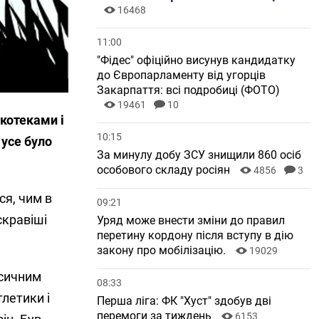
16468
11:00
"Фідес" офіційно висунув кандидатку
до Європарламенту від угорців
Закарпаття: всі подробиці (ФОТО)
19461
10
скотеками і
10:15
 усе було
За минулу добу ЗСУ знищили 860 осіб
особового складу росіян
4856
3
ся, чим в
09:21
скравіші
Уряд може внести зміни до правил
перетину кордону після вступу в дію
закону про мобілізацію.
19029
асичним
08:33
летики і
Перша ліга: ФК "Хуст" здобув дві
перемоги за тиждень
6153