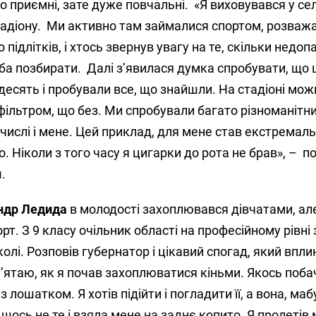
 приємні, зате дуже повчальні. «Я виховувався у селі
тадіону. Ми активно там займалися спортом, розваж
 підлітків, і хтось звернув увагу на те, скільки недоп
треба позбирати. Далі з’явилася думка спробувати, що 
 десять і пробували все, що знайшли. На стадіоні мож
фільтром, що без. Ми спробували багато різноманітни
 числі і мене. Цей приклад, для мене став екстремаль
. Ніколи з того часу я цигарки до рота не брав», – п
.
ндр Ледида
в молодості захоплювався дівчатами, ал
рт. З 9 класу очільник області на професійному рівні
олі. Розповів губернатор і цікавий спогад, який впли
’ятаю, як я почав захоплюватися кіньми. Якось поба
 лошатком. Я хотів підійти і погладити її, а вона, маб
ось не те і взяла мене на заднє копито. Я пролетів ме