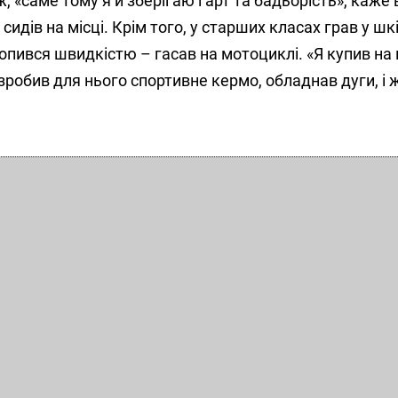
 «саме тому я й зберігаю гарт та бадьорість», каже в
сидів на місці. Крім того, у старших класах грав у ш
хопився швидкістю – гасав на мотоциклі. «Я купив на
зробив для нього спортивне кермо, обладнав дуги, і