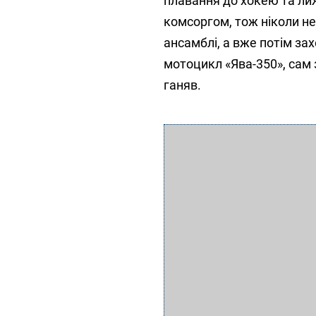
плавання до хокею та лиж,
комсоргом, тож ніколи не 
ансамблі, а вже потім за
мотоцикл «Ява-350», сам 
ганяв.