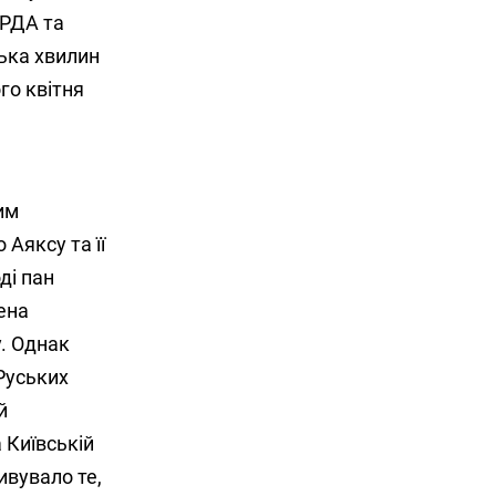
 РДА та
лька хвилин
го квітня
им
Аяксу та її
ді пан
ена
у. Однак
 Руських
й
а Київській
ивувало те,