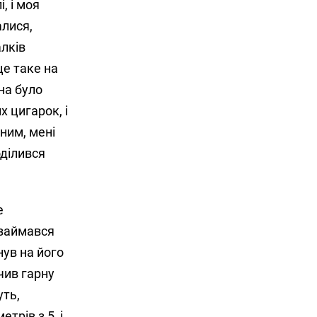
, і моя
алися,
алків
це таке на
на було
х цигарок, і
ним, мені
оділився
е
 займався
нув на його
чив гарну
уть,
трів з 5, і