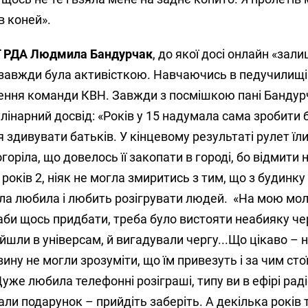
в коней».
ї РДА Людмила Бандурчак
, до якої досі онлайн «зал
завжди була активісткою. Навчаючись в педучилищі
орення команди КВН. Завжди з посмішкою пані Бандур
лінарний досвід: «Років у 15 надумала сама зробити 
 здивувати батьків. У кінцевому результаті рулет їли
горіла, що довелось її закопати в городі, бо відмити
 років 2, ніяк не могла змиритись з тим, що з будинк
а любила і любить розігрувати людей. «На мою мол
 аби щось придбати, треба було вистояти неабияку че
йшли в універсам, й вигадували чергу...Що цікаво – н
ну не могли зрозуміти, що їм привезуть і за чим стої
Дуже любила телефонні розіграші, типу ви в ефірі раді
али подарунок – прийдіть заберіть. А декілька років 