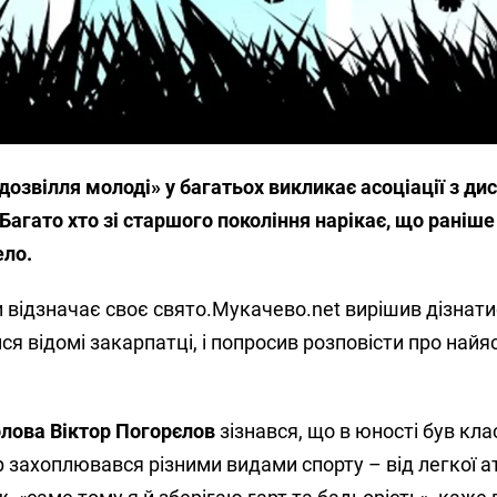
озвілля молоді» у багатьох викликає асоціації з ди
гато хто зі старшого покоління нарікає, що раніше
ело.
ни відзначає своє свято.Мукачево.net вирішив дізнати
я відомі закарпатці, і попросив розповісти про найя
лова Віктор Погорєлов
зізнався, що в юності був кл
захоплювався різними видами спорту – від легкої ат