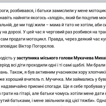
дороги, розбивався, і батьки замислили у мене мотоци
навіть найняти якогось «злодія», який би поцупив мо
льній, де ми тоді жили – мама й тато не хотіли, аби с
на дорозі. У цей час я черговий раз розбився на тра
в сам продати мотоцикл. Правда, через деякий час ку
зповідає Віктор Погорєлов.
одість у
заступника міського голови Мукачева Миха
іод всі діти проходили одні і ті самі щаблі. Ми брали
нань. Також, я був активним учасником хору хлопчик
уже хороший вчитель п. Мучичка. Ми займались у бу
 надзвичайно приємні спогади. Ще я себе пробував у
в грати на гітарі, але батьки чомусь хотіли мене дати
чутий батьками, і мене звільнили від цієї тяжби». Одн