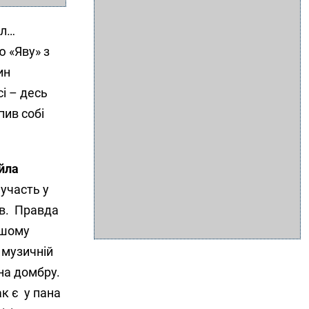
кл…
ю «Яву» з
ин
сі – десь
пив собі
йла
 участь у
ів. Правда
вшому
 музичній
 на домбру.
ак є у пана