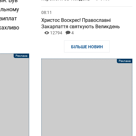
ін. Був
кільному
08:11
 виплат
Христос Воскрес! Православні
Закарпаття святкують Великдень
 жахливо
12794
4
БІЛЬШЕ НОВИН