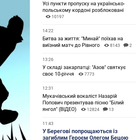
Усі пункти пропуску на українсько-
польському кордоні розблоковані
10197
14:22
Битва за життя: "Минай" поїхав на
виїзний матч до Рівного
8143
2
13:26
У складі закарпатці: "Азов" святкує
своє 10-річчя
7773
12:31
Мукачівський вокаліст Назарій
Попович презентував пісню "Білий
янгол" (ВІДЕО)
12824
13
11:43
У Берегові попрощаються із
загиблим Героєм Олегом Бецою