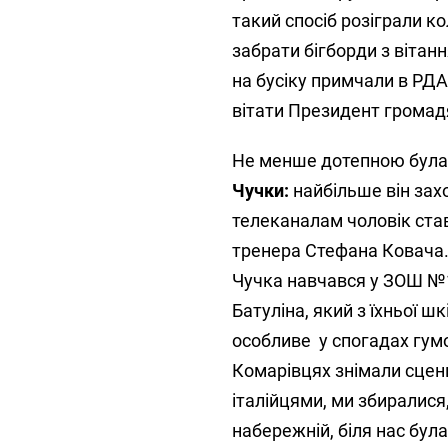
такий спосіб розіграли ко
забрати бігборди з вітан
на бусіку примчали в РДА
вітати Президент громад
Не менше дотепною була 
Чучки:
найбільше він зах
телеканалам чоловік ста
тренера Стефана Ковача.
Чучка навчався у ЗОШ №1
Батуліна, який з їхньої 
особливе у спогадах гумо
Комарівцях знімали сцени
італійцями, ми збиралися,
набережній, біля нас бул