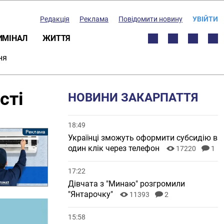
Редакція
Реклама
Повідомити новину
УВІЙТИ
ИМІНАЛ
ЖИТТЯ
ня
сті
НОВИНИ ЗАКАРПАТТЯ
18:49
Українці зможуть оформити субсидію в
один клік через телефон
17220
1
17:22
Дівчата з "Минаю" розгромили
"Янтарочку"
11393
2
15:58