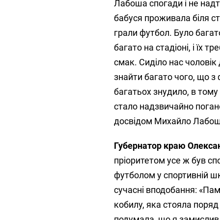
Лабоша спогади і не надто
бабуся проживала біля с
грали футбол. Було багато
багато на стадіоні, і їх 
смак. Сиділо нас чоловік
знайти багато чого, що з 
багатьох знудило, в тому
стало надзвичайно погано
досвідом Михайло Лабош
Губернатор краю Олекса
пріоритетом усе ж був спо
футболом у спортивній шк
сучасні вподобання: «Пам
кобилу, яка стояла поряд з
подумала, що я замислив щ