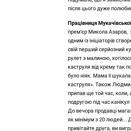
після цього дуже полюби
Працівниця Мукачівсько
прем’єр Микола Азаров, 
одним із ініціаторів ств
свій перший серйозний ку
рулет з малиною, хотілося
каструля від крему так по
було ніяк. Мама її шукала
каструля». Також Людмил
припав ще той час, коли,
подругою під час канікул 
До вечора продавці магази
як мінімум з 20 людей... 
привітайте друга, ви вигр